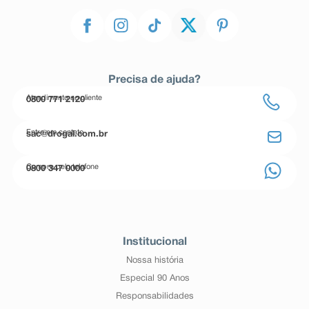
Precisa de ajuda?
Atendimento ao cliente
0800 771 2120
Entre em contato
sac@drogal.com.br
Compre pelo telefone
0800 347 0000
Institucional
Nossa história
Especial 90 Anos
Responsabilidades