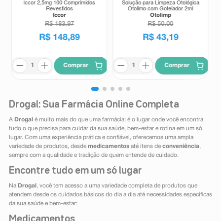
Iccor 2,5mg 100 Comprimidos
Solução para Limpeza Otológica
Revestidos
Otolimp com Gotejador 2ml
Iccor
Otolimp
R$
183
,
97
R$
50
,
00
R$
148
,
89
R$
43
,
19
Comprar
Comprar
Drogal: Sua Farmácia Online Completa
A
Drogal
é muito mais do que uma farmácia: é o lugar onde você encontra
tudo o que precisa para cuidar da sua saúde, bem-estar e rotina em um só
lugar. Com uma experiência prática e confiável, oferecemos uma ampla
variedade de produtos, desde
medicamentos
até itens de
conveniência
,
sempre com a qualidade e tradição de quem entende de cuidado.
Encontre tudo em um só lugar
Na
Drogal
, você tem acesso a uma variedade completa de produtos que
atendem desde os cuidados básicos do dia a dia até necessidades específicas
da sua saúde e bem-estar:
Medicamentos