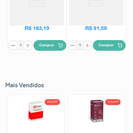
Afetus 100mg 30 Comprimidos
Afetus 50mg 30 Comprimidos
Revestidos
Revestidos
Afetus
Afetus
R$
227
,
68
R$
113
,
86
R$
183
,
19
R$
91
,
59
Comprar
Comprar
Mais Vendidos
19%
OFF
14%
OFF