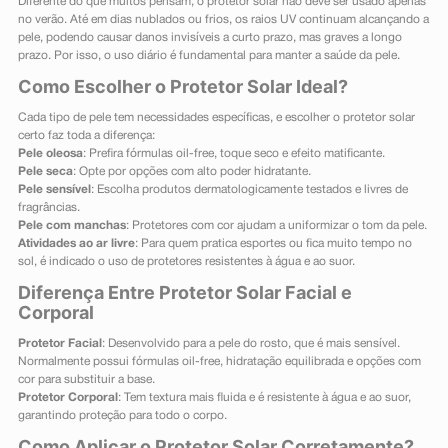
Diferente do que muitos pensam, o protetor solar não deve ser usado apenas
no verão. Até em dias nublados ou frios, os raios UV continuam alcançando a
pele, podendo causar danos invisíveis a curto prazo, mas graves a longo
prazo. Por isso, o uso diário é fundamental para manter a saúde da pele.
Como Escolher o Protetor Solar Ideal?
Cada tipo de pele tem necessidades específicas, e escolher o protetor solar
certo faz toda a diferença:
Pele oleosa
: Prefira fórmulas oil-free, toque seco e efeito matificante.
Pele seca
: Opte por opções com alto poder hidratante.
Pele sensível
: Escolha produtos dermatologicamente testados e livres de
fragrâncias.
Pele com manchas
: Protetores com cor ajudam a uniformizar o tom da pele.
Atividades ao ar livre
: Para quem pratica esportes ou fica muito tempo no
sol, é indicado o uso de protetores resistentes à água e ao suor.
Diferença Entre Protetor Solar Facial e
Corporal
Protetor Facial
: Desenvolvido para a pele do rosto, que é mais sensível.
Normalmente possui fórmulas oil-free, hidratação equilibrada e opções com
cor para substituir a base.
Protetor Corporal
: Tem textura mais fluida e é resistente à água e ao suor,
garantindo proteção para todo o corpo.
Como Aplicar o Protetor Solar Corretamente?