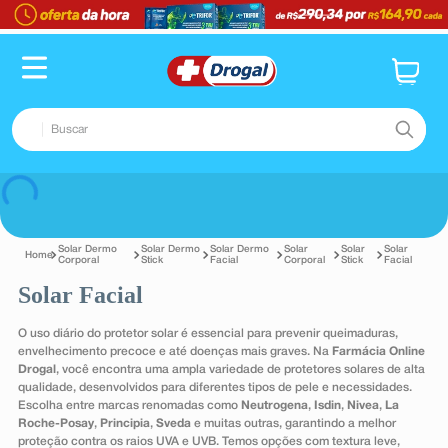
TERMOS MAIS BUSCADOS
1
º
fralda
2
º
dipirona
Buscar
3
º
lenço umedecido
4
º
tadalafila
TERMOS MAIS BUSCADOS
Voltar
5
º
minoxidil
1
º
fralda
6
º
desodorante
Solar Dermo
Solar Dermo
Solar Dermo
Solar
Solar
Solar
2
º
dipirona
Corporal
Stick
Facial
Corporal
Stick
Facial
7
º
esmalte
Solar Facial
3
º
lenço umedecido
8
º
teste gravidez
4
º
tadalafila
O uso diário do protetor solar é essencial para prevenir queimaduras,
9
º
absorvente
envelhecimento precoce e até doenças mais graves. Na
Farmácia Online
5
º
minoxidil
Drogal
, você encontra uma ampla variedade de protetores solares de alta
10
º
shampoo
qualidade, desenvolvidos para diferentes tipos de pele e necessidades.
6
º
desodorante
Escolha entre marcas renomadas como
Neutrogena
,
Isdin
,
Nivea
,
La
Roche-Posay
,
Principia
,
Sveda
e muitas outras, garantindo a melhor
7
º
esmalte
proteção contra os raios UVA e UVB. Temos opções com textura leve,