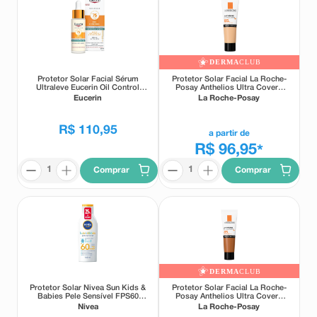
DERMA
CLUB
Protetor Solar Facial Sérum
Protetor Solar Facial La Roche-
Ultraleve Eucerin Oil Control
Posay Anthelios Ultra Cover+
FPS75 Sem Cor 30ml
FPS85 Cor 1.0 30g
Eucerin
La Roche-Posay
R$
110
,
95
a partir de
R$ 96,95
*
Comprar
Comprar
DERMA
CLUB
Protetor Solar Nivea Sun Kids &
Protetor Solar Facial La Roche-
Babies Pele Sensível FPS60
Posay Anthelios Ultra Cover+
25% de Desconto 125ml
FPS85 Cor 5.0 30g
Nivea
La Roche-Posay