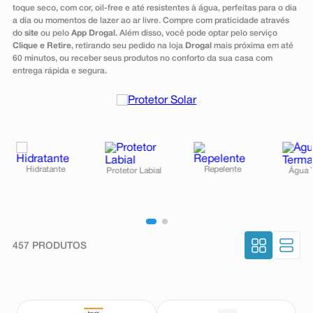
toque seco, com cor, oil-free e até resistentes à água, perfeitas para o dia
8
º
teste gravidez
a dia ou momentos de lazer ao ar livre. Compre com praticidade através
do
site
ou pelo
App Drogal
. Além disso, você pode optar pelo serviço
9
º
absorvente
Clique e Retire
, retirando seu pedido na loja
Drogal
mais próxima em até
60 minutos, ou receber seus produtos no conforto da sua casa com
10
º
shampoo
entrega rápida e segura.
457
PRODUTOS