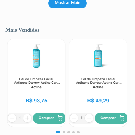
Mostrar Mais
Mais Vendidos
Gel de Limpeza Facial
Gel de Limpeza Facial
Antiacne Darrow Actine Care
Antiacne Darrow Actine Care
Alta Tolerância 400g
Alta Tolerância 140g
Actine
Actine
R$
93
,
75
R$
49
,
29
Comprar
Comprar