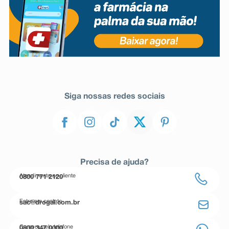
Siga nossas redes sociais
Precisa de ajuda?
Atendimento ao cliente
0800 771 2120
Entre em contato
sac@drogal.com.br
Compre pelo telefone
0800 347 0000