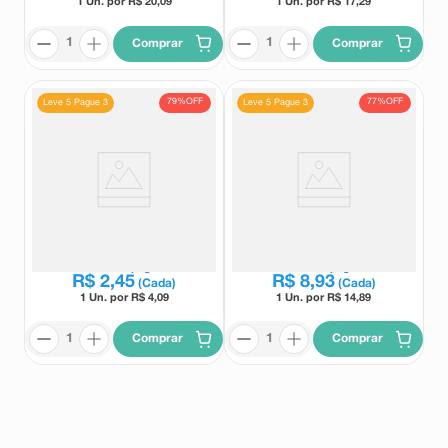
1 Un. por R$
20,09
1 Un. por R$
17,29
Comprar
Comprar
79%
OFF
77%
OFF
Leve 5 Pague 3
Leve 5 Pague 3
Losartana Potássica 50mg
Tadalafila 20mg Medley 4
Medley 30 Comprimidos
Comprimidos Revestidos
Medley
Medley
Leve
5
e pague
Leve
5
e pague
R$
2
,
45
R$
8
,
93
(Cada)
(Cada)
1 Un. por R$
4,09
1 Un. por R$
14,89
Comprar
Comprar