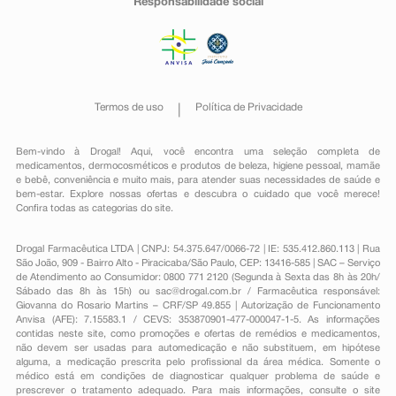
Responsabilidade social
Termos de uso
Política de Privacidade
Bem-vindo à Drogal! Aqui, você encontra uma seleção completa de
medicamentos
,
dermocosméticos e produtos de beleza
,
higiene pessoal
,
mamãe
e bebê
,
conveniência
e muito mais, para atender suas necessidades de saúde e
bem-estar. Explore nossas ofertas e descubra o cuidado que você merece!
Confira todas as categorias do site.
Drogal Farmacêutica LTDA | CNPJ: 54.375.647/0066-72 | IE: 535.412.860.113 | Rua
São João, 909 - Bairro Alto - Piracicaba/São Paulo, CEP: 13416-585 | SAC – Serviço
de Atendimento ao Consumidor: 0800 771 2120 (Segunda à Sexta das 8h às 20h/
Sábado das 8h às 15h) ou
sac@drogal.com.br
/ Farmacêutica responsável:
Giovanna do Rosario Martins – CRF/SP 49.855 | Autorização de Funcionamento
Anvisa (AFE): 7.15583.1 / CEVS: 353870901-477-000047-1-5. As informações
contidas neste site, como promoções e ofertas de remédios e medicamentos,
não devem ser usadas para automedicação e não substituem, em hipótese
alguma, a medicação prescrita pelo profissional da área médica. Somente o
médico está em condições de diagnosticar qualquer problema de saúde e
prescrever o tratamento adequado. Para mais informações, consulte o site