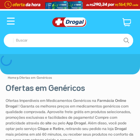
TERMOS MAIS BUSCADOS
1
º
fralda
2
º
pampers confort sec max
Buscar
3
º
dipirona
4
º
lenço umedecido
TERMOS MAIS BUSCADOS
Voltar
5
º
tadalafila
1
º
fralda
6
º
minoxidil
Ofertas em Genéricos
2
º
pampers confort sec max
Ofertas em Genéricos
7
º
desodorante
3
º
dipirona
8
º
teste gravidez
Ofertas Imperdíveis em Medicamentos Genéricos na
Farmácia Online
4
º
lenço umedecido
Drogal
! Garanta os melhores preços em medicamentos genéricos com
9
º
esmalte
qualidade comprovada. Aproveite frete grátis em produtos selecionados,
5
º
tadalafila
promoções exclusivas e facilidades de pagamento! Compre com
10
º
absorvente
praticidade através do
site
ou pelo
App Drogal
. Além disso, você pode
6
º
minoxidil
optar pelo serviço
Clique e Retire
, retirando seu pedido na loja
Drogal
mais próxima em até 60 minutos, ou receber seus produtos no conforto da
7
º
desodorante