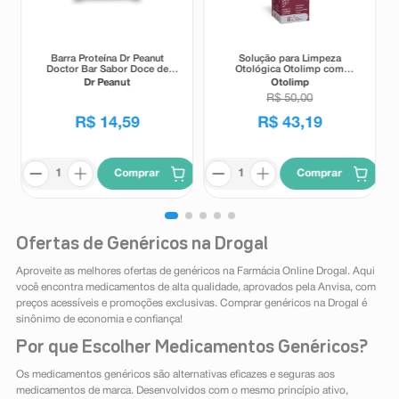
Barra Proteína Dr Peanut
Solução para Limpeza
Doctor Bar Sabor Doce de
Otológica Otolimp com
Leite 62g
Gotejador 2ml
Dr Peanut
Otolimp
R$
50
,
00
R$
14
,
59
R$
43
,
19
Comprar
Comprar
Ofertas de Genéricos na Drogal
Aproveite as melhores ofertas de genéricos na Farmácia Online Drogal. Aqui
você encontra medicamentos de alta qualidade, aprovados pela Anvisa, com
preços acessíveis e promoções exclusivas. Comprar genéricos na Drogal é
sinônimo de economia e confiança!
Por que Escolher Medicamentos Genéricos?
Os medicamentos genéricos são alternativas eficazes e seguras aos
medicamentos de marca. Desenvolvidos com o mesmo princípio ativo,