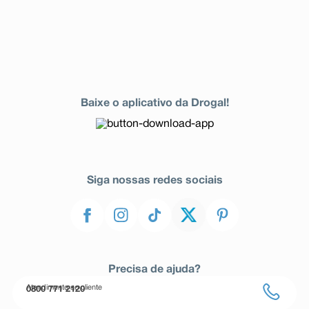
Baixe o aplicativo da Drogal!
Siga nossas redes sociais
Precisa de ajuda?
Atendimento ao cliente
0800 771 2120