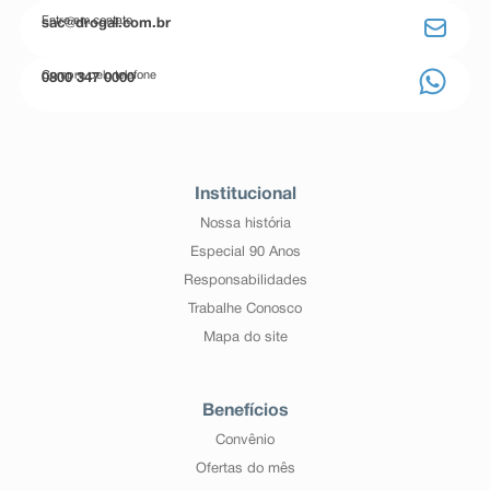
Entre em contato
sac@drogal.com.br
Compre pelo telefone
0800 347 0000
Institucional
Nossa história
Especial 90 Anos
Responsabilidades
Trabalhe Conosco
Mapa do site
Benefícios
Convênio
Ofertas do mês