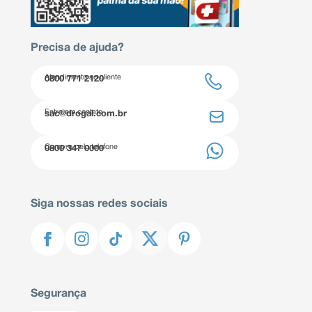
Precisa de ajuda?
Atendimento ao cliente
0800 771 2120
Entre em contato
sac@drogal.com.br
Compre pelo telefone
0800 347 0000
Siga nossas redes sociais
Segurança