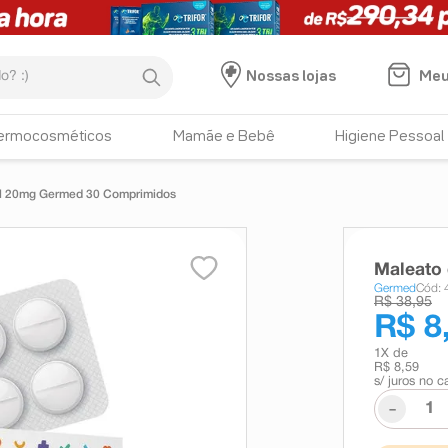
:)
Meu
Nossas lojas
ermocosméticos
Mamãe e Bebê
Higiene Pessoal
il 20mg Germed 30 Comprimidos
Maleato
Germed
Cód:
R$ 38,95
R$ 8
1
X de
R$ 8,59
s/ juros no c
-