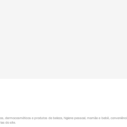
os
,
dermocosméticos e produtos de beleza
,
higiene pessoal
,
mamãe e bebê
,
conveniênc
ias do site.