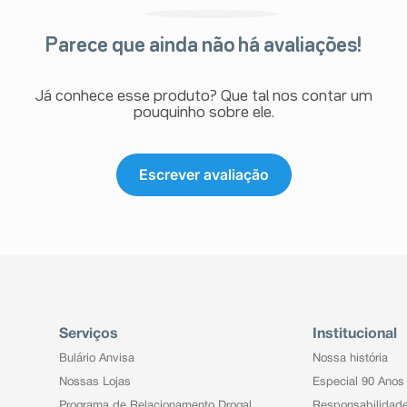
êutico o aparecimento de reações
ambém à empresa através do seu
Parece que ainda não há avaliações!
Já conhece esse produto? Que tal nos contar um
pouquinho sobre ele.
Escrever avaliação
Serviços
Institucional
Bulário Anvisa
Nossa história
Nossas Lojas
Especial 90 Anos
Programa de Relacionamento Drogal
Responsabilidad