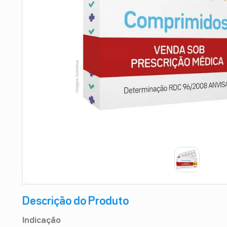
9
º
absorvente
10
º
shampoo
Descrição do Produto
Indicação