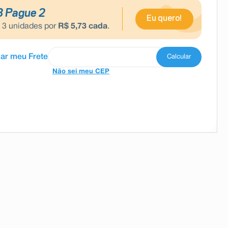
3 Pague 2
Eu quero!
e
3
unidades por
R$
5
,
73
cada
.
Não sei meu CEP