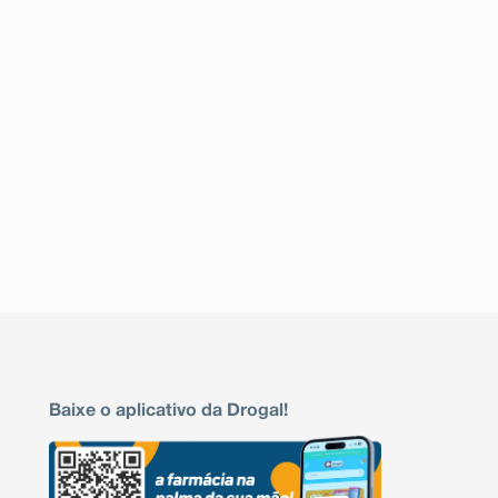
Informe ao seu médico, cirurgião-dentista ou farmac
indesejáveis pelo uso do medicamento. Informe t
serviço de atendimento.
Baixe o aplicativo da Drogal!