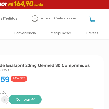
Entre ou Cadastre-se
s Pedidos
Conveniência
Manipulação
Ofertas
 de Enalapril 20mg Germed 30 Comprimidos
 4032217
,59
78
% OFF
artão
+
Comprar