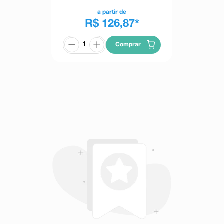
 alguns dos seguintes sintomas ou
a partir de
(serosite), inflamação dos vasos
R$ 126,87
*
lgia/miosite, artralgia/artrite),
ntinúcleo positivo, VHS elevada,
neas, fotossensibilidade ou outras
Comprar
mente importantes dos parâmetros
m a administração de maleato de
tinina no sangue e elevação dos
 bilirrubina sérica), geralmente
ril. Ocorreram aumento dos níveis
 sobre a ocorrência dos sintomas
o com o seu médico imediatamente
arganta que possa dificultar sua
s reações aos inibidores da ECA.
inicial em relação a que ocorrerá
ssão poderá se manifestar como
tar. Se ficar preocupado(a), entre