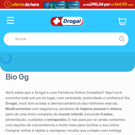
TERMOS MAIS BUSCADOS
1
º
fralda
2
º
pampers confort sec max
Buscar
3
º
dipirona
4
º
lenço umedecido
TERMOS MAIS BUSCADOS
Voltar
5
º
tadalafila
1
º
fralda
6
º
minoxidil
Bio Gg
2
º
pampers confort sec max
7
º
desodorante
3
º
dipirona
Você sabia que a Drogal é uma Farmácia Online Completa? Aqui você
8
º
teste gravidez
encontra tudo em um só lugar, com variedade, praticidade e confiança! Na
4
º
lenço umedecido
Drogal
, você tem acesso a dermocosméticos das melhores marcas,
9
º
esmalte
5
º
tadalafila
Medicamentos
com segurança, produtos de
higiene pessoal
e
beleza
,
além de uma linha completa do
mundo infantil
, incluindo
fraldas
,
10
º
absorvente
6
º
minoxidil
alimentação, cuidados e
brinquedos
. E não para por aí: ainda contamos
com opções de conveniência e muito mais para facilitar a sua rotina.
7
º
desodorante
Comprar online é rápido e vantajoso: receba sua compra com entrega