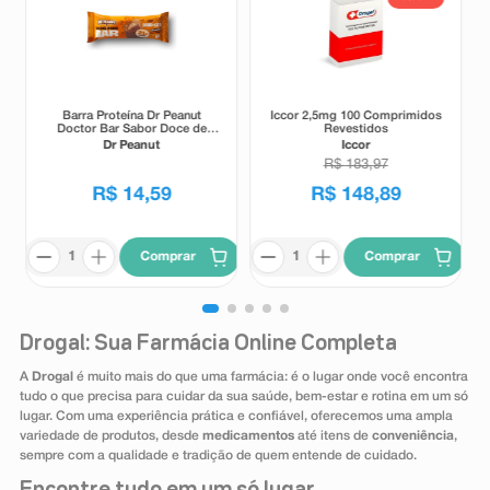
Barra Proteína Dr Peanut
Iccor 2,5mg 100 Comprimidos
Doctor Bar Sabor Doce de
Revestidos
Leite 62g
Dr Peanut
Iccor
R$
183
,
97
R$
14
,
59
R$
148
,
89
Comprar
Comprar
Drogal: Sua Farmácia Online Completa
A
Drogal
é muito mais do que uma farmácia: é o lugar onde você encontra
tudo o que precisa para cuidar da sua saúde, bem-estar e rotina em um só
lugar. Com uma experiência prática e confiável, oferecemos uma ampla
variedade de produtos, desde
medicamentos
até itens de
conveniência
,
sempre com a qualidade e tradição de quem entende de cuidado.