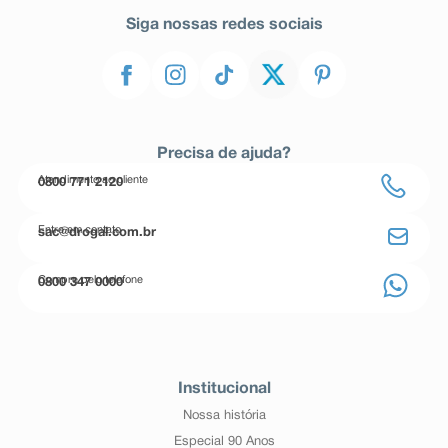
Siga nossas redes sociais
Precisa de ajuda?
Atendimento ao cliente
0800 771 2120
Entre em contato
sac@drogal.com.br
Compre pelo telefone
0800 347 0000
Institucional
Nossa história
Especial 90 Anos