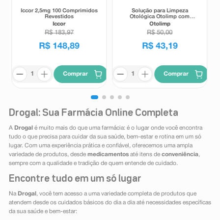
Iccor 2,5mg 100 Comprimidos
Solução para Limpeza
Revestidos
Otológica Otolimp com
Gotejador 2ml
Iccor
Otolimp
R$
183
,
97
R$
50
,
00
R$
148
,
89
R$
43
,
19
Comprar
Comprar
Drogal: Sua Farmácia Online Completa
A
Drogal
é muito mais do que uma farmácia: é o lugar onde você encontra
tudo o que precisa para cuidar da sua saúde, bem-estar e rotina em um só
lugar. Com uma experiência prática e confiável, oferecemos uma ampla
variedade de produtos, desde
medicamentos
até itens de
conveniência
,
sempre com a qualidade e tradição de quem entende de cuidado.
Encontre tudo em um só lugar
Na
Drogal
, você tem acesso a uma variedade completa de produtos que
atendem desde os cuidados básicos do dia a dia até necessidades específicas
da sua saúde e bem-estar: