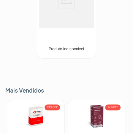
Dacxi 10mg 30 Comprimidos
Revestidos
Dacxi
Produto indisponível
Mais Vendidos
19%
OFF
14%
OFF