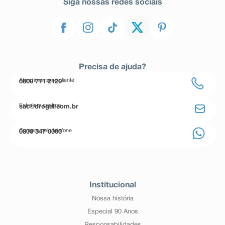
Siga nossas redes sociais
Precisa de ajuda?
Atendimento ao cliente
0800 771 2120
Entre em contato
sac@drogal.com.br
Compre pelo telefone
0800 347 0000
Institucional
Nossa história
Especial 90 Anos