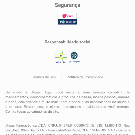
Segurança
Responsabilidade social
Termos de uso
Política de Privacidade
Bem-vindo à Drogal! Aqui, você encontra uma seleção completa de
medicamentos
,
dermocosméticos e produtos de beleza
,
higiene pessoal
,
mamãe
e bebê
,
conveniência
e muito mais, para atender suas necessidades de saúde e
bem-estar. Explore nossas ofertas e descubra o cuidado que você merece!
Confira todas as categorias do site.
Drogal Farmacêutica LTDA | CNPJ: 54.375.647/0066-72 | IE: 535.412.860.113 | Rua
São João, 909 - Bairro Alto - Piracicaba/São Paulo, CEP: 13416-585 | SAC – Serviço