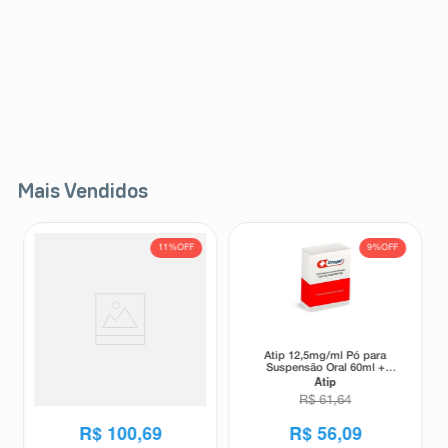
Mais Vendidos
11%
OFF
9%
OFF
Atip 25mg/ml Pó para
Atip 12,5mg/ml Pó para
Suspensão Oral 60ml +
Suspensão Oral 60ml +
Atip
Atip
Seringa Dosadora
Seringa Dosadora
R$
113
,
57
R$
61
,
64
R$
100
,
69
R$
56
,
09