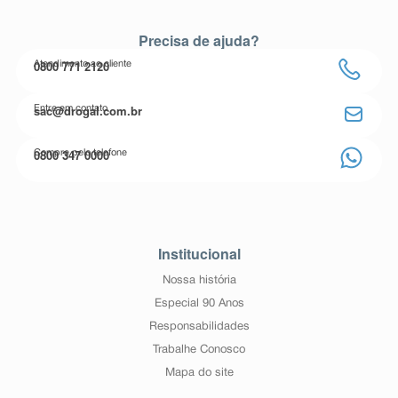
Precisa de ajuda?
0800 771 2120
Atendimento ao cliente
sac@drogal.com.br
Entre em contato
0800 347 0000
Compre pelo telefone
Institucional
Nossa história
Especial 90 Anos
Responsabilidades
Trabalhe Conosco
Mapa do site