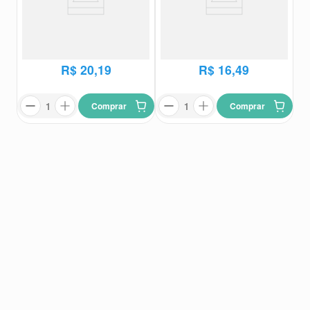
Decadron Injetável 4mg/ml 1
Decadron Injetável 2mg/ml 2
Frasco-Ampola 2,5ml
Ampolas 1ml
Decadron
Decadron
R$
23
,
56
R$
19
,
01
R$
20
,
19
R$
16
,
49
Comprar
Comprar