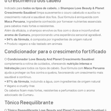
o crescimento dos cabelo
Indicado para
todos os tipos de cabelo
, o
Shampoo Love Beauty & Planet
Crescimento Saudável
limpa suavemente o couro cabeludo e auxilia no
crescimento natural e saudável dos fios. Sua fórmula é enriquecida com
Maca Peruana
, ingrediente conhecido por fornecer nutrientes essenciais
para cabelos mais fortes e resistentes.
Além da eficácia, o shampoo envolve os fios com o doce e inconfundível
aroma de Cumaru
, proporcionando uma experiência sensorial agradável.
•
94% da fórmula
, é composta por ingredientes de origem natural
• Produto vegano e não testado em animais
Condicionador para o crescimento fortificado
O
Condicionador Love Beauty And Planet Crescimento Saudável
complementa a rotina de cuidados, oferecendo
nutrição intensa e
hidratação
para todos os tipos de cabelo. Sua fórmula com
Maca Peruana
ajuda a proteger os fios contra a quebra, favorecendo um crescimento mais
saudável e contínuo.
•
97% da fórmula
, incluindo a água, com ingredientes de origem natural
• Vegano e cruelty-free
Os cabelos ficam mais fortes, resistentes e perfumados com o aroma
adocicado de Cumaru.
Tônico Reequilibrante
O
Tônico Reequilibrante Love Beauty and Planet Crescimento Saudável
é