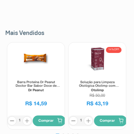
Mais Vendidos
14%
OFF
Barra Proteína Dr Peanut
Solução para Limpeza
Doctor Bar Sabor Doce de
Otológica Otolimp com
Leite 62g
Gotejador 2ml
Dr Peanut
Otolimp
R$
50
,
00
R$
14
,
59
R$
43
,
19
Comprar
Comprar