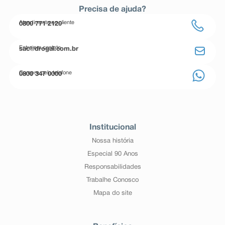
Precisa de ajuda?
Atendimento ao cliente
0800 771 2120
Entre em contato
sac@drogal.com.br
Compre pelo telefone
0800 347 0000
Institucional
Nossa história
Especial 90 Anos
Responsabilidades
Trabalhe Conosco
Mapa do site