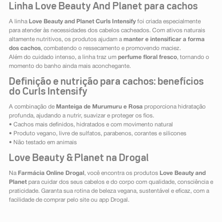
Linha Love Beauty And Planet para cachos
A linha
Love Beauty and Planet Curls Intensify
foi criada especialmente
para atender às necessidades dos cabelos cacheados. Com ativos naturais
altamente nutritivos, os produtos ajudam a
manter e intensificar a forma
dos cachos
, combatendo o ressecamento e promovendo maciez.
Além do cuidado intenso, a linha traz um
perfume floral fresco
, tornando o
momento do banho ainda mais aconchegante.
Definição e nutrição para cachos: benefícios
do Curls Intensify
A combinação de
Manteiga de Murumuru e Rosa
proporciona hidratação
profunda, ajudando a nutrir, suavizar e proteger os fios.
• Cachos mais definidos, hidratados e com movimento natural
• Produto vegano, livre de sulfatos, parabenos, corantes e silicones
• Não testado em animais
Love Beauty & Planet na Drogal
Na
Farmácia Online Drogal
, você encontra os produtos
Love Beauty and
Planet
para cuidar dos seus cabelos e do corpo com qualidade, consciência e
praticidade. Garanta sua rotina de beleza vegana, sustentável e eficaz, com a
facilidade de comprar pelo site ou app Drogal.