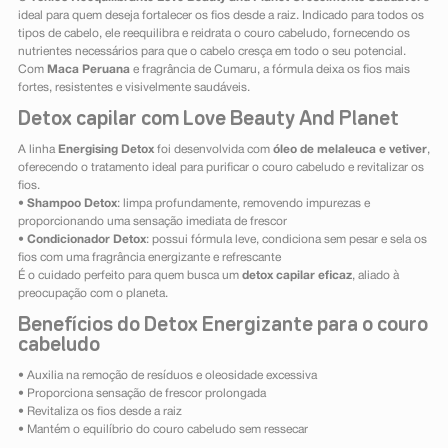
ideal para quem deseja fortalecer os fios desde a raiz. Indicado para todos os
tipos de cabelo, ele reequilibra e reidrata o couro cabeludo, fornecendo os
nutrientes necessários para que o cabelo cresça em todo o seu potencial.
Com
Maca Peruana
e fragrância de Cumaru, a fórmula deixa os fios mais
fortes, resistentes e visivelmente saudáveis.
Detox capilar com Love Beauty And Planet
A linha
Energising Detox
foi desenvolvida com
óleo de melaleuca e vetiver
,
oferecendo o tratamento ideal para purificar o couro cabeludo e revitalizar os
fios.
•
Shampoo Detox
: limpa profundamente, removendo impurezas e
proporcionando uma sensação imediata de frescor
•
Condicionador Detox
: possui fórmula leve, condiciona sem pesar e sela os
fios com uma fragrância energizante e refrescante
É o cuidado perfeito para quem busca um
detox capilar eficaz
, aliado à
preocupação com o planeta.
Benefícios do Detox Energizante para o couro
cabeludo
• Auxilia na remoção de resíduos e oleosidade excessiva
• Proporciona sensação de frescor prolongada
• Revitaliza os fios desde a raiz
• Mantém o equilíbrio do couro cabeludo sem ressecar