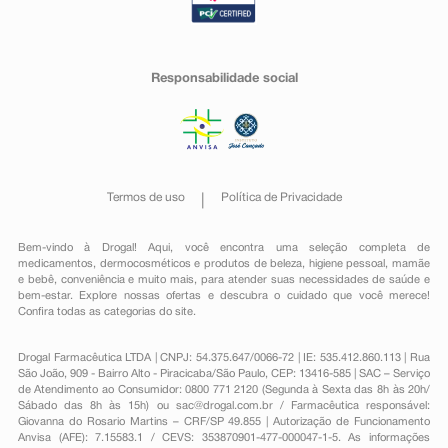
Responsabilidade social
Termos de uso
Política de Privacidade
Bem-vindo à Drogal! Aqui, você encontra uma seleção completa de
medicamentos
,
dermocosméticos e produtos de beleza
,
higiene pessoal
,
mamãe
e bebê
,
conveniência
e muito mais, para atender suas necessidades de saúde e
bem-estar. Explore nossas ofertas e descubra o cuidado que você merece!
Confira todas as categorias do site.
Drogal Farmacêutica LTDA | CNPJ: 54.375.647/0066-72 | IE: 535.412.860.113 | Rua
São João, 909 - Bairro Alto - Piracicaba/São Paulo, CEP: 13416-585 | SAC – Serviço
de Atendimento ao Consumidor: 0800 771 2120 (Segunda à Sexta das 8h às 20h/
Sábado das 8h às 15h) ou
sac@drogal.com.br
/ Farmacêutica responsável:
Giovanna do Rosario Martins – CRF/SP 49.855 | Autorização de Funcionamento
Anvisa (AFE): 7.15583.1 / CEVS: 353870901-477-000047-1-5. As informações