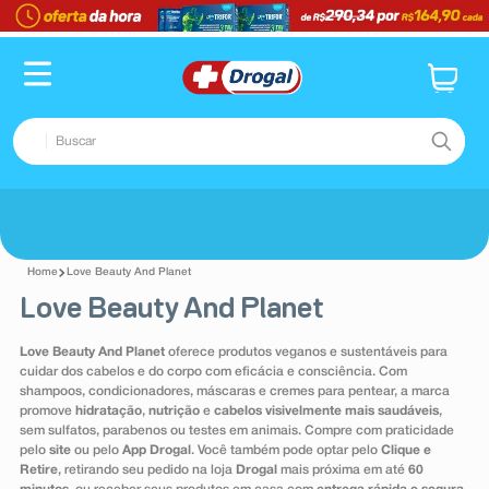
Buscar
TERMOS MAIS BUSCADOS
Voltar
1
º
fralda
Love Beauty And Planet
2
º
pampers confort sec max
Love Beauty And Planet
3
º
dipirona
Love Beauty And Planet
oferece produtos veganos e sustentáveis para
4
º
lenço umedecido
cuidar dos cabelos e do corpo com eficácia e consciência. Com
shampoos, condicionadores, máscaras e cremes para pentear, a marca
5
º
tadalafila
promove
hidratação
,
nutrição
e
cabelos visivelmente mais saudáveis
,
sem sulfatos, parabenos ou testes em animais. Compre com praticidade
6
º
minoxidil
pelo
site
ou pelo
App Drogal
. Você também pode optar pelo
Clique e
Retire
, retirando seu pedido na loja
Drogal
mais próxima em até
60
7
º
desodorante