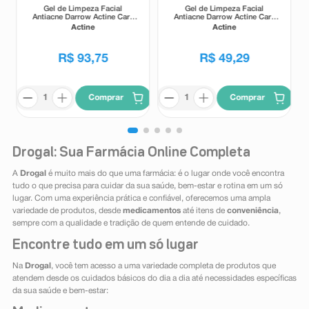
Gel de Limpeza Facial
Gel de Limpeza Facial
Antiacne Darrow Actine Care
Antiacne Darrow Actine Care
Alta Tolerância 400g
Alta Tolerância 140g
Actine
Actine
R$
93
,
75
R$
49
,
29
Comprar
Comprar
Drogal: Sua Farmácia Online Completa
A
Drogal
é muito mais do que uma farmácia: é o lugar onde você encontra
tudo o que precisa para cuidar da sua saúde, bem-estar e rotina em um só
lugar. Com uma experiência prática e confiável, oferecemos uma ampla
variedade de produtos, desde
medicamentos
até itens de
conveniência
,
sempre com a qualidade e tradição de quem entende de cuidado.
Encontre tudo em um só lugar
Na
Drogal
, você tem acesso a uma variedade completa de produtos que
atendem desde os cuidados básicos do dia a dia até necessidades específicas
da sua saúde e bem-estar: