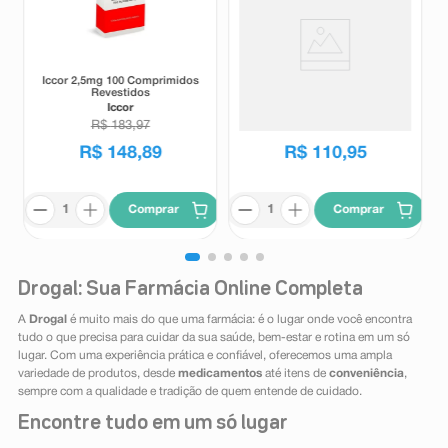
Iccor 2,5mg 100 Comprimidos
Protetor Solar Facial Sérum
Revestidos
Ultraleve Eucerin Oil Control
FPS75 Sem Cor 30ml
Iccor
Eucerin
R$
183
,
97
R$
148
,
89
R$
110
,
95
Comprar
Comprar
Drogal: Sua Farmácia Online Completa
A
Drogal
é muito mais do que uma farmácia: é o lugar onde você encontra
tudo o que precisa para cuidar da sua saúde, bem-estar e rotina em um só
lugar. Com uma experiência prática e confiável, oferecemos uma ampla
variedade de produtos, desde
medicamentos
até itens de
conveniência
,
sempre com a qualidade e tradição de quem entende de cuidado.
Encontre tudo em um só lugar