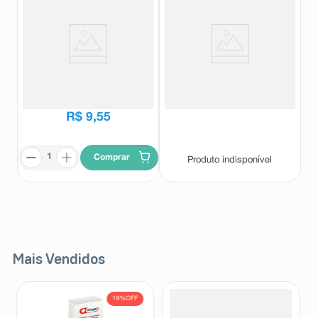
Probenxil 15mg/ml Gotas
Probenxil 50mg 20 Drágeas
Suspensão Oral 20ml
Probenxil
Probenxil
R$
13
,
41
R$
9
,
55
Comprar
Produto indisponível
Mais Vendidos
19%
OFF