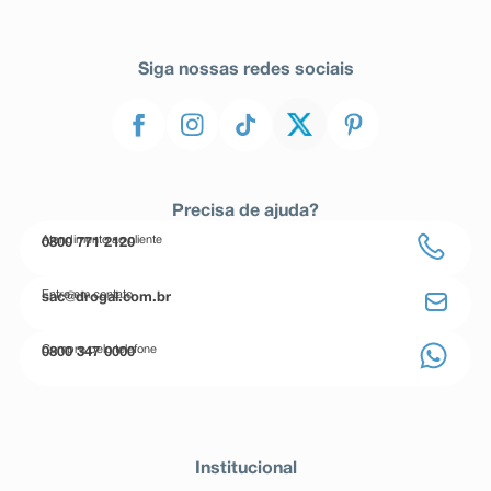
Siga nossas redes sociais
Precisa de ajuda?
Atendimento ao cliente
0800 771 2120
Entre em contato
sac@drogal.com.br
Compre pelo telefone
0800 347 0000
Institucional