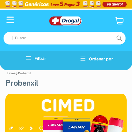
Buscar
TERMOS MAIS BUSCADOS
Filtrar
Ordenar por
Voltar
1
º
fralda
Probenxil
2
º
pampers confort sec max
Probenxil
3
º
dipirona
4
º
lenço umedecido
5
º
tadalafila
6
º
minoxidil
7
º
desodorante