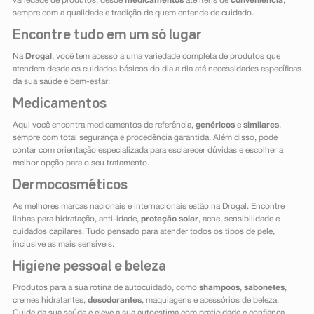
variedade de produtos, desde
medicamentos
até itens de
conveniência
,
sempre com a qualidade e tradição de quem entende de cuidado.
Encontre tudo em um só lugar
Na
Drogal
, você tem acesso a uma variedade completa de produtos que
atendem desde os cuidados básicos do dia a dia até necessidades específicas
da sua saúde e bem-estar:
Medicamentos
Aqui você encontra medicamentos de referência,
genéricos
e
similares
,
sempre com total segurança e procedência garantida. Além disso, pode
contar com orientação especializada para esclarecer dúvidas e escolher a
melhor opção para o seu tratamento.
Dermocosméticos
As melhores marcas nacionais e internacionais estão na Drogal. Encontre
linhas para hidratação, anti-idade,
proteção solar
, acne, sensibilidade e
cuidados capilares. Tudo pensado para atender todos os tipos de pele,
inclusive as mais sensíveis.
Higiene pessoal e beleza
Produtos para a sua rotina de autocuidado, como
shampoos
,
sabonetes
,
cremes hidratantes,
desodorantes
, maquiagens e acessórios de beleza.
Cuide da sua saúde e eleve a sua autoestima com praticidade e confiança.