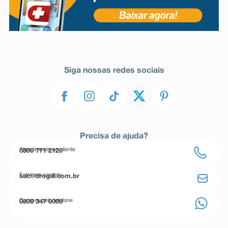
Siga nossas redes sociais
Precisa de ajuda?
Atendimento ao cliente
0800 771 2120
Entre em contato
sac@drogal.com.br
Compre pelo telefone
0800 347 0000