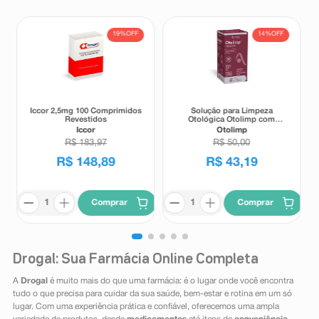
19%
OFF
14%
OFF
Iccor 2,5mg 100 Comprimidos
Solução para Limpeza
Revestidos
Otológica Otolimp com
Gotejador 2ml
Iccor
Otolimp
R$
183
,
97
R$
50
,
00
R$
148
,
89
R$
43
,
19
Comprar
Comprar
Drogal: Sua Farmácia Online Completa
A
Drogal
é muito mais do que uma farmácia: é o lugar onde você encontra
tudo o que precisa para cuidar da sua saúde, bem-estar e rotina em um só
lugar. Com uma experiência prática e confiável, oferecemos uma ampla