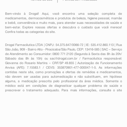
Bem-vindo à Drogal! Aqui, você encontra uma seleção completa de
medicamentos
,
dermocosméticos e produtos de beleza
,
higiene pessoal
,
mamãe
e bebê
,
conveniência
e muito mais, para atender suas necessidades de saúde e
bem-estar. Explore nossas ofertas e descubra o cuidado que você merece!
Confira todas as categorias do site.
Drogal Farmacêutica LTDA | CNPJ: 54.375.647/0066-72 | IE: 535.412.860.113 | Rua
São João, 909 - Bairro Alto - Piracicaba/São Paulo, CEP: 13416-585 | SAC – Serviço
de Atendimento ao Consumidor: 0800 771 2120 (Segunda à Sexta das 8h às 20h/
Sábado das 8h às 15h) ou
sac@drogal.com.br
/ Farmacêutica responsável:
Giovanna do Rosario Martins – CRF/SP 49.855 | Autorização de Funcionamento
Anvisa (AFE): 7.15583.1 / CEVS: 353870901-477-000047-1-5. As informações
contidas neste site, como promoções e ofertas de remédios e medicamentos,
não devem ser usadas para automedicação e não substituem, em hipótese
alguma, a medicação prescrita pelo profissional da área médica. Somente o
médico está em condições de diagnosticar qualquer problema de saúde e
prescrever o tratamento adequado. Para mais informações, consulte o site
Anvisa. As fotos contidas em nosso site são meramente ilustrativas. Promoções e
preços são válidos apenas para compras on-line, caso haja disponibilidade e
estão sujeitos a alterações no decorrer do dia. Todos os direitos reservados.
Powered by