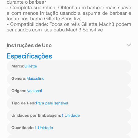
durante o barbear
- Completa sua rotina: Obtenha um barbear mais suave
e com menos irritação usando a espuma de barbear e
loção pós-barba Gillette Sensitive
- Compatibilidade: Todos os refis Gillette Mach3 podem
ser usados com seu cabo Mach3 Sensitive
Instruções de Uso
Especificações
Aplique o creme de barbear e deslize o aparelho sobre
seu rosto.
Marca
:
Gillette
Gênero
:
Masculino
Origem
:
Nacional
Tipo de Pele
:
Para pele sensível
Unidades por Embalagem
:
1 Unidade
Quantidade
:
1 Unidade