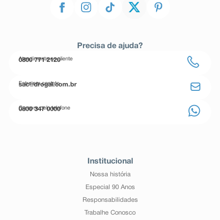
Precisa de ajuda?
Atendimento ao cliente
0800 771 2120
Entre em contato
sac@drogal.com.br
Compre pelo telefone
0800 347 0000
Institucional
Nossa história
Especial 90 Anos
Responsabilidades
Trabalhe Conosco