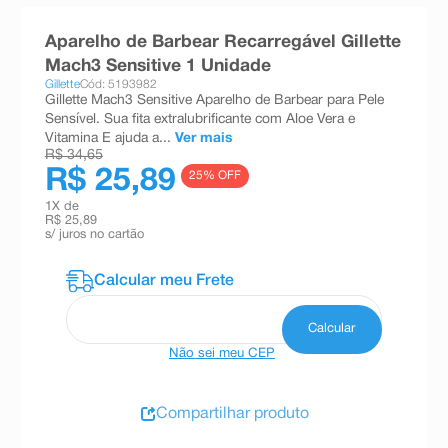
8
º
teste gravidez
Aparelho de Barbear Recarregável Gillette
9
º
esmalte
Mach3 Sensitive 1 Unidade
Gillette
Cód: 5193982
10
º
absorvente
Gillette Mach3 Sensitive Aparelho de Barbear para Pele
Sensível. Sua fita extralubrificante com Aloe Vera e
Vitamina E ajuda a...
Ver mais
R$ 34,65
R$ 25,89
25
% OFF
1
X de
R$ 25,89
s/ juros no cartão
Não sei meu CEP
Compartilhar produto