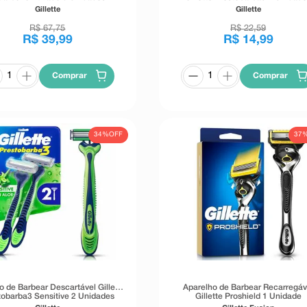
Gillette
Gillette
R$
67
,
75
R$
22
,
59
R$
39
,
99
R$
14
,
99
Comprar
Comprar
34%
OFF
37
o de Barbear Descartável Gillette
Aparelho de Barbear Recarregáv
tobarba3 Sensitive 2 Unidades
Gillette Proshield 1 Unidade