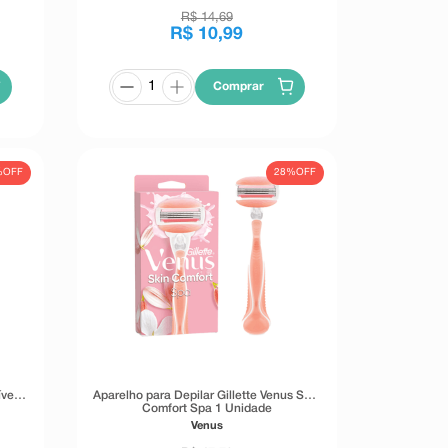
R$
14
,
69
R$
10
,
99
Comprar
%
OFF
28%
OFF
vel 2
Aparelho para Depilar Gillette Venus Skin
Comfort Spa 1 Unidade
Venus