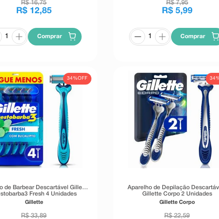
R$
16
,
75
R$
7
,
95
R$
12
,
85
R$
5
,
99
Comprar
Comprar
34%
OFF
34
o de Barbear Descartável Gillette
Aparelho de Depilação Descartáv
estobarba3 Fresh 4 Unidades
Gillette Corpo 2 Unidades
Gillette
Gillette Corpo
R$
33
,
89
R$
22
,
59