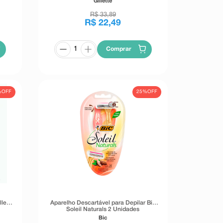
Gillette
R$
33
,
89
R$
22
,
49
Comprar
%
OFF
25%
OFF
lette
Aparelho Descartável para Depilar Bic
Soleil Naturals 2 Unidades
Bic