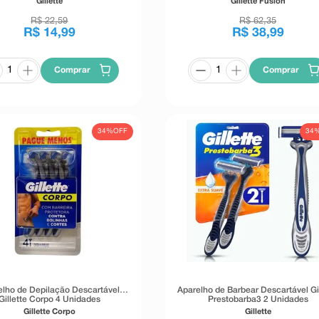
Gillette
Gillette Fusion
R$
22
,
59
R$
62
,
35
R$
14
,
99
R$
38
,
99
Comprar
Comprar
34%
OFF
34
elho de Depilação Descartável
Aparelho de Barbear Descartável Gil
Gillette Corpo 4 Unidades
Prestobarba3 2 Unidades
Gillette Corpo
Gillette