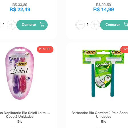
R$
33
,
89
R$
22
,
59
R$
22
,
49
R$
14
,
99
Comprar
Comprar
23%
OFF
25
o Depilatorio Bic Soleil Leite De
Barbeador Bic Comfort 2 Pele Sensí
Coco 2 Unidades
Unidades
Bic
Bic