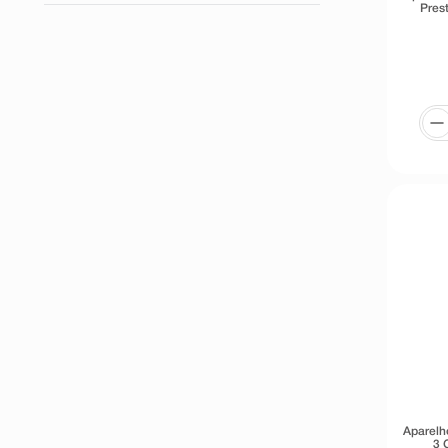
Para pele sensível
Pres
2 Unidades
4 Unidades
7 Unidades
1 Unidade
3 Unidades
6 Unidades
8 Unidades
Aparelh
3 