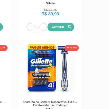
Gillette
R$
67
,
75
R$
39
,
99
Comprar
%
OFF
34%
OFF
el
Aparelho de Barbear Descartável Gillette
Prestobarba3 4 Unidades