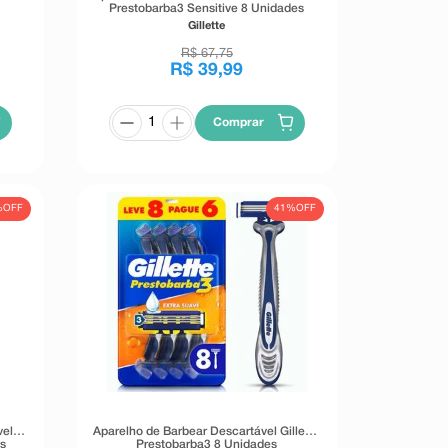
Prestobarba3 Sensitive 8 Unidades
Gillette
R$
67
,
75
R$
39
,
99
Comprar
%
OFF
41%
OFF
vel
Aparelho de Barbear Descartável Gillette
es
Prestobarba3 8 Unidades