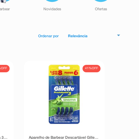
arbear
Novidades
Ofertas
Relevância
%
OFF
41%
OFF
 3
Aparelho de Barbear Descartável Gillette