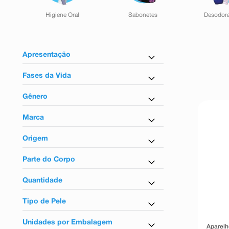
Higiene Oral
Sabonetes
Desodor
Apresentação
Kit compre e ganhe
Fases da Vida
Kit promocional
Para adultos
Gênero
Feminino
Marca
Masculino
Bic
Unissex
Origem
Dr Jones
Nacional
Gillette
Parte do Corpo
Gillette Corpo
Para o corpo
Gillette Fusion
Quantidade
Para o rosto
Probak
1 Unidade
Venus
Tipo de Pele
2 Unidades
Para todos os tipos de pele
4 Unidades
Unidades por Embalagem
Aparelh