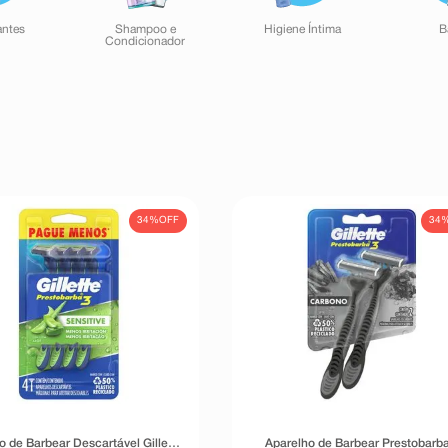
antes
Shampoo e
Higiene Íntima
B
Condicionador
34%
OFF
34
o de Barbear Descartável Gillette
Aparelho de Barbear Prestobarba