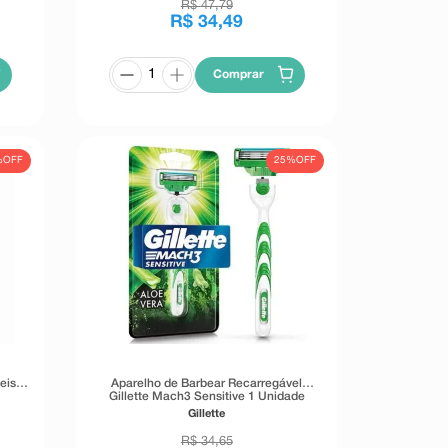
R$
47
,
79
R$
34
,
49
Comprar
%
OFF
25%
OFF
eis
Aparelho de Barbear Recarregável
Gillette Mach3 Sensitive 1 Unidade
Gillette
R$
34
,
65