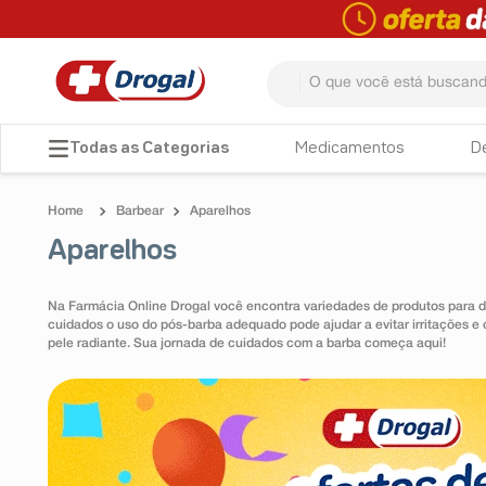
O que você está buscando? 
TERMOS MAIS BUSCADOS
Medicamentos
D
1
º
fralda
Barbear
Aparelhos
2
º
pampers confort sec max
Aparelhos
3
º
dipirona
4
º
lenço umedecido
Na Farmácia Online Drogal você encontra variedades de produtos para de
cuidados o uso do pós-barba adequado pode ajudar a evitar irritações e
5
º
tadalafila
pele radiante. Sua jornada de cuidados com a barba começa aqui!
6
º
minoxidil
7
º
desodorante
8
º
teste gravidez