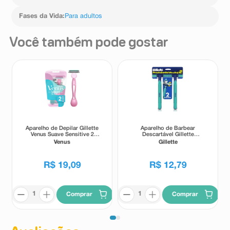
Fases da Vida
:
Para adultos
Você também pode gostar
Aparelho de Depilar Gillette
Aparelho de Barbear
Venus Suave Sensitive 2
Descartável Gillette
Unidades
Prestobarba UltraGrip2 - 2
Venus
Gillette
Unidades
R$
19
,
09
R$
12
,
79
Comprar
Comprar