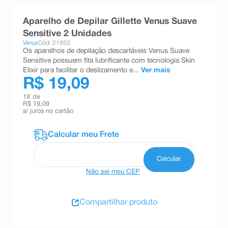
8
º
teste gravidez
Aparelho de Depilar Gillette Venus Suave
9
º
esmalte
Sensitive 2 Unidades
Venus
Cód: 21953
10
º
absorvente
Os aparelhos de depilação descartáveis Venus Suave
Sensitive possuem fita lubrificante com tecnologia Skin
Elixir para facilitar o deslizamento e...
Ver mais
R$ 19,09
1
X de
R$ 19,09
s/ juros no cartão
Não sei meu CEP
Compartilhar produto