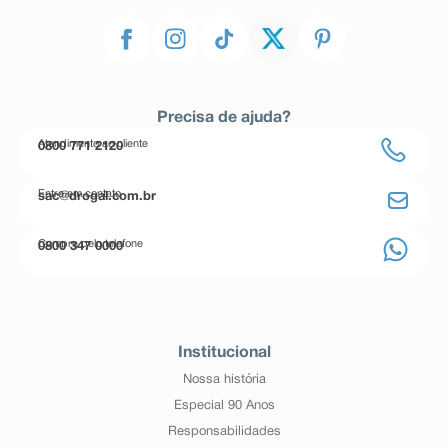
Precisa de ajuda?
Atendimento ao cliente
0800 771 2120
Entre em contato
sac@drogal.com.br
Compre pelo telefone
0800 347 0000
Institucional
Nossa história
Especial 90 Anos
Responsabilidades