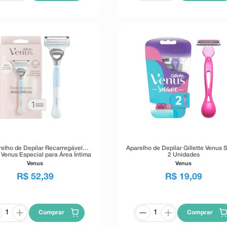
elho de Depilar Recarregável
Aparelho de Depilar Gillette Venus 
e Venus Especial para Área Íntima
2 Unidades
1 Unidade
Venus
Venus
R$
52
,
39
R$
19
,
09
Comprar
Comprar