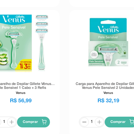
parelho de Depilar Gillete Vênus
Carga para Aparelho de Depilar Gil
le Sensível 1 Cabo + 3 Refis
Venus Pele Sensível 2 Unidade
Venus
Venus
R$
56
,
99
R$
32
,
19
Comprar
Comprar