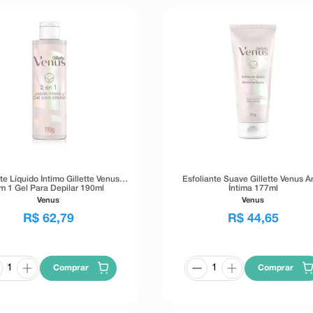
e Líquido Íntimo Gillette Venus 2
Esfoliante Suave Gillette Venus Á
m 1 Gel Para Depilar 190ml
Íntima 177ml
Venus
Venus
R$
62
,
79
R$
44
,
65
Comprar
Comprar