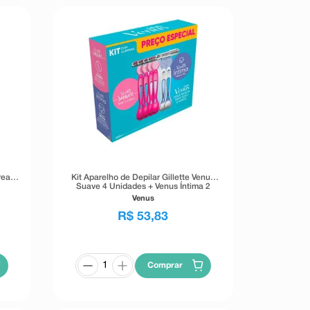
rea
Kit Aparelho de Depilar Gillette Venus
Suave 4 Unidades + Venus Íntima 2
Unidades
Venus
R$
53
,
83
Comprar