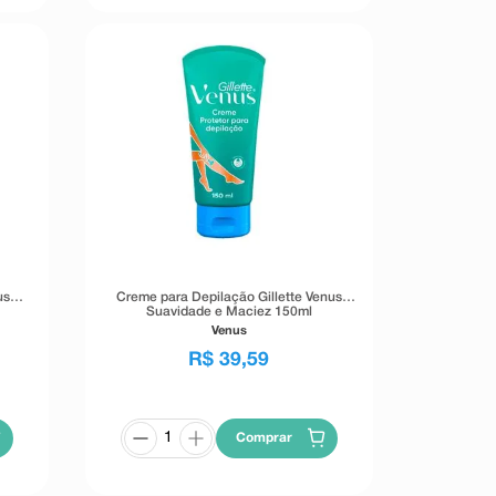
us
Creme para Depilação Gillette Venus
Suavidade e Maciez 150ml
Venus
R$
39
,
59
Comprar