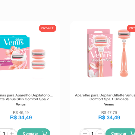
26%
OFF
28
nas para Aparelho Depilatório
Aparelho para Depilar Gillette Venus
ette Vênus Skin Comfort Spa 2
Comfort Spa 1 Unidade
Unidades
Venus
Venus
R$
46
,
49
R$
47
,
79
R$
34
,
49
R$
34
,
49
Comprar
Comprar