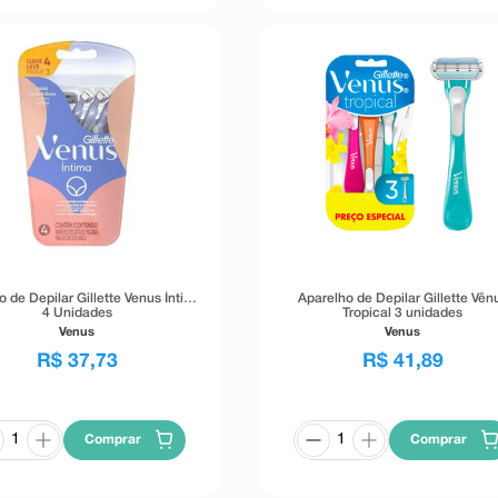
o de Depilar Gillette Venus Íntima
Aparelho de Depilar Gillette Vên
4 Unidades
Tropical 3 unidades
Venus
Venus
R$
37
,
73
R$
41
,
89
Comprar
Comprar