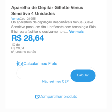
8
º
teste gravidez
Aparelho de Depilar Gillette Venus
Sensitive 4 Unidades
9
º
esmalte
Venus
Cód: 21955
Os aparelhos de depilação descartáveis Venus Suave
10
º
absorvente
Sensitive possuem fita lubrificante com tecnologia Skin
Elixir para facilitar o deslizamento e...
Ver mais
R$ 28,64
1
X de
R$ 28,64
s/ juros no cartão
Não sei meu CEP
Compartilhar produto