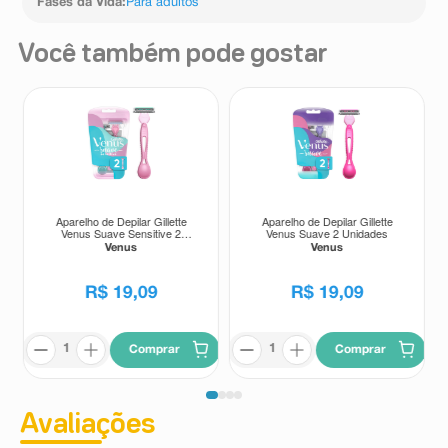
Fases da Vida
:
Para adultos
Você também pode gostar
Aparelho de Depilar Gillette
Aparelho de Depilar Gillette
Venus Suave Sensitive 2
Venus Suave 2 Unidades
Unidades
Venus
Venus
R$
19
,
09
R$
19
,
09
Comprar
Comprar
Avaliações