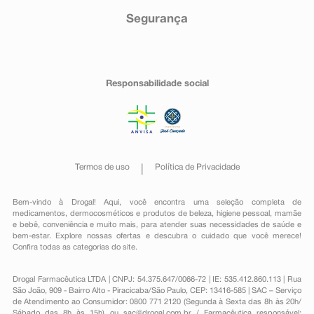
Segurança
Responsabilidade social
Termos de uso
Política de Privacidade
Bem-vindo à Drogal! Aqui, você encontra uma seleção completa de
medicamentos
,
dermocosméticos e produtos de beleza
,
higiene pessoal
,
mamãe
e bebê
,
conveniência
e muito mais, para atender suas necessidades de saúde e
bem-estar. Explore nossas ofertas e descubra o cuidado que você merece!
Confira todas as categorias do site.
Drogal Farmacêutica LTDA | CNPJ: 54.375.647/0066-72 | IE: 535.412.860.113 | Rua
São João, 909 - Bairro Alto - Piracicaba/São Paulo, CEP: 13416-585 | SAC – Serviço
de Atendimento ao Consumidor: 0800 771 2120 (Segunda à Sexta das 8h às 20h/
Sábado das 8h às 15h) ou
sac@drogal.com.br
/ Farmacêutica responsável: