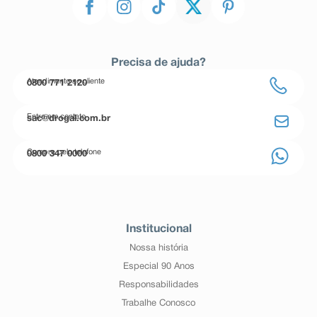
Precisa de ajuda?
Atendimento ao cliente
0800 771 2120
Entre em contato
sac@drogal.com.br
Compre pelo telefone
0800 347 0000
Institucional
Nossa história
Especial 90 Anos
Responsabilidades
Trabalhe Conosco