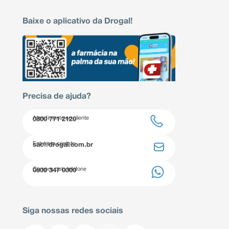
Baixe o aplicativo da Drogal!
Precisa de ajuda?
Atendimento ao cliente
0800 771 2120
Entre em contato
sac@drogal.com.br
Compre pelo telefone
0800 347 0000
Siga nossas redes sociais