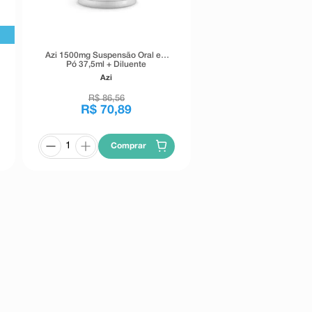
Azi 1500mg Suspensão Oral em
Pó 37,5ml + Diluente
Azi
R$
86
,
56
R$
70
,
89
Comprar