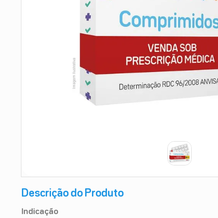
9
º
esmalte
10
º
absorvente
Descrição do Produto
Indicação