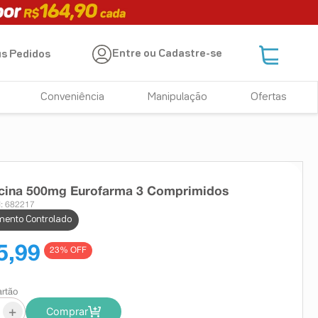
Entre ou Cadastre-se
s Pedidos
Conveniência
Manipulação
Ofertas
icina 500mg Eurofarma 3 Comprimidos
: 682217
ento Controlado
5,99
23
% OFF
artão
+
Comprar