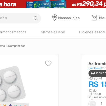
:)
Meu
Nossas lojas
ermocosméticos
Mamãe e Bebê
Higiene Pessoal
arma 3 Comprimidos
Azitrom
Eurofarma
Cód
Medicam
R$ 20,74
R$ 1
1
X de
R$ 15,99
s/ juros no c
-