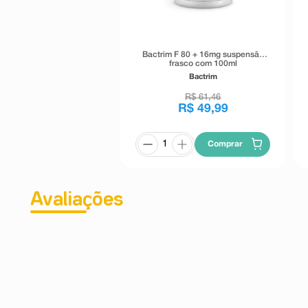
Bactrim F 80 + 16mg suspensão
frasco com 100ml
Bactrim
R$
61
,
46
R$
49
,
99
Comprar
Avaliações