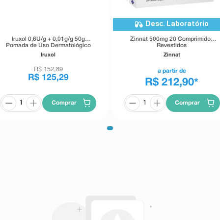
Desc. Laboratório
Iruxol 0,6U/g + 0,01g/g 50g
Zinnat 500mg 20 Comprimidos
Pomada de Uso Dermatológico
Revestidos
50g
Iruxol
Zinnat
R$
152
,
89
a partir de
R$
125
,
29
R$ 212,90
*
Comprar
Comprar