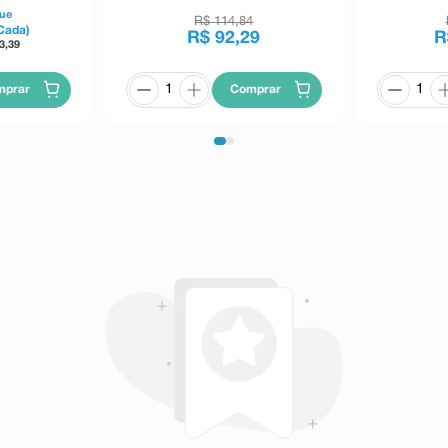
ue
R$
114
,
84
Cada)
R$
92
,
29
R
3,39
mprar
Comprar