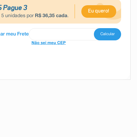
5 Pague 3
Eu quero!
e
5
unidades por
R$
36
,
35
cada
.
Não sei meu CEP