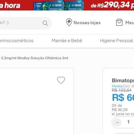
:)
Meu
Nossas lojas
ermocosméticos
Mamãe e Bebê
Higiene Pessoal
 0,3mg/ml Medley Solução Oftálmica 3ml
Bimatopr
Medley
Cód: 
R$ 103,64
R$ 6
2
X de
R$ 30,29
s/ juros no c
-