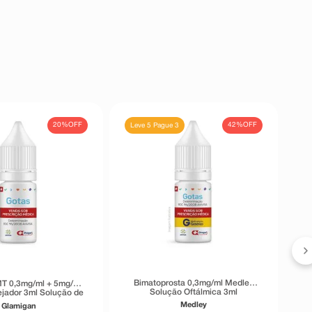
20%
OFF
42%
OFF
Leve 5 Pague 3
Bimatoprosta 0,3mg/ml Medley
T 0,3mg/ml + 5mg/ml
Solução Oftálmica 3ml
ejador 3ml Solução de
o Oftálmico
Medley
Glamigan