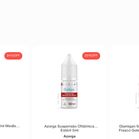
omercialização de bimatoprosta
ação são voluntários e de tamanho
uência dessas reações: alterações
do sulco palpebral (enoftamilte),
haço) palpebral, edema (inchaço)
de pelos, descoloração da pele,
idade (alergia) nos olhos e pele,
da asma, dispneia (falta de ar),
êutico o aparecimento de reações
34%
OFF
20%
OFF
ambém à empresa através do seu
/ml Medley
Azorga Suspensão Oftálmica
Glamigan M
Estéril 5ml
Frasco Got
Us
Azorga