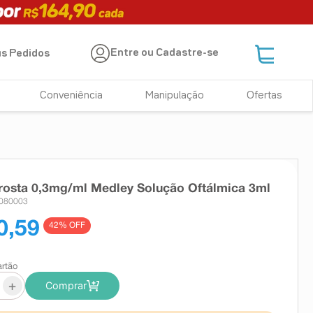
Entre ou Cadastre-se
s Pedidos
Conveniência
Manipulação
Ofertas
osta 0,3mg/ml Medley Solução Oftálmica 3ml
3080003
0,59
42
% OFF
artão
+
Comprar