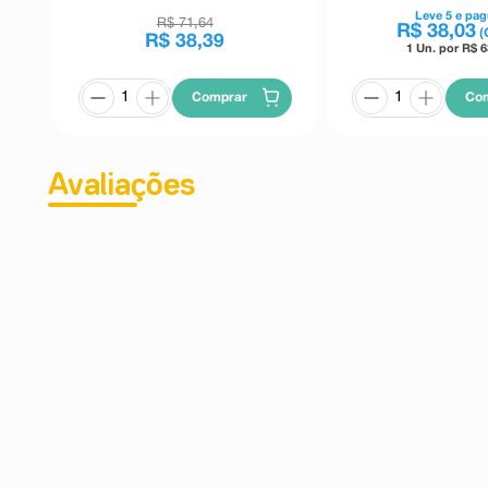
Leve
5
e pag
R$
71
,
64
R$
38
,
03
(
R$
38
,
39
1 Un. por R$
6
Co
Comprar
Avaliações