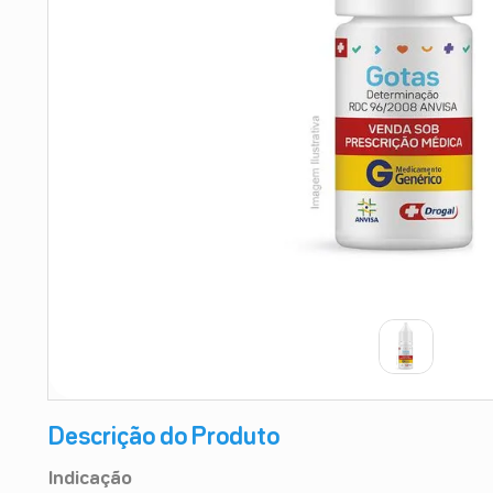
9
º
esmalte
10
º
absorvente
Descrição do Produto
Indicação