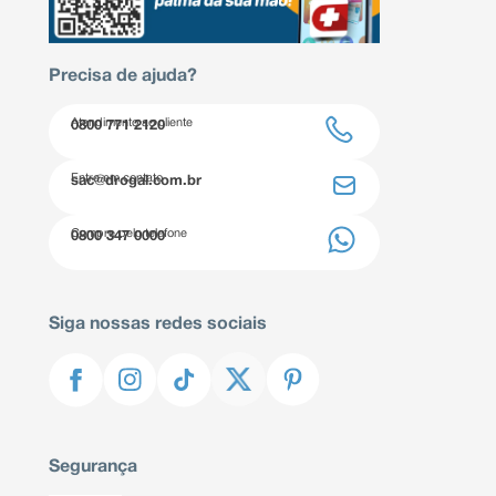
Precisa de ajuda?
Atendimento ao cliente
0800 771 2120
Entre em contato
sac@drogal.com.br
Compre pelo telefone
0800 347 0000
Siga nossas redes sociais
Segurança