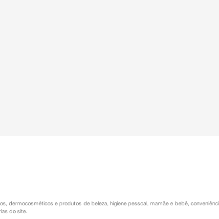
os
,
dermocosméticos e produtos de beleza
,
higiene pessoal
,
mamãe e bebê
,
conveniênc
ias do site.