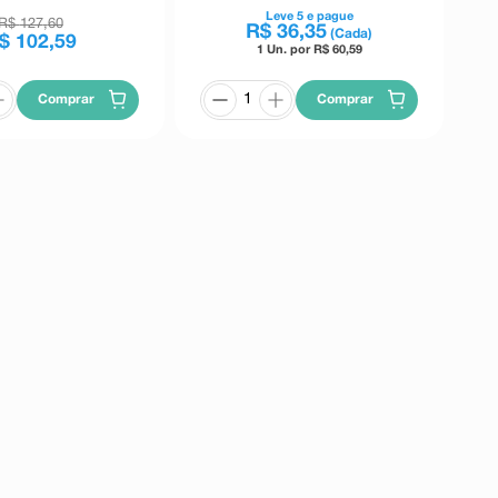
Leve
5
e pague
R$
127
,
60
R$
36
,
35
(Cada)
$
102
,
59
1 Un. por R$
60,59
Comprar
Comprar