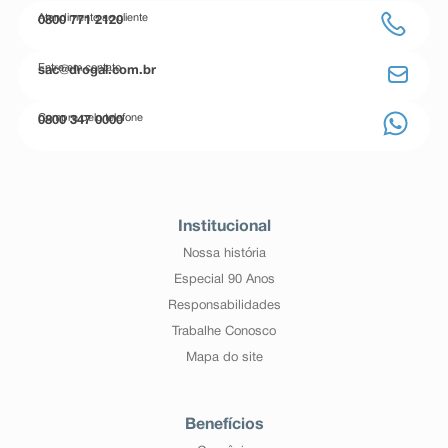
Atendimento ao cliente
0800 771 2120
Entre em contato
sac@drogal.com.br
Compre pelo telefone
0800 347 0000
Institucional
Nossa história
Especial 90 Anos
Responsabilidades
Trabalhe Conosco
Mapa do site
Benefícios