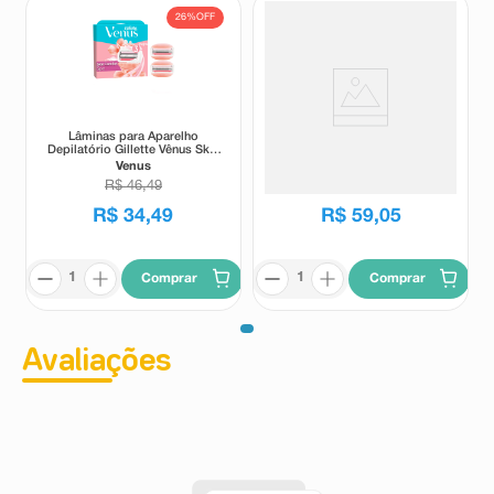
26%
OFF
Lâminas para Aparelho
Carga para Aparelho de
Depilatório Gillette Vênus Skin
Barbear Gillette Mach3 4
Comfort Spa 2 Unidades
Unidades
Venus
Gillette
R$
46
,
49
R$
34
,
49
R$
59
,
05
Comprar
Comprar
Avaliações