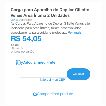
8
º
teste gravidez
Carga para Aparelho de Depilar Gillette
9
º
esmalte
Venus Área Íntima 2 Unidades
Venus
Cód: 28105
10
º
absorvente
As Cargas Para Aparelho de Depilar Gillette Venus são
indicadas para Área Íntima, foram desenvolvidos
especialmente para cuidar e proteger...
Ver mais
R$ 54,05
1
X de
R$ 54,05
s/ juros no cartão
Não sei meu CEP
Compartilhar produto