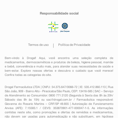
Responsabilidade social
Termos de uso
Política de Privacidade
Bem-vindo à Drogal! Aqui, você encontra uma seleção completa de
medicamentos
,
dermocosméticos e produtos de beleza
,
higiene pessoal
,
mamãe
e bebê
,
conveniência
e muito mais, para atender suas necessidades de saúde e
bem-estar. Explore nossas ofertas e descubra o cuidado que você merece!
Confira todas as categorias do site.
Drogal Farmacêutica LTDA | CNPJ: 54.375.647/0066-72 | IE: 535.412.860.113 | Rua
São João, 909 - Bairro Alto - Piracicaba/São Paulo, CEP: 13416-585 | SAC – Serviço
de Atendimento ao Consumidor: 0800 771 2120 (Segunda à Sexta das 8h às 20h/
Sábado das 8h às 15h) ou
sac@drogal.com.br
/ Farmacêutica responsável:
Giovanna do Rosario Martins – CRF/SP 49.855 | Autorização de Funcionamento
Anvisa (AFE): 7.15583.1 / CEVS: 353870901-477-000047-1-5. As informações
contidas neste site, como promoções e ofertas de remédios e medicamentos,
não devem ser usadas para automedicação e não substituem, em hipótese