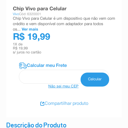
8
º
teste gravidez
Chip Vivo para Celular
Vivo
Cód: 6320001
9
º
esmalte
Chip Vivo para Celular é um dispositivo que não vem com
crédito e vem disponível com adaptador para todos
10
º
absorvente
os...
Ver mais
R$ 19,99
1
X de
R$ 19,99
s/ juros no cartão
Não sei meu CEP
Compartilhar produto
Descrição do Produto