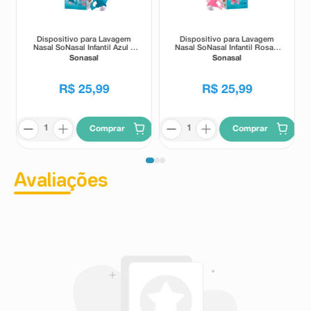
Dispositivo para Lavagem
Dispositivo para Lavagem
Nasal SoNasal Infantil Azul 1
Nasal SoNasal Infantil Rosa 1
Unidade
Unidade
Sonasal
Sonasal
R$
25
,
99
R$
25
,
99
Comprar
Comprar
Avaliações