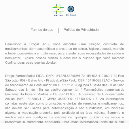
Termos de uso
Política de Privacidade
Bem-vindo à Drogal! Aqui, você encontra uma seleção completa de
medicamentos
,
dermocosméticos e produtos de beleza
,
higiene pessoal
,
mamãe
e bebê
,
conveniência
e muito mais, para atender suas necessidades de saúde e
bem-estar. Explore nossas ofertas e descubra o cuidado que você merece!
Confira todas as categorias do site.
Drogal Farmacêutica LTDA | CNPJ: 54.375.647/0066-72 | IE: 535.412.860.113 | Rua
São João, 909 - Bairro Alto - Piracicaba/São Paulo, CEP: 13416-585 | SAC – Serviço
de Atendimento ao Consumidor: 0800 771 2120 (Segunda à Sexta das 8h às 20h/
Sábado das 8h às 15h) ou
sac@drogal.com.br
/ Farmacêutica responsável:
Giovanna do Rosario Martins – CRF/SP 49.855 | Autorização de Funcionamento
Anvisa (AFE): 7.15583.1 / CEVS: 353870901-477-000047-1-5. As informações
contidas neste site, como promoções e ofertas de remédios e medicamentos,
não devem ser usadas para automedicação e não substituem, em hipótese
alguma, a medicação prescrita pelo profissional da área médica. Somente o
médico está em condições de diagnosticar qualquer problema de saúde e
prescrever o tratamento adequado. Para mais informações, consulte o site
Anvisa. As fotos contidas em nosso site são meramente ilustrativas. Promoções e