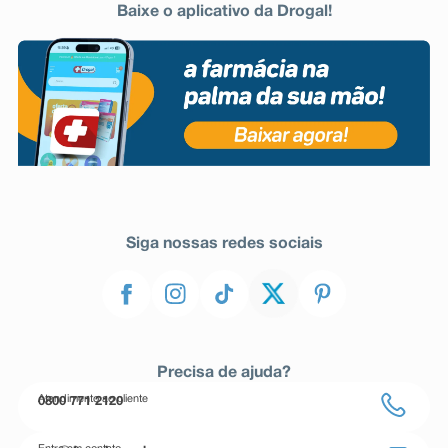
Baixe o aplicativo da Drogal!
Siga nossas redes sociais
Precisa de ajuda?
Atendimento ao cliente
0800 771 2120