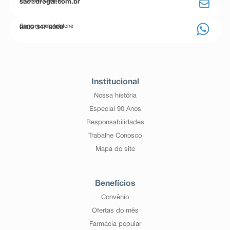
Entre em contato
sac@drogal.com.br
Compre pelo telefone
0800 347 0000
Institucional
Nossa história
Especial 90 Anos
Responsabilidades
Trabalhe Conosco
Mapa do site
Benefícios
Convênio
Ofertas do mês
Farmácia popular