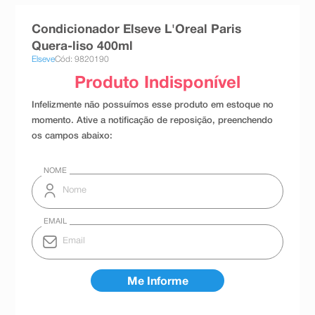
8
º
teste gravidez
Condicionador Elseve L'Oreal Paris
9
º
absorvente
Quera-liso 400ml
Elseve
Cód: 9820190
10
º
shampoo