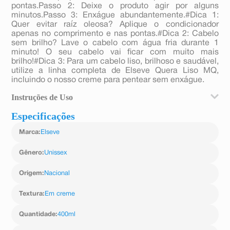
pontas.Passo 2: Deixe o produto agir por alguns
minutos.Passo 3: Enxágue abundantemente.#Dica 1:
Quer evitar raíz oleosa? Aplique o condicionador
apenas no comprimento e nas pontas.#Dica 2: Cabelo
sem brilho? Lave o cabelo com água fria durante 1
minuto! O seu cabelo vai ficar com muito mais
brilho!#Dica 3: Para um cabelo liso, brilhoso e saudável,
utilize a linha completa de Elseve Quera Liso MQ,
incluindo o nosso creme para pentear sem enxágue.
Instruções de Uso
Especificações
Após o shampoo, aplique o condicionador,
massageando suavemente. Deixe agir por alguns
Marca
:
Elseve
minutos. Enxágüe. Para melhores resultados, use a
linha completa.
Gênero
:
Unissex
Origem
:
Nacional
Textura
:
Em creme
Quantidade
:
400ml