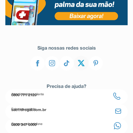
Siga nossas redes sociais
Precisa de ajuda?
Atendimento ao cliente
0800 771 2120
Entre em contato
sac@drogal.com.br
Compre pelo telefone
0800 347 0000