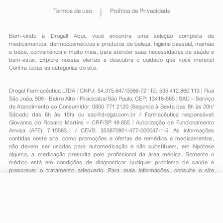
Termos de uso
Política de Privacidade
Bem-vindo à Drogal! Aqui, você encontra uma seleção completa de
medicamentos
,
dermocosméticos e produtos de beleza
,
higiene pessoal
,
mamãe
e bebê
,
conveniência
e muito mais, para atender suas necessidades de saúde e
bem-estar. Explore nossas ofertas e descubra o cuidado que você merece!
Confira todas as categorias do site.
Drogal Farmacêutica LTDA | CNPJ: 54.375.647/0066-72 | IE: 535.412.860.113 | Rua
São João, 909 - Bairro Alto - Piracicaba/São Paulo, CEP: 13416-585 | SAC – Serviço
de Atendimento ao Consumidor: 0800 771 2120 (Segunda à Sexta das 8h às 20h/
Sábado das 8h às 15h) ou
sac@drogal.com.br
/ Farmacêutica responsável:
Giovanna do Rosario Martins – CRF/SP 49.855 | Autorização de Funcionamento
Anvisa (AFE): 7.15583.1 / CEVS: 353870901-477-000047-1-5. As informações
contidas neste site, como promoções e ofertas de remédios e medicamentos,
não devem ser usadas para automedicação e não substituem, em hipótese
alguma, a medicação prescrita pelo profissional da área médica. Somente o
médico está em condições de diagnosticar qualquer problema de saúde e
prescrever o tratamento adequado. Para mais informações, consulte o site
Anvisa. As fotos contidas em nosso site são meramente ilustrativas. Promoções e
preços são válidos apenas para compras on-line, caso haja disponibilidade e
estão sujeitos a alterações no decorrer do dia. Todos os direitos reservados.
-
+
Comprar
Powered by