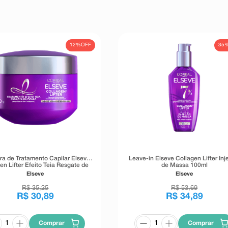
12%
OFF
35
a de Tratamento Capilar Elseve
Leave-in Elseve Collagen Lifter In
en Lifter Efeito Teia Resgate de
de Massa 100ml
Massa 300g
Elseve
Elseve
R$
35
,
25
R$
53
,
69
R$
30
,
89
R$
34
,
89
Comprar
Comprar