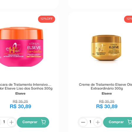
12%
OFF
12
cara de Tratamento Intensivo
Creme de Tratamento Elseve Ól
dor Elseve Liso dos Sonhos 300g
Extraordinário 300g
Elseve
Elseve
R$
35
,
25
R$
35
,
25
R$
30
,
89
R$
30
,
89
Comprar
Comprar