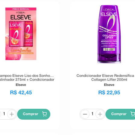
hampoo Elseve Liso dos Sonhos
Condicionador Elseve Redensifica 
Alinhador 375ml + Condicionador
Collagen Lifter 200ml
e Liso dos Sonhos Efeito Liquid
Elseve
Elseve
Hair 170ml
R$
42
,
45
R$
22
,
95
Comprar
Comprar