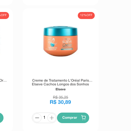
%
OFF
12%
OFF
Oréal
Creme de Tratamento L'Oréal Paris
Elseve Cachos Longos dos Sonhos
300ml
Elseve
R$
35
,
25
R$
30
,
89
Comprar