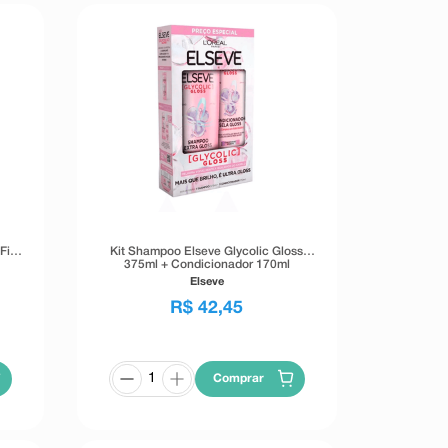
Fios
Kit Shampoo Elseve Glycolic Gloss
375ml + Condicionador 170ml
Elseve
R$
42
,
45
Comprar