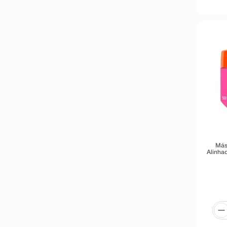
Más
Alinha