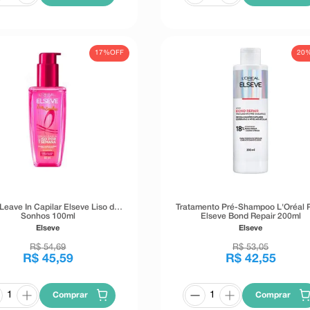
17%
OFF
20
Leave In Capilar Elseve Liso dos
Tratamento Pré-Shampoo L'Oréal P
Sonhos 100ml
Elseve Bond Repair 200ml
Elseve
Elseve
R$
54
,
69
R$
53
,
05
R$
45
,
59
R$
42
,
55
Comprar
Comprar