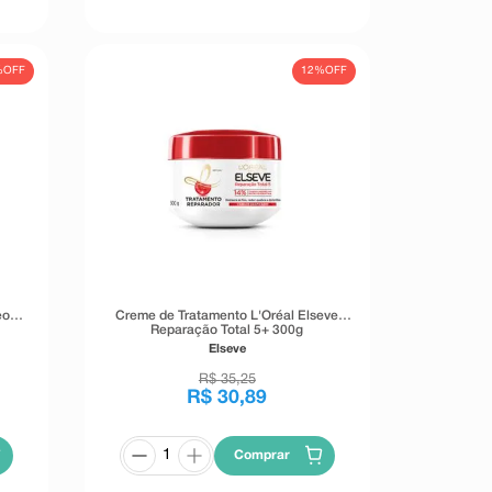
%
OFF
12%
OFF
eo
Creme de Tratamento L'Oréal Elseve
Reparação Total 5+ 300g
Elseve
R$
35
,
25
R$
30
,
89
Comprar