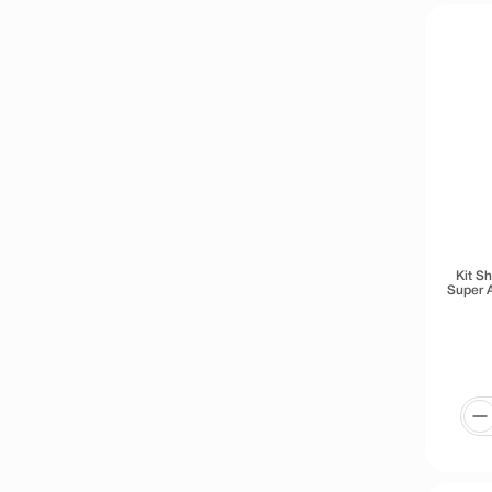
Kit S
Super 
Elsev