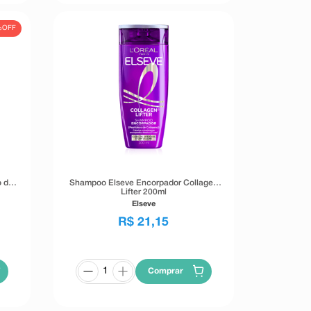
%
OFF
o dos
Shampoo Elseve Encorpador Collagen
Lifter 200ml
Elseve
R$
21
,
15
Comprar