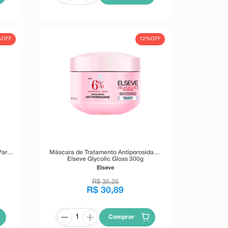
%
OFF
12%
OFF
aris
Máscara de Tratamento Antiporosidade
Elseve Glycolic Gloss 300g
Elseve
R$
35
,
25
R$
30
,
89
Comprar