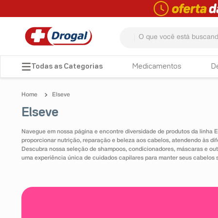
O que você está buscando? 
TERMOS MAIS BUSCADOS
Medicamentos
D
1
º
fralda
Elseve
2
º
dipirona
Elseve
3
º
lenço umedecido
Navegue em nossa página e encontre diversidade de produtos da linha 
4
º
tadalafila
proporcionar nutrição, reparação e beleza aos cabelos, atendendo às dif
Descubra nossa seleção de shampoos, condicionadores, máscaras e outro
5
º
minoxidil
uma experiência única de cuidados capilares para manter seus cabelos sa
6
º
desodorante
7
º
teste gravidez
8
º
esmalte