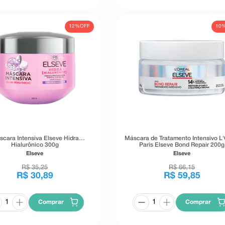
12%
OFF
10
cara Intensiva Elseve Hidra
Máscara de Tratamento Intensivo L'
Hialurônico 300g
Paris Elseve Bond Repair 200g
Elseve
Elseve
R$
35
,
25
R$
66
,
15
R$
30
,
89
R$
59
,
85
Comprar
Comprar