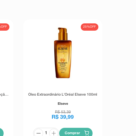
%
OFF
25%
OFF
jeção
Óleo Extraordinário L'Oréal Elseve 100ml
Elseve
R$
53
,
39
R$
39
,
99
Comprar