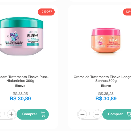
12%
OFF
12
cara Tratamento Elseve Pure
Creme de Tratamento Elseve Long
Hialurônico 300g
Sonhos 300g
Elseve
Elseve
R$
35
,
25
R$
35
,
25
R$
30
,
89
R$
30
,
89
Comprar
Comprar