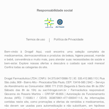
Responsabilidade social
Termos de uso
Política de Privacidade
Bem-vindo à Drogal! Aqui, você encontra uma seleção completa de
medicamentos
,
dermocosméticos e produtos de beleza
,
higiene pessoal
,
mamãe
e bebê
,
conveniência
e muito mais, para atender suas necessidades de saúde e
bem-estar. Explore nossas ofertas e descubra o cuidado que você merece!
Confira todas as categorias do site.
Drogal Farmacêutica LTDA | CNPJ: 54.375.647/0066-72 | IE: 535.412.860.113 | Rua
São João, 909 - Bairro Alto - Piracicaba/São Paulo, CEP: 13416-585 | SAC – Serviço
de Atendimento ao Consumidor: 0800 771 2120 (Segunda à Sexta das 8h às 20h/
Sábado das 8h às 15h) ou
sac@drogal.com.br
/ Farmacêutica responsável:
Giovanna do Rosario Martins – CRF/SP 49.855 | Autorização de Funcionamento
Anvisa (AFE): 7.15583.1 / CEVS: 353870901-477-000047-1-5. As informações
contidas neste site, como promoções e ofertas de remédios e medicamentos,
não devem ser usadas para automedicação e não substituem, em hipótese