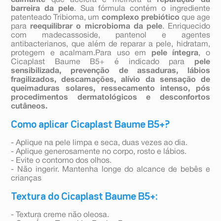
calmante
que acelera e melhora a
reparação da
barreira da pele
. Sua fórmula contém o ingrediente
patenteado Tribioma, um
complexo prebiótico
que age
para
reequilibrar o microbioma da pele
. Enriquecido
com madecassoside, pantenol e agentes
antibacterianos, que além de reparar a pele, hidratam,
protegem e acalmam.Para uso em
pele íntegra
, o
Cicaplast Baume B5+ é indicado para
pele
sensibilizada, prevenção de assaduras, lábios
fragilizados, descamações, alívio da sensação de
queimaduras solares, ressecamento intenso, pós
procedimentos dermatológicos e desconfortos
cutâneos.
Como aplicar Cicaplast Baume B5+?
- Aplique na pele limpa e seca, duas vezes ao dia.
- Aplique generosamente no corpo, rosto e lábios.
- Evite o contorno dos olhos.
- Não ingerir. Mantenha longe do alcance de bebês e
crianças
Textura do Cicaplast Baume B5+:
- Textura creme não oleosa.