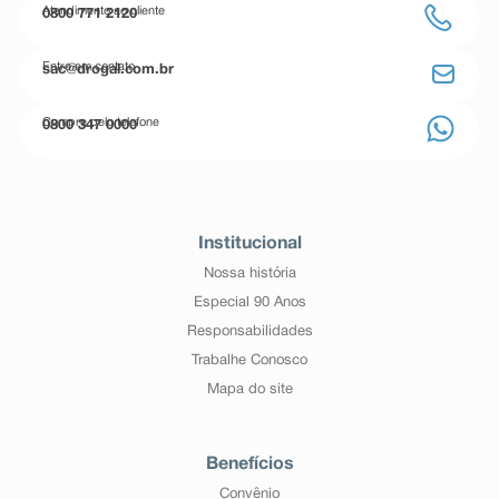
Atendimento ao cliente
0800 771 2120
Entre em contato
sac@drogal.com.br
Compre pelo telefone
0800 347 0000
Institucional
Nossa história
Especial 90 Anos
Responsabilidades
Trabalhe Conosco
Mapa do site
Benefícios
Convênio