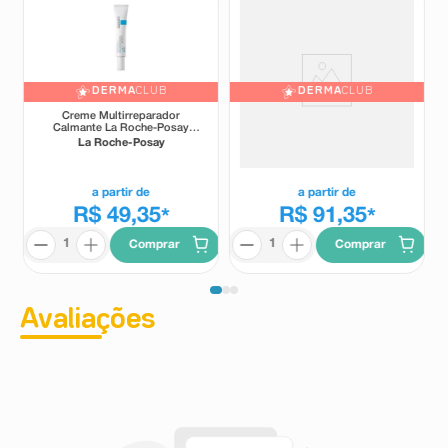
DERMA
CLUB
DERMA
CLUB
Creme Multirreparador
Creme Multirreparador
Calmante La Roche-Posay
Calmante La Roche-Posay
Cicaplast Baume B5+ 20ml
Cicaplast Baume B5+ 40ml
La Roche-Posay
La Roche-Posay
a partir de
a partir de
R$ 49,35
R$ 91,35
*
*
Comprar
Comprar
Avaliações