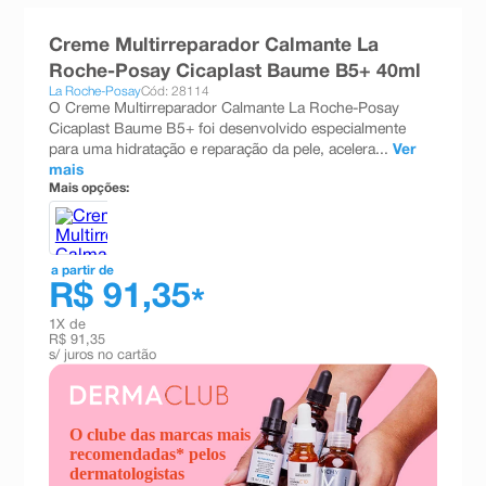
8
º
teste gravidez
Creme Multirreparador Calmante La
9
º
esmalte
Roche-Posay Cicaplast Baume B5+ 40ml
La Roche-Posay
Cód: 28114
10
º
absorvente
O Creme Multirreparador Calmante La Roche-Posay
Cicaplast Baume B5+ foi desenvolvido especialmente
para uma hidratação e reparação da pele, acelera...
Ver
mais
Mais opções:
a partir de
R$ 91,35
*
1
X de
R$ 91,35
s/ juros no cartão
O clube das marcas mais
recomendadas* pelos
dermatologistas