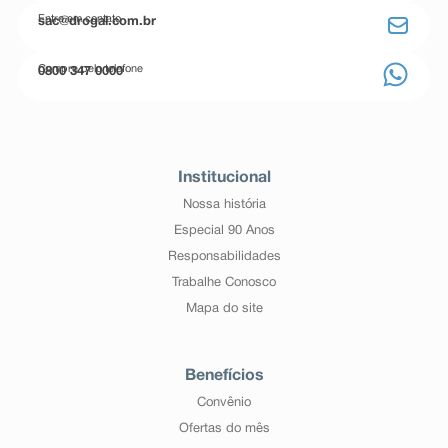
Entre em contato
sac@drogal.com.br
Compre pelo telefone
0800 347 0000
Institucional
Nossa história
Especial 90 Anos
Responsabilidades
Trabalhe Conosco
Mapa do site
Benefícios
Convênio
Ofertas do mês