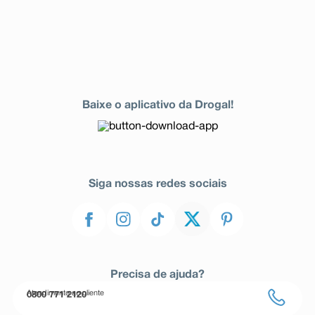
Baixe o aplicativo da Drogal!
Siga nossas redes sociais
Precisa de ajuda?
Atendimento ao cliente
0800 771 2120