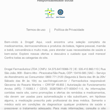
Responsabilidade social
Termos de uso
Política de Privacidade
Bem-vindo à Drogal! Aqui, você encontra uma seleção completa de
medicamentos
,
dermocosméticos e produtos de beleza
,
higiene pessoal
,
mamãe
e bebê
,
conveniência
e muito mais, para atender suas necessidades de saúde e
bem-estar. Explore nossas ofertas e descubra o cuidado que você merece!
Confira todas as categorias do site.
Drogal Farmacêutica LTDA | CNPJ: 54.375.647/0066-72 | IE: 535.412.860.113 | Rua
São João, 909 - Bairro Alto - Piracicaba/São Paulo, CEP: 13416-585 | SAC – Serviço
de Atendimento ao Consumidor: 0800 771 2120 (Segunda à Sexta das 8h às 20h/
Sábado das 8h às 15h) ou
sac@drogal.com.br
/ Farmacêutica responsável:
Giovanna do Rosario Martins – CRF/SP 49.855 | Autorização de Funcionamento
Anvisa (AFE): 7.15583.1 / CEVS: 353870901-477-000047-1-5. As informações
contidas neste site, como promoções e ofertas de remédios e medicamentos,
não devem ser usadas para automedicação e não substituem, em hipótese
alguma, a medicação prescrita pelo profissional da área médica. Somente o
médico está em condições de diagnosticar qualquer problema de saúde e
prescrever o tratamento adequado. Para mais informações, consulte o site