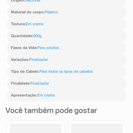
Origem
:
Nacional
cinnamal, limonene, linalool.
Material do corpo
:
Plástico
Textura
:
Em creme
Quantidade
:
900g
Fases da Vida
:
Para adultos
Variações
:
Finalizador
Tipo de Cabelo
:
Para todos os tipos de cabelos
Finalidade
:
Finalizador
Apresentação
:
Em creme
Você também pode gostar