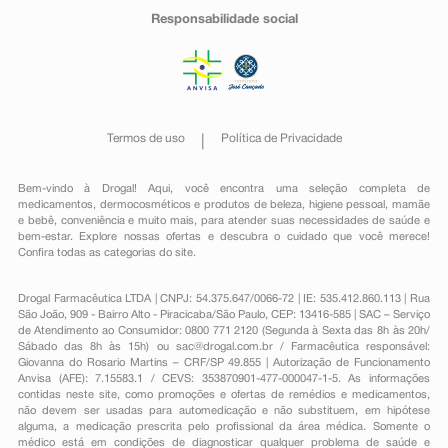
Responsabilidade social
Termos de uso
Política de Privacidade
Bem-vindo à Drogal! Aqui, você encontra uma seleção completa de
medicamentos
,
dermocosméticos e produtos de beleza
,
higiene pessoal
,
mamãe
e bebê
,
conveniência
e muito mais, para atender suas necessidades de saúde e
bem-estar. Explore nossas ofertas e descubra o cuidado que você merece!
Confira todas as categorias do site.
Drogal Farmacêutica LTDA | CNPJ: 54.375.647/0066-72 | IE: 535.412.860.113 | Rua
São João, 909 - Bairro Alto - Piracicaba/São Paulo, CEP: 13416-585 | SAC – Serviço
de Atendimento ao Consumidor: 0800 771 2120 (Segunda à Sexta das 8h às 20h/
Sábado das 8h às 15h) ou
sac@drogal.com.br
/ Farmacêutica responsável:
Giovanna do Rosario Martins – CRF/SP 49.855 | Autorização de Funcionamento
Anvisa (AFE): 7.15583.1 / CEVS: 353870901-477-000047-1-5. As informações
contidas neste site, como promoções e ofertas de remédios e medicamentos,
não devem ser usadas para automedicação e não substituem, em hipótese
alguma, a medicação prescrita pelo profissional da área médica. Somente o
médico está em condições de diagnosticar qualquer problema de saúde e