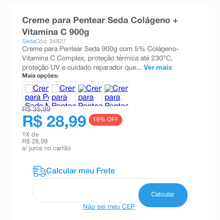
8
º
teste gravidez
Creme para Pentear Seda Colágeno +
9
º
absorvente
Vitamina C 900g
Seda
Cód: 34827
10
º
shampoo
Creme para Pentear Seda 900g com 5% Colágeno-
Vitamina C Complex, proteção térmica até 230°C,
proteção UV e cuidado reparador que...
Ver mais
Mais opções:
R$ 35,99
R$ 28,99
19
% OFF
1
X de
R$ 28,99
s/ juros no cartão
Não sei meu CEP