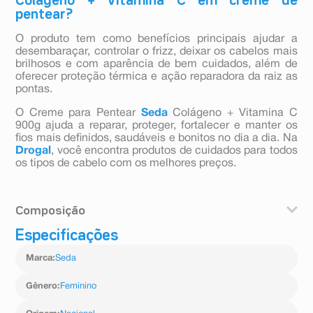
Colágeno + Vitamina C em creme de
pentear?
O produto tem como benefícios principais ajudar a
desembaraçar, controlar o frizz, deixar os cabelos mais
brilhosos e com aparência de bem cuidados, além de
oferecer proteção térmica e ação reparadora da raiz as
pontas.
O Creme para Pentear
Seda
Colágeno + Vitamina C
900g ajuda a reparar, proteger, fortalecer e manter os
fios mais definidos, saudáveis e bonitos no dia a dia. Na
Drogal
, você encontra produtos de cuidados para todos
os tipos de cabelo com os melhores preços.
Composição
Especificações
aqua, paraffinum liquidum, cetearyl alcohol, glycerin,
dimethicone, stearamidopropyl dimethylamine, parfum,
Marca
:
Seda
polyquaternium crosspolymer-3, methylparaben, dmdm
hydantoinlactic acid, disodium edta, gluconolactone,
sodium ascorbyl phosphate, hydrolyzed collagen,
Gênero
:
Feminino
sodium sulfate, trehalose, alpha-isomethyl-ionone,
benzyl salicylate, citronellol, coumarin, geraniol, hexyl