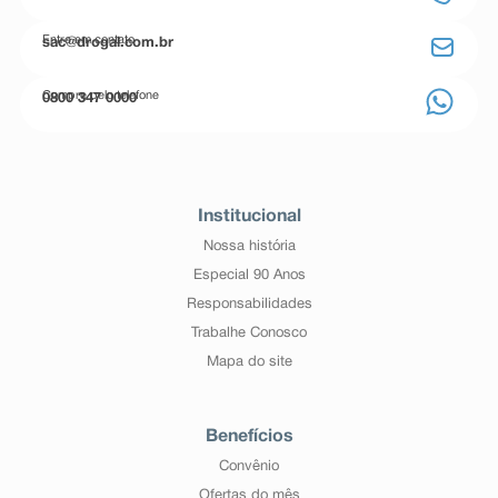
Entre em contato
sac@drogal.com.br
Compre pelo telefone
0800 347 0000
Institucional
Nossa história
Especial 90 Anos
Responsabilidades
Trabalhe Conosco
Mapa do site
Benefícios
Convênio
Ofertas do mês