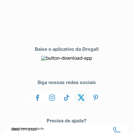
Baixe o aplicativo da Drogal!
Siga nossas redes sociais
Precisa de ajuda?
Atendimento ao cliente
0800 771 2120