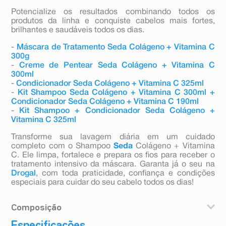
Potencialize os resultados combinando todos os
produtos da linha e conquiste cabelos mais fortes,
brilhantes e saudáveis todos os dias.
-
Máscara de Tratamento Seda Colágeno + Vitamina C
300g
-
Creme de Pentear Seda Colágeno + Vitamina C
300ml
-
Condicionador Seda Colágeno + Vitamina C 325ml
-
Kit Shampoo Seda Colágeno + Vitamina C 300ml +
Condicionador Seda Colágeno + Vitamina C 190ml
-
Kit Shampoo + Condicionador Seda Colágeno +
Vitamina C 325ml
Transforme sua lavagem diária em um cuidado
completo com o Shampoo
Seda
Colágeno + Vitamina
C. Ele limpa, fortalece e prepara os fios para receber o
tratamento intensivo da máscara. Garanta já o seu na
Drogal
, com toda praticidade, confiança e condições
especiais para cuidar do seu cabelo todos os dias!
Composição
Água, Laureth Sulfato De Sódio, Cloreto De Sódio,