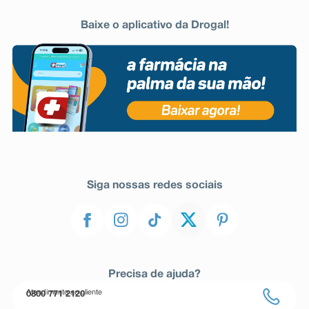
Baixe o aplicativo da Drogal!
Siga nossas redes sociais
Precisa de ajuda?
Atendimento ao cliente
0800 771 2120