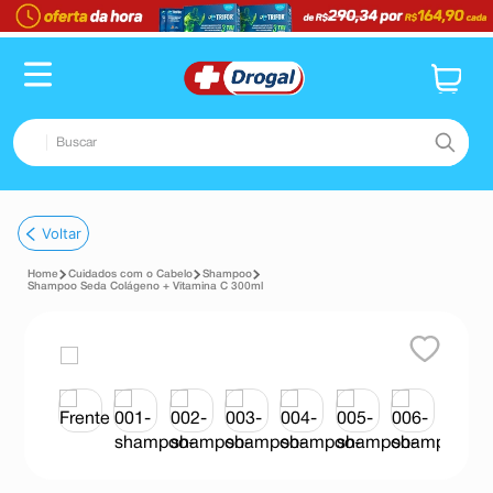
Buscar
TERMOS MAIS BUSCADOS
Voltar
1
º
fralda
Cuidados com o Cabelo
Shampoo
2
º
dipirona
Shampoo Seda Colágeno + Vitamina C 300ml
3
º
lenço umedecido
4
º
tadalafila
5
º
minoxidil
6
º
desodorante
7
º
teste gravidez