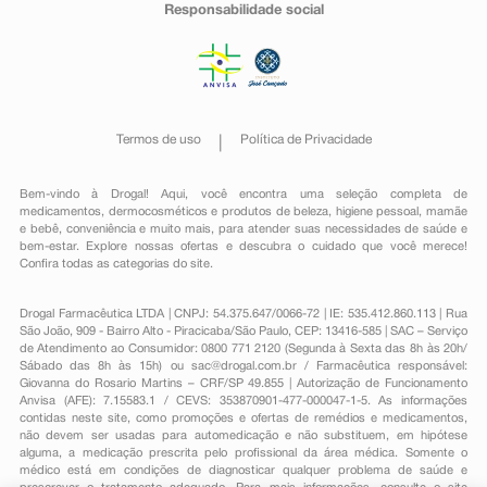
Responsabilidade social
Termos de uso
Política de Privacidade
Bem-vindo à Drogal! Aqui, você encontra uma seleção completa de
medicamentos
,
dermocosméticos e produtos de beleza
,
higiene pessoal
,
mamãe
e bebê
,
conveniência
e muito mais, para atender suas necessidades de saúde e
bem-estar. Explore nossas ofertas e descubra o cuidado que você merece!
Confira todas as categorias do site.
Drogal Farmacêutica LTDA | CNPJ: 54.375.647/0066-72 | IE: 535.412.860.113 | Rua
São João, 909 - Bairro Alto - Piracicaba/São Paulo, CEP: 13416-585 | SAC – Serviço
de Atendimento ao Consumidor: 0800 771 2120 (Segunda à Sexta das 8h às 20h/
Sábado das 8h às 15h) ou
sac@drogal.com.br
/ Farmacêutica responsável:
Giovanna do Rosario Martins – CRF/SP 49.855 | Autorização de Funcionamento
Anvisa (AFE): 7.15583.1 / CEVS: 353870901-477-000047-1-5. As informações
contidas neste site, como promoções e ofertas de remédios e medicamentos,
não devem ser usadas para automedicação e não substituem, em hipótese
alguma, a medicação prescrita pelo profissional da área médica. Somente o
médico está em condições de diagnosticar qualquer problema de saúde e