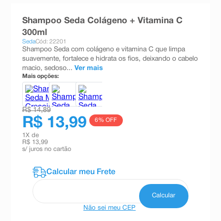
8
º
esmalte
Shampoo Seda Colágeno + Vitamina C
9
º
absorvente
300ml
Seda
Cód: 22201
10
º
shampoo
Shampoo Seda com colágeno e vitamina C que limpa
suavemente, fortalece e hidrata os fios, deixando o cabelo
macio, sedoso...
Ver mais
Mais opções:
R$ 14,89
R$ 13,99
6
% OFF
1
X de
R$ 13,99
s/ juros no cartão
Não sei meu CEP