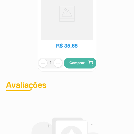
Shampoo Aussie Bye Bye
Frizz 180ml
Aussie
R$
35
,
65
Comprar
Avaliações