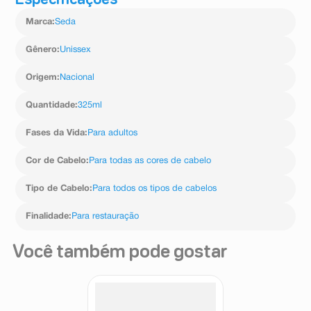
Especificações
Cocamidopropil Betaína, Glicerina, Dimeticonol,
Marca
:
Seda
Perfume, Benzoato De Sódio, Diestearato De Glicol,
Carbômero, Ácido Cítrico, Cloreto De Guar
Hidroxipropiltrimônio, Cocamida Mea, Edta Dissódico,
Gênero
:
Unissex
Mica, Peg-45 M, Dióxido De Titânio, Gluconolactona,
Fosfato De Ascorbila De Sódio, Colágeno Hidrolisado,
Origem
:
Nacional
Sulfato De Sódio, Trehalose, Hidróxido De Sódio,
Salicilato De Benzila, Citronelol, Geraniol, Hexil
Quantidade
:
325ml
Cinamal, Limoneno, Linalol.
Fases da Vida
:
Para adultos
Cor de Cabelo
:
Para todas as cores de cabelo
Tipo de Cabelo
:
Para todos os tipos de cabelos
Finalidade
:
Para restauração
Você também pode gostar