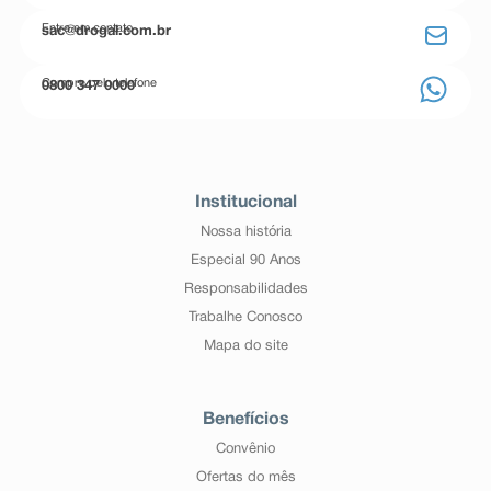
Entre em contato
sac@drogal.com.br
Compre pelo telefone
0800 347 0000
Institucional
Nossa história
Especial 90 Anos
Responsabilidades
Trabalhe Conosco
Mapa do site
Benefícios
Convênio
Ofertas do mês