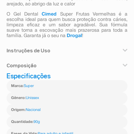
arejado, ao abrigo da luz e calor
O Gel Dental
Cimed
Super Frutas Vermelhas é a
escolha ideal para quem busca proteção contra cáries,
limpeza eficaz e um sabor agradável. Sua fórmula
suave torna a escovação mais prazerosa para toda a
família. Garanta já o seu na
Drogal
!
Instruções de Uso
Escove seus dentes após cada refeição, três vezes ao
Composição
dia ou segundo a recomendação do seu dentista.
Enxágue completamente após a escovação.
Especificações
Fluoreto de sódio (1450 ppm de fluor).
Marca
:
Super
Gênero
:
Unissex
Origem
:
Nacional
Quantidade
:
90g