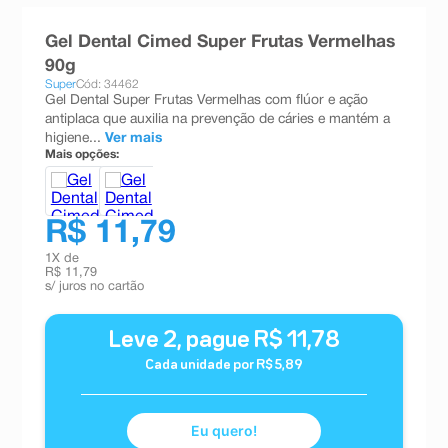
8
º
teste gravidez
Gel Dental Cimed Super Frutas Vermelhas
9
º
absorvente
90g
Super
Cód: 34462
10
º
shampoo
Gel Dental Super Frutas Vermelhas com flúor e ação
antiplaca que auxilia na prevenção de cáries e mantém a
higiene...
Ver mais
Mais opções:
R$ 11,79
1
X de
R$ 11,79
s/ juros no cartão
Leve
2
, pague
R$
11
,
78
Cada unidade por
R$
5
,
89
Eu quero!