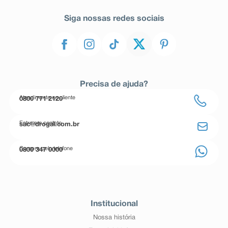
Siga nossas redes sociais
Precisa de ajuda?
Atendimento ao cliente
0800 771 2120
Entre em contato
sac@drogal.com.br
Compre pelo telefone
0800 347 0000
Institucional
Nossa história