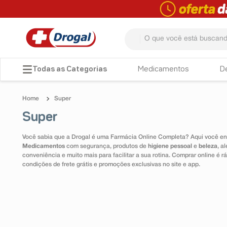
O que você está buscando? 
TERMOS MAIS BUSCADOS
Medicamentos
D
1
º
fralda
Super
2
º
dipirona
Super
3
º
lenço umedecido
Você sabia que a Drogal é uma Farmácia Online Completa? Aqui você enc
4
º
tadalafila
Medicamentos
com segurança, produtos de
higiene pessoal
e
beleza
, a
conveniência e muito mais para facilitar a sua rotina. Comprar online é
5
º
minoxidil
condições de frete grátis e promoções exclusivas no site e app.
6
º
desodorante
7
º
esmalte
8
º
teste gravidez