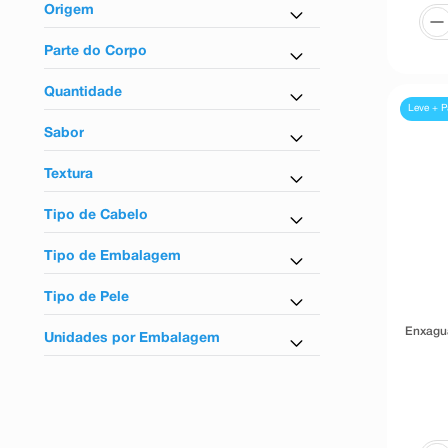
Masculino
Origem
Unissex
Nacional
Parte do Corpo
Para axilas
Quantidade
Para os pés
Leve + P
150ml
Sabor
200ml
Frutas tropicais
250ml
Textura
Frutas vermelhas
400ml
Líquida
Melão e Menta
500ml
Tipo de Cabelo
Em gel
90g
Para todos os tipos de cabelos
Em espuma
Tipo de Embalagem
Lata
Tipo de Pele
Enxagu
Para todos os tipos de pele
Unidades por Embalagem
1 Unidade