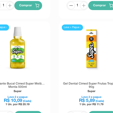
Comprar
Comprar
ague -
Leve + Pague -
ante Bucal Cimed Super Melão e
Gel Dental Cimed Super Frutas Trop
Menta 500ml
90g
Super
Super
Leve
2
e pague
Leve
2
e pague
R$
10
,
09
R$
5
,
89
(Cada)
(Cada)
1 Un. por R$
20.19
1 Un. por R$
11.79