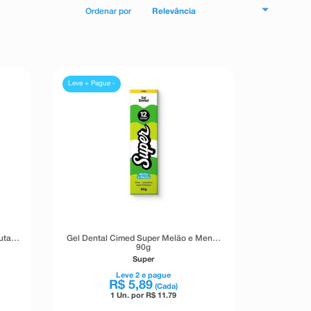
Relevância
Leve + Pague -
utas
Gel Dental Cimed Super Melão e Menta
90g
Super
Leve
2
e pague
R$
5
,
89
(Cada)
1 Un. por R$
11.79