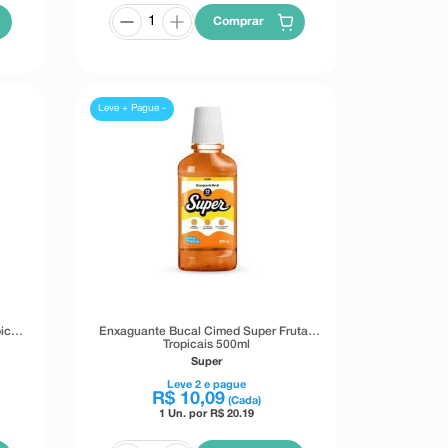
Comprar
Leve + Pague -
icais
Enxaguante Bucal Cimed Super Frutas
Tropicais 500ml
Super
Leve
2
e pague
R$
10
,
09
(Cada)
1 Un. por R$
20.19