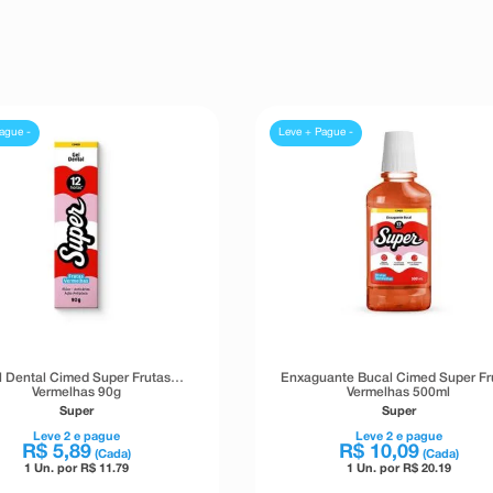
ague -
Leve + Pague -
l Dental Cimed Super Frutas
Enxaguante Bucal Cimed Super Fr
Vermelhas 90g
Vermelhas 500ml
Super
Super
Leve
2
e pague
Leve
2
e pague
R$
5
,
89
R$
10
,
09
(Cada)
(Cada)
1 Un. por R$
11.79
1 Un. por R$
20.19