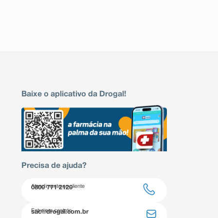
Baixe o aplicativo da Drogal!
Precisa de ajuda?
Atendimento ao cliente
0800 771 2120
Entre em contato
sac@drogal.com.br