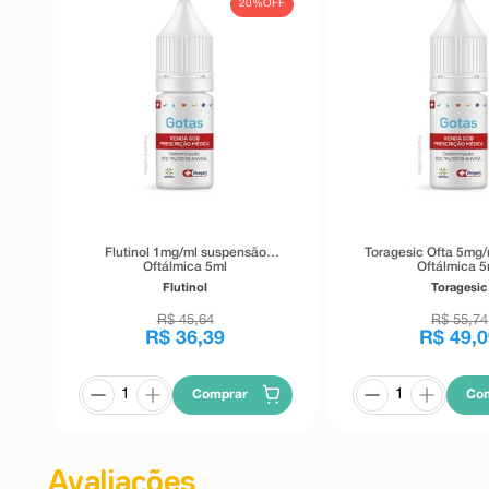
20%
OFF
Flutinol 1mg/ml suspensão
Toragesic Ofta 5mg/
Oftálmica 5ml
Oftálmica 5
Flutinol
Toragesic
R$
45
,
64
R$
55
,
74
R$
36
,
39
R$
49
,
0
Comprar
Co
Avaliações