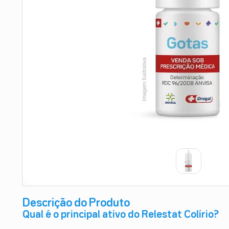
9
º
absorvente
10
º
shampoo
Descrição do Produto
Qual é o principal ativo do Relestat Colírio?