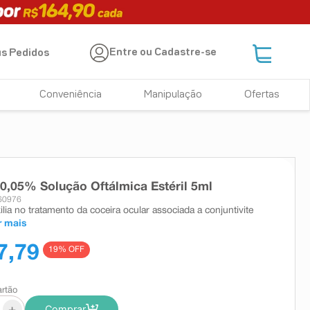
Entre ou Cadastre-se
s Pedidos
Conveniência
Manipulação
Ofertas
 0,05% Solução Oftálmica Estéril 5ml
60976
ilia no tratamento da coceira ocular associada a conjuntivite
r mais
7,79
19
% OFF
artão
+
Comprar