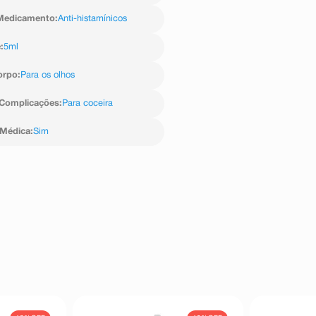
.
Medicamento
:
Anti-histamínicos
e
:
5ml
orpo
:
Para os olhos
Complicações
:
Para coceira
 Médica
:
Sim