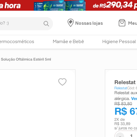
:)
Meu
Nossas lojas
ermocosméticos
Mamãe e Bebê
Higiene Pessoal
 Solução Oftálmica Estéril 5ml
Relestat
Relestat
Cód: 
Relestat aux
alérgica.
Ve
R$ 83,80
R$ 6
2
X de
R$ 33,89
s/ juros no c
-