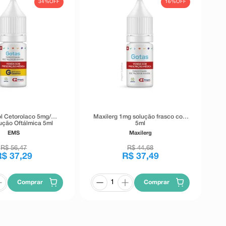
34%
OFF
16%
OFF
l Cetorolaco 5mg/ml
Maxilerg 1mg solução frasco com
ção Oftálmica 5ml
5ml
EMS
Maxilerg
R$
56
,
47
R$
44
,
68
R$
37
,
29
R$
37
,
49
Comprar
Comprar