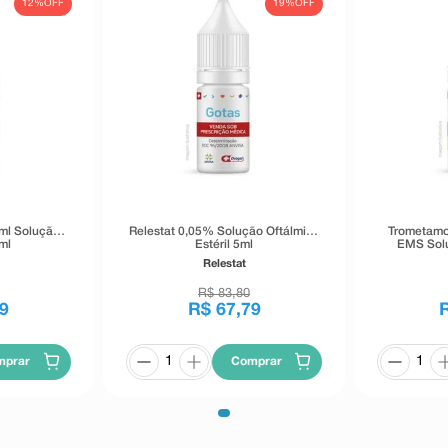
12%
OFF
19%
OFF
ml Solução
Relestat 0,05% Solução Oftálmica
Trometamo
ml
Estéril 5ml
EMS Solu
Relestat
R$
83
,
80
9
R$
67
,
79
mprar
Comprar