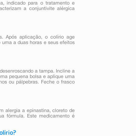
ina, indicado para o tratamento e
cterizam a conjuntivite alérgica
s. Após aplicação, o colírio age
 uma a duas horas e seus efeitos
desenroscando a tampa. Incline a
r uma pequena bolsa e aplique uma
hos ou pálpebras. Feche o frasco
 alergia a epinastina, cloreto de
ua fórmula. Este medicamento é
lírio?