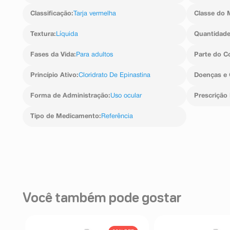
edema (inchaço) palpebral, alergia ocular e tópica (pele)
Classificação
:
Tarja vermelha
Classe do 
Textura
:
Líquida
Quantidad
Fases da Vida
:
Para adultos
Parte do C
Princípio Ativo
:
Cloridrato De Epinastina
Doenças e 
Forma de Administração
:
Uso ocular
Prescrição
Tipo de Medicamento
:
Referência
Você também pode gostar