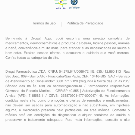
Termos de uso
Política de Privacidade
Bem-vindo à Drogal! Aqui, você encontra uma seleção completa de
medicamentos
,
dermocosméticos e produtos de beleza
,
higiene pessoal
,
mamãe
e bebê
,
conveniência
e muito mais, para atender suas necessidades de saúde e
bem-estar. Explore nossas ofertas e descubra o cuidado que você merece!
Confira todas as categorias do site.
Drogal Farmacêutica LTDA | CNPJ: 54.375.647/0066-72 | IE: 535.412.860.113 | Rua
São João, 909 - Bairro Alto - Piracicaba/São Paulo, CEP: 13416-585 | SAC – Serviço
de Atendimento ao Consumidor: 0800 771 2120 (Segunda à Sexta das 8h às 20h/
Sábado das 8h às 15h) ou
sac@drogal.com.br
/ Farmacêutica responsável:
Giovanna do Rosario Martins – CRF/SP 49.855 | Autorização de Funcionamento
Anvisa (AFE): 7.15583.1 / CEVS: 353870901-477-000047-1-5. As informações
contidas neste site, como promoções e ofertas de remédios e medicamentos,
não devem ser usadas para automedicação e não substituem, em hipótese
alguma, a medicação prescrita pelo profissional da área médica. Somente o
médico está em condições de diagnosticar qualquer problema de saúde e
prescrever o tratamento adequado. Para mais informações, consulte o site
Anvisa. As fotos contidas em nosso site são meramente ilustrativas. Promoções e
preços são válidos apenas para compras on-line, caso haja disponibilidade e
estão sujeitos a alterações no decorrer do dia. Todos os direitos reservados.