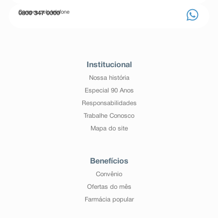
Compre pelo telefone
0800 347 0000
Institucional
Nossa história
Especial 90 Anos
Responsabilidades
Trabalhe Conosco
Mapa do site
Benefícios
Convênio
Ofertas do mês
Farmácia popular