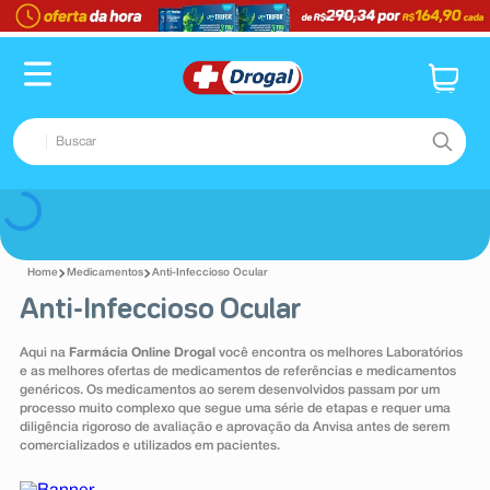
TERMOS MAIS BUSCADOS
1
º
fralda
2
º
pampers confort sec max
Buscar
3
º
dipirona
4
º
lenço umedecido
TERMOS MAIS BUSCADOS
Voltar
5
º
tadalafila
1
º
fralda
6
º
minoxidil
Medicamentos
Anti-Infeccioso Ocular
2
º
pampers confort sec max
Anti-Infeccioso Ocular
7
º
desodorante
3
º
dipirona
8
º
absorvente
Aqui na
Farmácia Online Drogal
você encontra os melhores Laboratórios
4
º
lenço umedecido
e as melhores ofertas de medicamentos de referências e medicamentos
9
º
teste gravidez
genéricos. Os medicamentos ao serem desenvolvidos passam por um
5
º
tadalafila
processo muito complexo que segue uma série de etapas e requer uma
10
º
esmalte
diligência rigoroso de avaliação e aprovação da Anvisa antes de serem
6
º
minoxidil
comercializados e utilizados em pacientes.
7
º
desodorante