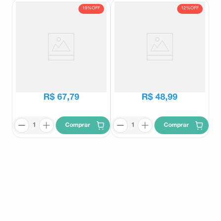
19%
OFF
12%
OFF
Relestat 0,05% Solução
Toragesic Ofta 5mg/ml Solução
Oftálmica Estéril 5ml
Oftálmica 5ml
Relestat
Toragesic
R$
83
,
80
R$
55
,
74
R$
67
,
79
R$
48
,
99
Comprar
Comprar