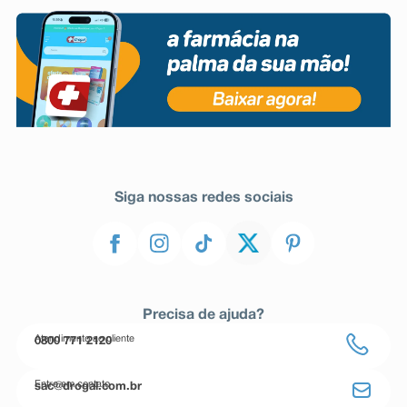
Siga nossas redes sociais
Precisa de ajuda?
Atendimento ao cliente
0800 771 2120
Entre em contato
sac@drogal.com.br