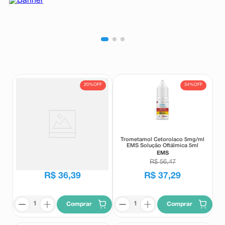
8
º
absorvente
9
º
teste gravidez
10
º
esmalte
20%
OFF
34%
OFF
Flutinol 1mg/ml suspensão
Trometamol Cetorolaco 5mg/ml
Oftálmica 5ml
EMS Solução Oftálmica 5ml
Flutinol
EMS
R$
45
,
64
R$
56
,
47
R$
36
,
39
R$
37
,
29
Comprar
Comprar