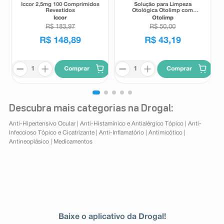
Iccor 2,5mg 100 Comprimidos
Solução para Limpeza
Revestidos
Otológica Otolimp com
Gotejador 2ml
Iccor
Otolimp
R$
183
,
97
R$
50
,
00
R$
148
,
89
R$
43
,
19
Comprar
Comprar
Descubra mais categorias na Drogal:
Anti-Hipertensivo Ocular
|
Anti-Histamínico e Antialérgico Tópico
|
Anti-
Infeccioso Tópico e Cicatrizante
|
Anti-Inflamatório
|
Antimicótico
|
Antineoplásico
|
Medicamentos
Baixe o aplicativo da Drogal!