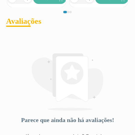
que possam se agravar e provocar sangramentos,
problemas no fígado, problemas graves nos rins,
aumento grave da pressão sanguínea, confusão, ver,
sentir ou ouvir coisas que não existem (alucinações).
Avaliações
Desconhecido (a frequência não pode ser estimada a
partir dos dados disponíveis): Amarelamento da pele e
dos olhos (icterícia), inflamação do pâncreas, batimento
cardíaco acelerado, ritmo cardíaco irregular (arritmia),
agitação, insuficiência hepática,sangramento dentro do
cérebro (hemorragia intracraniana), coágulo de sangue
nos vasos sanguíneos da perna que pode causar dor,
inchaço e/ou vermelhidão da panturrilha (trombose
venosa profunda), coágulo de sangue nos vasos
sanguíneos dos pulmões que pode causar falta de ar
repentina ou dor aguda ao respirar (embolia pulmonar).
Informe ao seu médico, cirurgião-dentista ou
farmacêutico o aparecimento de reações indesejáveis
pelo uso do medicamento.
Informe também à empresa através do seu serviço de
atendimento.
Parece que ainda não há avaliações!