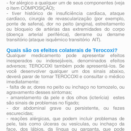
- for alérgico a qualquer um de seus componentes (veja
o item COMPOSIÇÃO);
- tiver histórico de insuficiência cardíaca, ataque
cardíaco, cirurgia de revascularização (por exemplo,
ponte de safena), dor no peito (angina), estreitamento
ou bloqueio de artérias das extremidades do corpo
(doença arterial periférica), derrame ou derrame
transitório (ataque isquêmico transitório  AIT).
Quais são os efeitos colaterais de Terocoxi?
Qualquer medicamento pode apresentar efeitos
inesperados ou indesejáveis, denominados efeitos
adversos; TEROCOXI também pode apresentá-los. Se
você desenvolver qualquer um dos sinais abaixo,
deverá parar de tomar TEROCOXI e consultar o médico
imediatamente:
- falta de ar, dores no peito ou inchaço no tornozelo, ou
agravamento desses sintomas;
- amarelamento da pele e dos olhos (icterícia)  estes
são sinais de problemas no fígado;
- dor abdominal grave ou persistente, ou fezes
escurecidas;
- reações alérgicas, que podem incluir problemas de
pele, tais como úlceras ou vesículas, ou inchaço da
face, dos lábios, da língua ou garganta, que pode