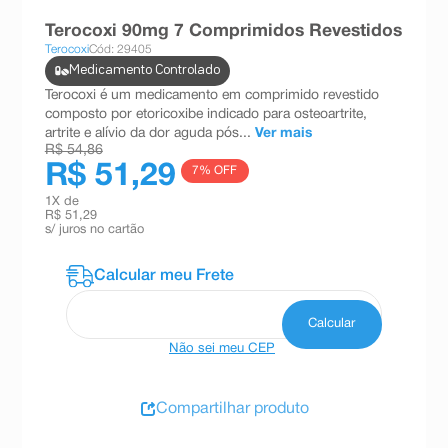
8
º
teste gravidez
Terocoxi 90mg 7 Comprimidos Revestidos
Terocoxi
Cód: 29405
9
º
absorvente
Medicamento Controlado
10
º
shampoo
Terocoxi é um medicamento em comprimido revestido
composto por etoricoxibe indicado para osteoartrite,
artrite e alívio da dor aguda pós...
Ver mais
R$ 54,86
R$ 51,29
7
% OFF
1
X de
R$ 51,29
s/ juros no cartão
Não sei meu CEP
Compartilhar produto