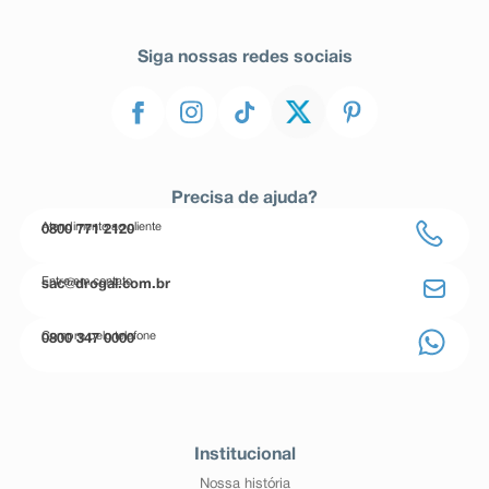
Siga nossas redes sociais
Precisa de ajuda?
Atendimento ao cliente
0800 771 2120
Entre em contato
sac@drogal.com.br
Compre pelo telefone
0800 347 0000
Institucional
Nossa história