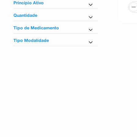
Sim
Princípio Ativo
Etoricoxibe
Quantidade
14 Comprimidos
Tipo de Medicamento
7 Comprimidos
Similar
Tipo Modalidade
Controlados