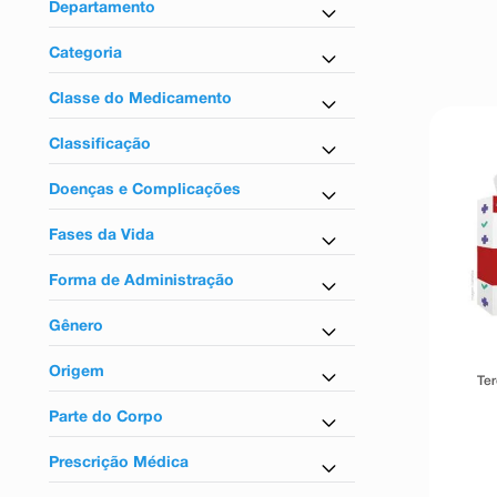
9
º
absorvente
Departamento
10
º
shampoo
Controlados
Categoria
Anti-Inflamatório
Classe do Medicamento
Anti-inflamatórios
Classificação
Tarja vermelha
Doenças e Complicações
Para inflamação
Fases da Vida
Para artrite
Para adultos
Forma de Administração
Uso oral
Gênero
Unissex
Origem
Te
Nacional
Parte do Corpo
Para articulação
Prescrição Médica
Para o sistema nervoso