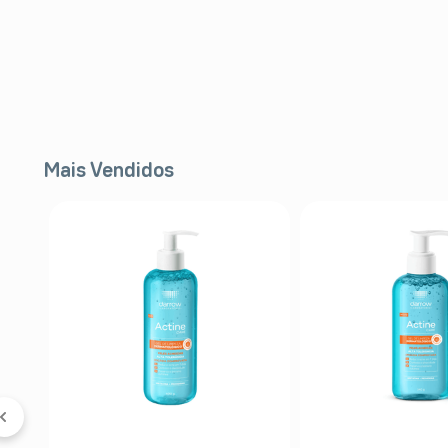
Mais Vendidos
FF
l
er