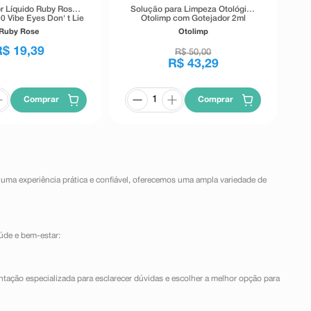
r Líquido Ruby Rose
Solução para Limpeza Otológica
0 Vibe Eyes Don' t Lie
Otolimp com Gotejador 2ml
Preto 5,5g
Ruby Rose
Otolimp
R$
19
,
39
R$
50
,
00
R$
43
,
29
Comprar
Comprar
 uma experiência prática e confiável, oferecemos uma ampla variedade de
úde e bem-estar:
ntação especializada para esclarecer dúvidas e escolher a melhor opção para