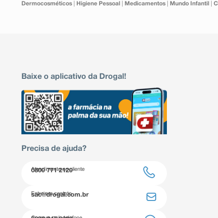
Dermocosméticos
|
Higiene Pessoal
|
Medicamentos
|
Mundo Infantil
|
C
Baixe o aplicativo da Drogal!
Precisa de ajuda?
Atendimento ao cliente
0800 771 2120
Entre em contato
sac@drogal.com.br
Compre pelo telefone