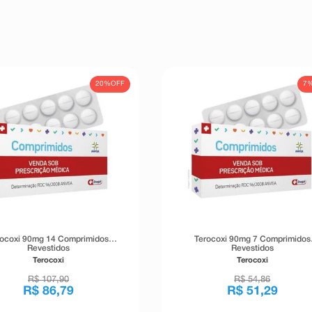
20%
OFF
7
rocoxi 90mg 14 Comprimidos
Terocoxi 90mg 7 Comprimidos
Revestidos
Revestidos
Terocoxi
Terocoxi
R$
107
,
90
R$
54
,
86
R$
86
,
79
R$
51
,
29