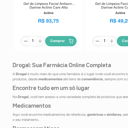
Gel de Limpeza Facial Antiacne
Gel de Limpeza Faci
Darrow Actine Care Alta
Darrow Actine Ca
Tolerância 400g
Tolerância 1
Actine
Actine
R$
93
,
75
R$
49
,
2
Comprar
Co
Drogal: Sua Farmácia Online Completa
A
Drogal
é muito mais do que uma farmácia: é o lugar onde você encontra t
produtos, desde
medicamentos
até itens de
conveniência
, sempre com a 
Encontre tudo em um só lugar
Na
Drogal
, você tem acesso a uma variedade completa de produtos que aten
Medicamentos
Aqui você encontra medicamentos de referência,
genéricos
e
similares
, se
o seu tratamento.