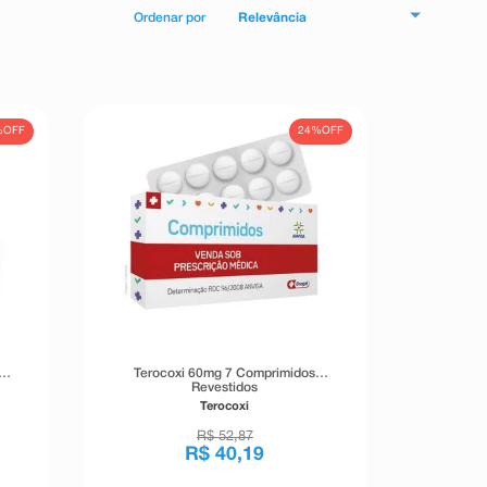
Relevância
%
OFF
24%
OFF
Terocoxi 60mg 7 Comprimidos
Revestidos
Terocoxi
R$
52
,
87
R$
40
,
19