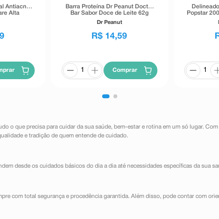
al Antiacne
Barra Proteína Dr Peanut Doctor
Delineado
re Alta
Bar Sabor Doce de Leite 62g
Popstar 200
40g
Dr Peanut
9
R$
14
,
59
mprar
Comprar
udo o que precisa para cuidar da sua saúde, bem-estar e rotina em um só lugar. Com
qualidade e tradição de quem entende de cuidado.
dem desde os cuidados básicos do dia a dia até necessidades específicas da sua sa
mpre com total segurança e procedência garantida. Além disso, pode contar com orie