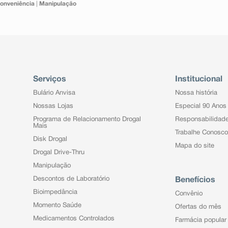
onveniência
|
Manipulação
Serviços
Institucional
Bulário Anvisa
Nossa história
Nossas Lojas
Especial 90 Anos
Programa de Relacionamento Drogal
Responsabilidad
Mais
Trabalhe Conosco
Disk Drogal
Mapa do site
Drogal Drive-Thru
Manipulação
Descontos de Laboratório
Benefícios
Bioimpedância
Convênio
Momento Saúde
Ofertas do mês
Medicamentos Controlados
Farmácia popular