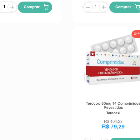
Comprar
Comprar
24
Terocoxi 60mg 14 Comprimido
Revestidos
Terocoxi
R$
104
,
23
R$
79
,
29