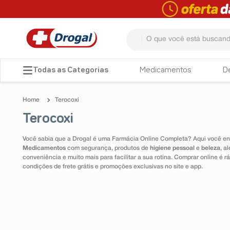
O que você está buscando? 
TERMOS MAIS BUSCADOS
Medicamentos
D
1
º
fralda
Terocoxi
2
º
dipirona
Terocoxi
3
º
lenço umedecido
Você sabia que a Drogal é uma Farmácia Online Completa? Aqui você enc
4
º
tadalafila
Medicamentos
com segurança, produtos de
higiene pessoal
e
beleza
, a
conveniência e muito mais para facilitar a sua rotina. Comprar online é
5
º
minoxidil
condições de frete grátis e promoções exclusivas no site e app.
6
º
desodorante
7
º
esmalte
8
º
teste gravidez