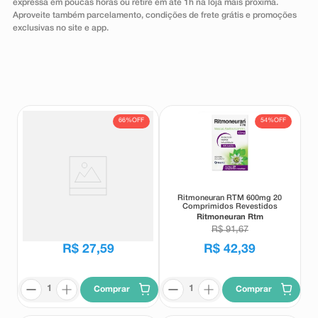
expressa em poucas horas ou retire em até 1h na loja mais próxima.
8
º
absorvente
Aproveite também parcelamento, condições de frete grátis e promoções
exclusivas no site e app.
9
º
teste gravidez
10
º
esmalte
66%
OFF
54%
OFF
Ritmoneuran RTM 20 Cápsulas
Ritmoneuran RTM 600mg 20
Comprimidos Revestidos
Ritmoneuran Rtm
Ritmoneuran Rtm
R$
80
,
70
R$
91
,
67
R$
27
,
59
R$
42
,
39
Comprar
Comprar