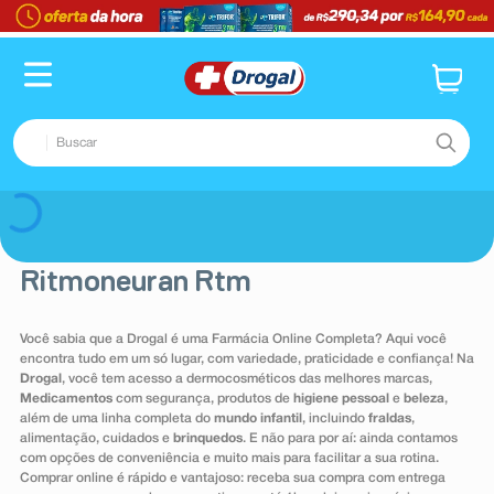
TERMOS MAIS BUSCADOS
1
º
fralda
2
º
pampers confort sec max
Buscar
3
º
dipirona
4
º
lenço umedecido
TERMOS MAIS BUSCADOS
Voltar
5
º
tadalafila
1
º
fralda
6
º
minoxidil
Ritmoneuran Rtm
2
º
pampers confort sec max
7
º
desodorante
3
º
dipirona
Você sabia que a Drogal é uma Farmácia Online Completa? Aqui você
8
º
absorvente
encontra tudo em um só lugar, com variedade, praticidade e confiança! Na
4
º
lenço umedecido
Drogal
, você tem acesso a dermocosméticos das melhores marcas,
9
º
teste gravidez
5
º
tadalafila
Medicamentos
com segurança, produtos de
higiene pessoal
e
beleza
,
além de uma linha completa do
mundo infantil
, incluindo
fraldas
,
10
º
esmalte
6
º
minoxidil
alimentação, cuidados e
brinquedos
. E não para por aí: ainda contamos
com opções de conveniência e muito mais para facilitar a sua rotina.
7
º
desodorante
Comprar online é rápido e vantajoso: receba sua compra com entrega