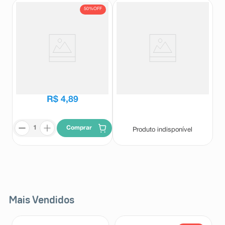
50%
OFF
Ritmoneuran RTM 35mg/ml
Ritmoneuran RTM 35mg/ml
Flaconete 10ml
Solução Oral 100ml
Ritmoneuran Rtm
Ritmoneuran Rtm
R$
9
,
78
R$
4
,
89
Comprar
Produto indisponível
Mais Vendidos