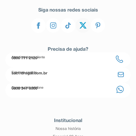
Siga nossas redes sociais
Precisa de ajuda?
Atendimento ao cliente
0800 771 2120
Entre em contato
sac@drogal.com.br
Compre pelo telefone
0800 347 0000
Institucional
Nossa história