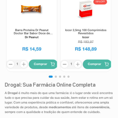
19%
OFF
Barra Proteína Dr Peanut
Iccor 2,5mg 100 Comprimidos
Doctor Bar Sabor Doce de
Revestidos
Leite 62g
Dr Peanut
Iccor
R$
183
,
97
R$
14
,
59
R$
148
,
89
Comprar
Comprar
Drogal: Sua Farmácia Online Completa
A
Drogal
é muito mais do que uma farmácia: é o lugar onde você encontra
tudo o que precisa para cuidar da sua saúde, bem-estar e rotina em um só
lugar. Com uma experiência prática e confiável, oferecemos uma ampla
variedade de produtos, desde
medicamentos
até itens de
conveniência
,
sempre com a qualidade e tradição de quem entende de cuidado.