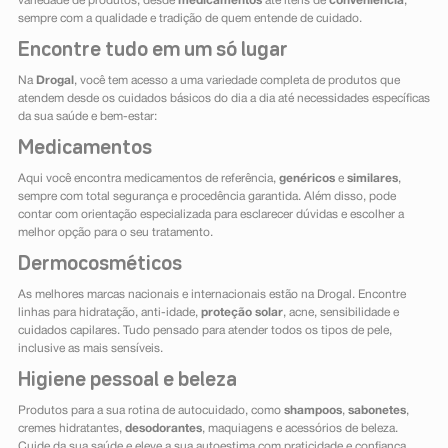
variedade de produtos, desde
medicamentos
até itens de
conveniência
,
sempre com a qualidade e tradição de quem entende de cuidado.
Encontre tudo em um só lugar
Na
Drogal
, você tem acesso a uma variedade completa de produtos que
atendem desde os cuidados básicos do dia a dia até necessidades específicas
da sua saúde e bem-estar:
Medicamentos
Aqui você encontra medicamentos de referência,
genéricos
e
similares
,
sempre com total segurança e procedência garantida. Além disso, pode
contar com orientação especializada para esclarecer dúvidas e escolher a
melhor opção para o seu tratamento.
Dermocosméticos
As melhores marcas nacionais e internacionais estão na Drogal. Encontre
linhas para hidratação, anti-idade,
proteção solar
, acne, sensibilidade e
cuidados capilares. Tudo pensado para atender todos os tipos de pele,
inclusive as mais sensíveis.
Higiene pessoal e beleza
Produtos para a sua rotina de autocuidado, como
shampoos
,
sabonetes
,
cremes hidratantes,
desodorantes
, maquiagens e acessórios de beleza.
Cuide da sua saúde e eleve a sua autoestima com praticidade e confiança.