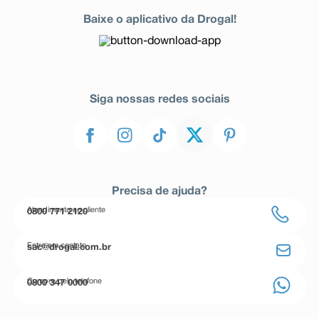
Baixe o aplicativo da Drogal!
Siga nossas redes sociais
Precisa de ajuda?
Atendimento ao cliente
0800 771 2120
Entre em contato
sac@drogal.com.br
Compre pelo telefone
0800 347 0000