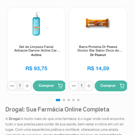
Gel de Limpeza Facial
Barra Proteína Dr Peanut
Antiacne Darrow Actine Care
Doctor Bar Sabor Doce de
Alta Tolerância 400g
Leite 62g
Actine
Dr Peanut
R$
93
,
75
R$
14
,
59
Comprar
Comprar
Drogal: Sua Farmácia Online Completa
A
Drogal
é muito mais do que uma farmácia: é o lugar onde você encontra
tudo o que precisa para cuidar da sua saúde, bem-estar e rotina em um só
lugar. Com uma experiência prática e confiável, oferecemos uma ampla