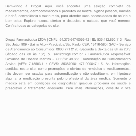
Bem-vindo à Drogal! Aqui, você encontra uma seleção completa de
medicamentos
,
dermocosméticos e produtos de beleza
,
higiene pessoal
,
mamãe
e bebê
,
conveniência
e muito mais, para atender suas necessidades de saúde e
bem-estar. Explore nossas ofertas e descubra o cuidado que você merece!
Confira todas as categorias do site.
Drogal Farmacêutica LTDA | CNPJ: 54.375.647/0066-72 | IE: 535.412.860.113 | Rua
São João, 909 - Bairro Alto - Piracicaba/São Paulo, CEP: 13416-585 | SAC – Serviço
de Atendimento ao Consumidor: 0800 771 2120 (Segunda à Sexta das 8h às 20h/
Sábado das 8h às 15h) ou
sac@drogal.com.br
/ Farmacêutica responsável:
Giovanna do Rosario Martins – CRF/SP 49.855 | Autorização de Funcionamento
Anvisa (AFE): 7.15583.1 / CEVS: 353870901-477-000047-1-5. As informações
contidas neste site, como promoções e ofertas de remédios e medicamentos,
não devem ser usadas para automedicação e não substituem, em hipótese
alguma, a medicação prescrita pelo profissional da área médica. Somente o
médico está em condições de diagnosticar qualquer problema de saúde e
prescrever o tratamento adequado. Para mais informações, consulte o site
Anvisa. As fotos contidas em nosso site são meramente ilustrativas. Promoções e
preços são válidos apenas para compras on-line, caso haja disponibilidade e
estão sujeitos a alterações no decorrer do dia. Todos os direitos reservados.
Powered by