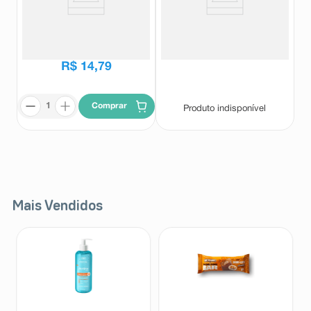
Benatux Mel e Limão 12
Benatux Xarope Sabor Menta
Pastilhas
Frasco 120ml + Copo Medidor
Benatux
Benatux
R$
24
,
00
R$
14
,
79
Comprar
Produto indisponível
Mais Vendidos