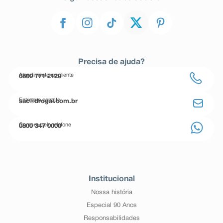
Precisa de ajuda?
Atendimento ao cliente
0800 771 2120
Entre em contato
sac@drogal.com.br
Compre pelo telefone
0800 347 0000
Institucional
Nossa história
Especial 90 Anos
Responsabilidades