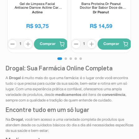
Gel de Limpeza Facial
Barra Proteína Dr Peanut
Antiacne Darrow Actine Care
Doctor Bar Sabor Doce de
Alta Tolerância 400g
Leite 62g
Actine
Dr Peanut
R$
93
,
75
R$
14
,
59
Comprar
Comprar
Drogal: Sua Farmácia Online Completa
A
Drogal
é muito mais do que uma farmácia: é o lugar onde você encontra
tudo o que precisa para cuidar da sua saúde, bem-estar e rotina em um só
lugar. Com uma experiência prática e confiável, oferecemos uma ampla
variedade de produtos, desde
medicamentos
até itens de
conveniência
,
sempre com a qualidade e tradição de quem entende de cuidado.
Encontre tudo em um só lugar
Na
Drogal
, você tem acesso a uma variedade completa de produtos que
atendem desde os cuidados básicos do dia a dia até necessidades específicas
da sua saúde e bem-estar: