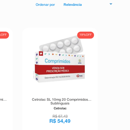
Relevância
%
OFF
19%
OFF
lmica
Cetrolac SL 10mg 20 Comprimidos
Sublinguais
Cetrolac
R$
67
,
43
R$
54
,
49