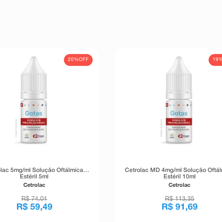
20%
OFF
19
olac 5mg/ml Solução Oftálmica
Cetrolac MD 4mg/ml Solução Oftá
Estéril 5ml
Estéril 10ml
Cetrolac
Cetrolac
R$
74
,
01
R$
113
,
35
R$
59
,
49
R$
91
,
69