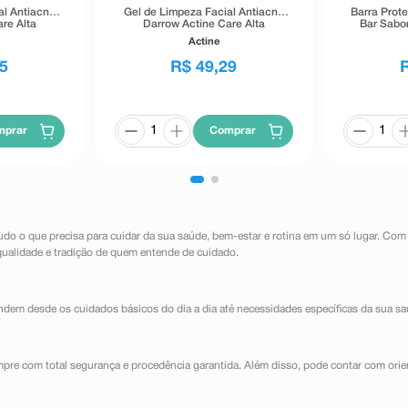
al Antiacne
Gel de Limpeza Facial Antiacne
Barra Prot
re Alta
Darrow Actine Care Alta
Bar Sabo
00g
Tolerância 140g
Actine
5
R$
49
,
29
mprar
Comprar
udo o que precisa para cuidar da sua saúde, bem-estar e rotina em um só lugar. Com
qualidade e tradição de quem entende de cuidado.
dem desde os cuidados básicos do dia a dia até necessidades específicas da sua sa
mpre com total segurança e procedência garantida. Além disso, pode contar com orie