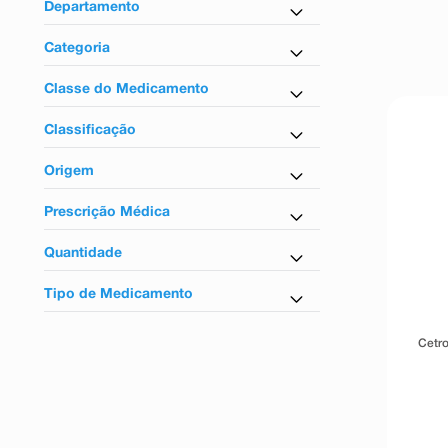
9
º
absorvente
Departamento
10
º
shampoo
Medicamentos
Categoria
Anti-Inflamatório
Classe do Medicamento
Anti-inflamatórios
Classificação
Tarja vermelha
Origem
Nacional
Prescrição Médica
Não
Quantidade
10 Comprimidos
Tipo de Medicamento
10ml
Similar
20 Comprimidos
Cetr
Similar Equivalente
5ml