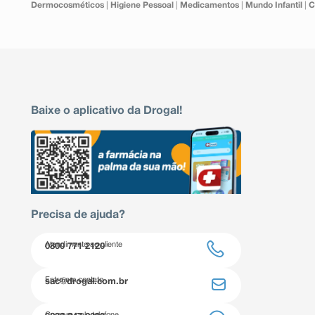
Dermocosméticos
|
Higiene Pessoal
|
Medicamentos
|
Mundo Infantil
|
C
Baixe o aplicativo da Drogal!
Precisa de ajuda?
Atendimento ao cliente
0800 771 2120
Entre em contato
sac@drogal.com.br
Compre pelo telefone