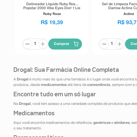
Delineador Líquido Ruby Rose
Gel de Limpeza Faci
Popstar 2000 Vibe Eyes Don' t Lie
Darrow Actine Ca
Preto 5,5g
Tolerância 4
Ruby Rose
Actine
R$
19
,
39
R$
93
,
7
Comprar
Co
Drogal: Sua Farmácia Online Completa
A
Drogal
é muito mais do que uma farmácia: é o lugar onde você encontra t
produtos, desde
medicamentos
até itens de
conveniência
, sempre com a 
Encontre tudo em um só lugar
Na
Drogal
, você tem acesso a uma variedade completa de produtos que aten
Medicamentos
Aqui você encontra medicamentos de referência,
genéricos
e
similares
, se
o seu tratamento.