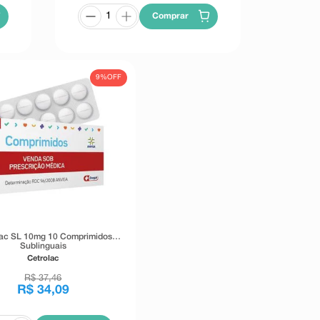
Comprar
9%
OFF
lac SL 10mg 10 Comprimidos
Sublinguais
Cetrolac
R$
37
,
46
R$
34
,
09