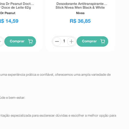
eína Dr Peanut Doctor
Desodorante Antitranspirante
r Doce de Leite 62g
Stick Nivea Men Black & White
Invisible 72h 54g
Dr Peanut
Nivea
R$
14
,
59
R$
36
,
85
Comprar
Comprar
 uma experiência prática e confiável, oferecemos uma ampla variedade de
úde e bem-estar:
ntação especializada para esclarecer dúvidas e escolher a melhor opção para