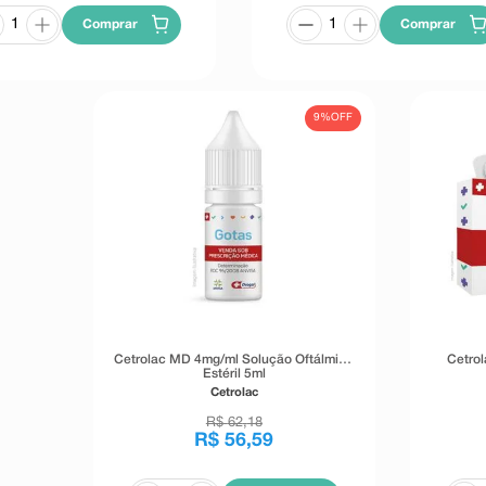
Comprar
Comprar
9%
OFF
Cetrolac MD 4mg/ml Solução Oftálmica
Cetro
Estéril 5ml
Cetrolac
R$
62
,
18
R$
56
,
59