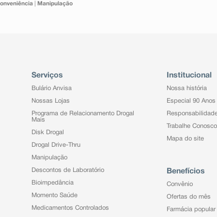
onveniência
|
Manipulação
Serviços
Institucional
Bulário Anvisa
Nossa história
Nossas Lojas
Especial 90 Anos
Programa de Relacionamento Drogal
Responsabilidad
Mais
Trabalhe Conosco
Disk Drogal
Mapa do site
Drogal Drive-Thru
Manipulação
Descontos de Laboratório
Benefícios
Bioimpedância
Convênio
Momento Saúde
Ofertas do mês
Medicamentos Controlados
Farmácia popular