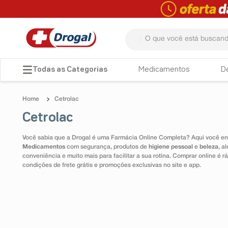
O que você está buscando? 
TERMOS MAIS BUSCADOS
Medicamentos
D
1
º
fralda
Cetrolac
2
º
dipirona
Cetrolac
3
º
lenço umedecido
Você sabia que a Drogal é uma Farmácia Online Completa? Aqui você enc
4
º
tadalafila
Medicamentos
com segurança, produtos de
higiene pessoal
e
beleza
, a
conveniência e muito mais para facilitar a sua rotina. Comprar online é
5
º
minoxidil
condições de frete grátis e promoções exclusivas no site e app.
6
º
desodorante
7
º
esmalte
8
º
teste gravidez