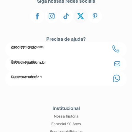
Siga nossas redes sociais
Precisa de ajuda?
Atendimento ao cliente
0800 771 2120
Entre em contato
sac@drogal.com.br
Compre pelo telefone
0800 347 0000
Institucional
Nossa história
Especial 90 Anos