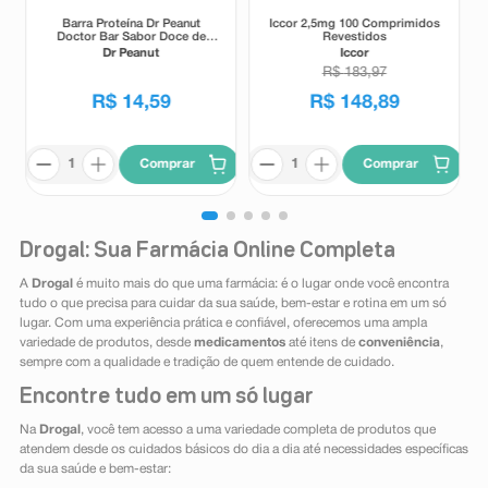
Barra Proteína Dr Peanut
Iccor 2,5mg 100 Comprimidos
Doctor Bar Sabor Doce de
Revestidos
Leite 62g
Dr Peanut
Iccor
R$
183
,
97
R$
14
,
59
R$
148
,
89
Comprar
Comprar
Drogal: Sua Farmácia Online Completa
A
Drogal
é muito mais do que uma farmácia: é o lugar onde você encontra
tudo o que precisa para cuidar da sua saúde, bem-estar e rotina em um só
lugar. Com uma experiência prática e confiável, oferecemos uma ampla
variedade de produtos, desde
medicamentos
até itens de
conveniência
,
sempre com a qualidade e tradição de quem entende de cuidado.
Encontre tudo em um só lugar
Na
Drogal
, você tem acesso a uma variedade completa de produtos que
atendem desde os cuidados básicos do dia a dia até necessidades específicas
da sua saúde e bem-estar: