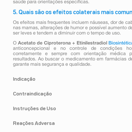
saúde para orientações específicas.
5. Quais são os efeitos colaterais mais comu
Os efeitos mais frequentes incluem náuseas, dor de cab
nas mamas, alterações de humor e possível aumento 
ser leves e tendem a diminuir com o tempo de uso.
O
Acetato de Ciproterona + Etinilestradiol
Biosintétic
anticoncepcional e no controle de condições hor
corretamente e sempre com orientação médica p
resultados. Ao buscar o medicamento em farmácias d
garante mais segurança e qualidade.
Indicação
O acetato de ciproterona + etinilestradiol é util
Contraindicação
relacionadas aos hormônios andrógenos na mulher, tai
formas pronunciadas e naquelas acompanhadas de seb
O acetato de ciproterona + etinilestradiol não dev
de nódulos (acne papulopustulosa, acne nodulocíst
Instruções de Uso
condições descritasa seguir. Caso você apresente 
(excesso de pelos) e síndrome de ovários policísticos (S
informe ao seu médico antes de iniciar o uso do acetato d
Para o tratamento da acne, o acetato de ciproterona 
Quando usado corretamente, o índice de falha é de
- histórico atual ou anterior de coágulo em uma vei
quando terapia tópica ou tratamentos com anti
Reações Adversa
gestaçãoa cada 100 mulheres por ano de uso). O índi
(embolia pulmonar) ou outras partes do corpo;
considerados adequados.
há esquecimento de tomada dos comprimidos revesti
- histórico atual ou anterior de ataque cardíaco ou de
Embora o medicamento acetato de ciproterona + etin