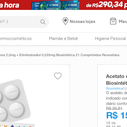
:)
Meu
Nossas lojas
ermocosméticos
Mamãe e Bebê
Higiene Pessoal
ona 2,0mg + Etinilestradiol 0,035mg Biosintética 21 Comprimidos Revestidos
Acetato 
Biosinté
Biosintética
Có
O acetato d
indicado co
diário conf
R$ 26,81
R$ 1
1
X de