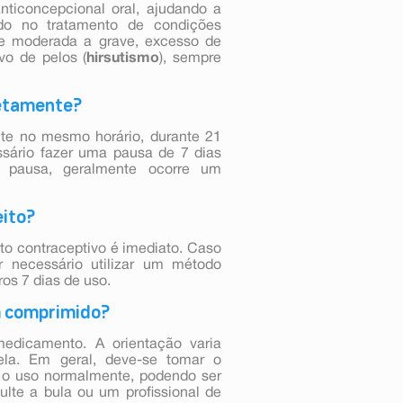
ticoncepcional oral, ajudando a
ado no tratamento de condições
e moderada a grave, excesso de
vo de pelos (
hirsutismo
), sempre
retamente?
nte no mesmo horário, durante 21
ssário fazer uma pausa de 7 dias
a pausa, geralmente ocorre um
eito?
to contraceptivo é imediato. Caso
 necessário utilizar um método
ros 7 dias de uso.
m comprimido?
edicamento. A orientação varia
la. Em geral, deve-se tomar o
 o uso normalmente, podendo ser
ulte a bula ou um profissional de