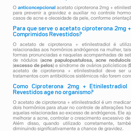
O
anticoncepcional
acetato ciproterona 2mg + etiniles
para prevenir a gravidez e auxiliar no controle ho
casos de acne e oleosidade da pele, conforme orientaç
Para que serve o acetato ciproterona 2mg +
Comprimidos Revestidos?
O acetato de ciproterona + etinilestradiol é util
relacionadas aos hormônios andrógenos na mulher, tai
formas pronunciadas e naquelas acompanhadas de seb
de nódulos (
acne papulopustulosa, acne nodulocís
(
excesso de pelos
) e síndrome de ovários policísticos (
acetato de ciproterona + etinilestradiol deve ser
tratamentos com antibióticos sistêmicos não forem co
Como Ciproterona 2mg + Etinilestradio
Revestidos age no organismo?
O acetato de ciproterona + etinilestradiol é um medi
dois hormônios para atuar no controle de alterações h
aquelas relacionadas ao excesso de andrógenos. Ele aju
melhorar a acne, controlar o crescimento excessivo de 
Além disso, quando utilizado corretamente, tamb
diminuindo significativamente a chance de gravidez.