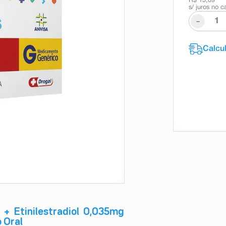
R$ 15,89
s/ juros no c
-
+ Etinilestradiol 0,035mg
 Oral