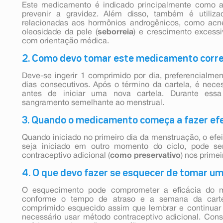
Este medicamento é indicado principalmente como an
prevenir a gravidez. Além disso, também é utiliz
relacionadas aos hormônios androgênicos, como acn
oleosidade da pele (
seborreia
) e crescimento excessi
com orientação médica.
2. Como devo tomar este medicamento cor
Deve-se ingerir 1 comprimido por dia, preferencialme
dias consecutivos. Após o término da cartela, é nece
antes de iniciar uma nova cartela. Durante ess
sangramento semelhante ao menstrual.
3. Quando o medicamento começa a fazer ef
Quando iniciado no primeiro dia da menstruação, o efei
seja iniciado em outro momento do ciclo, pode ser
contraceptivo adicional (
como preservativo
) nos primei
4. O que devo fazer se esquecer de tomar u
O esquecimento pode comprometer a eficácia do m
conforme o tempo de atraso e a semana da carte
comprimido esquecido assim que lembrar e continuar
necessário usar método contraceptivo adicional. Cons