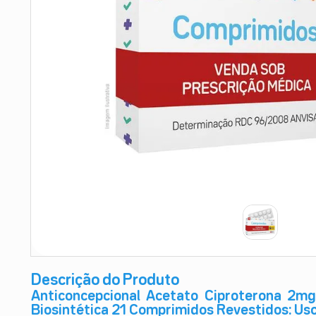
9
º
absorvente
10
º
shampoo
Descrição do Produto
Anticoncepcional Acetato Ciproterona 2mg 
Biosintética 21 Comprimidos Revestidos: Uso