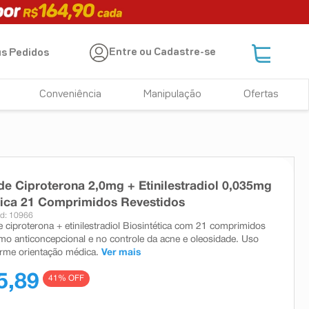
Entre ou Cadastre-se
s Pedidos
Conveniência
Manipulação
Ofertas
de Ciproterona 2,0mg + Etinilestradiol 0,035mg
tica 21 Comprimidos Revestidos
d: 10966
e ciproterona + etinilestradiol Biosintética com 21 comprimidos
mo anticoncepcional e no controle da acne e oleosidade. Uso
orme orientação médica.
Ver mais
5,89
41
% OFF