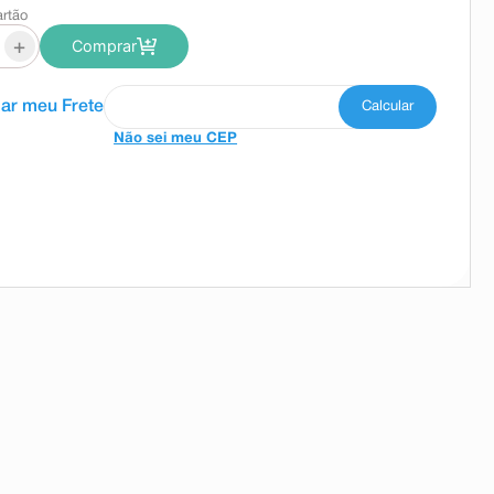
artão
+
Comprar
Não sei meu CEP