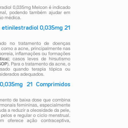
tradiol 0,035mg Melcon é indicado
rmonal, podendo também ajudar em
ão médica.
 etinilestradiol 0,035mg 21
izado no tratamento de doenças
s como a acne, principalmente nas
orreia, inflamações ou formações
tica
); casos leves de hirsutismo
SOP
). Para o tratamento da acne, o
 usado quando terapia tópica ou
nsiderados adequados.
l 0,035mg 21 Comprimidos
camento de baixa dose que combina
ormonais femininas, especialmente
da a reduzir a oleosidade da pele,
pelos e regular o ciclo menstrual.
ém oferece ação contraceptiva,