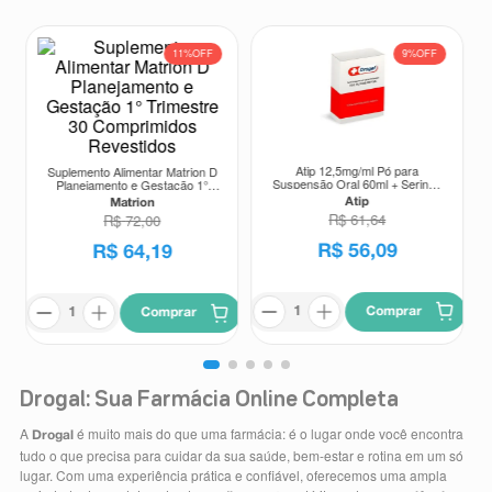
11%
OFF
9%
OFF
Atip 12,5mg/ml Pó para
Suplemento Alimentar Matrion D
Suspensão Oral 60ml + Seringa
Planejamento e Gestação 1°
Dosadora
Trimestre 30 Comprimidos
Atip
Matrion
Revestidos
R$
61
,
64
R$
72
,
00
R$
56
,
09
R$
64
,
19
Comprar
Comprar
Drogal: Sua Farmácia Online Completa
A
é muito mais do que uma farmácia: é o lugar onde você encontra
Drogal
tudo o que precisa para cuidar da sua saúde, bem-estar e rotina em um só
lugar. Com uma experiência prática e confiável, oferecemos uma ampla