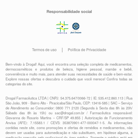
Responsabilidade social
Termos de uso
Política de Privacidade
Bem-vindo à Drogal! Aqui, você encontra uma seleção completa de
medicamentos
,
dermocosméticos e produtos de beleza
,
higiene pessoal
,
mamãe e bebê
,
conveniência
e muito mais, para atender suas necessidades de saúde e bem-estar.
Explore nossas ofertas e descubra o cuidado que você merece!
Confira todas as
categorias do site.
Drogal Farmacêutica LTDA | CNPJ: 54.375.647/0066-72 | IE: 535.412.860.113 | Rua
São João, 909 - Bairro Alto - Piracicaba/São Paulo, CEP: 13416-585 | SAC – Serviço
de Atendimento ao Consumidor: 0800 771 2120 (Segunda à Sexta das 8h às 20h/
Sábado das 8h às 15h) ou
sac@drogal.com.br
/ Farmacêutica responsável:
Giovanna do Rosario Martins – CRF/SP 49.855 | Autorização de Funcionamento
Anvisa (AFE): 7.15583.1 / CEVS: 353870901-477-000047-1-5. As informações
contidas neste site, como promoções e ofertas de remédios e medicamentos, não
devem ser usadas para automedicação e não substituem, em hipótese alguma, a
medicação prescrita pelo profissional da área médica. Somente o médico está em