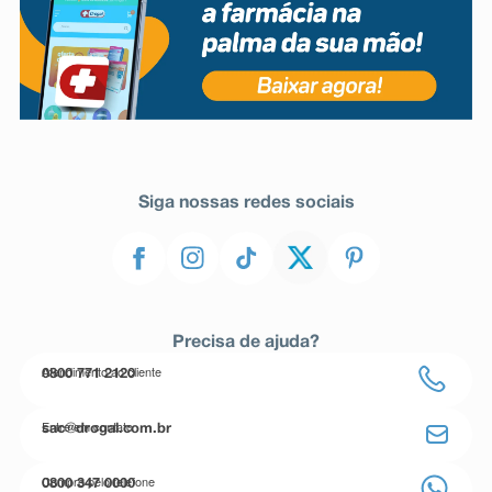
Siga nossas redes sociais
Precisa de ajuda?
Atendimento ao cliente
0800 771 2120
Entre em contato
sac@drogal.com.br
Compre pelo telefone
0800 347 0000