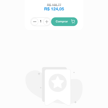
R$
168
,
77
R$
124
,
05
Comprar