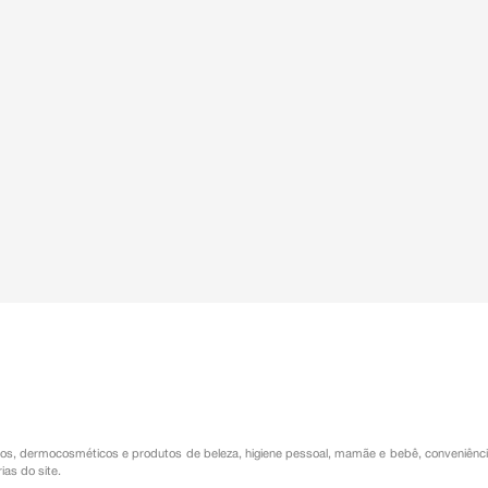
os
,
dermocosméticos e produtos de beleza
,
higiene pessoal
,
mamãe e bebê
,
conveniênc
ias do site.