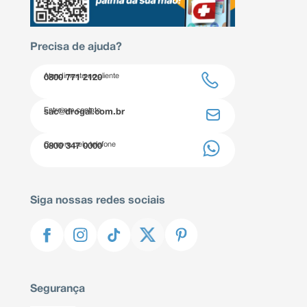
Precisa de ajuda?
Atendimento ao cliente
0800 771 2120
Entre em contato
sac@drogal.com.br
Compre pelo telefone
0800 347 0000
Siga nossas redes sociais
Segurança