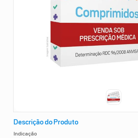
9
º
esmalte
10
º
absorvente
Descrição do Produto
Indicação