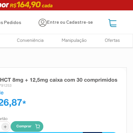
Entre ou Cadastre-se
s Pedidos
Conveniência
Manipulação
Ofertas
 HCT 8mg + 12,5mg caixa com 30 comprimidos
 791253
de
26,87
*
artão
+
Comprar