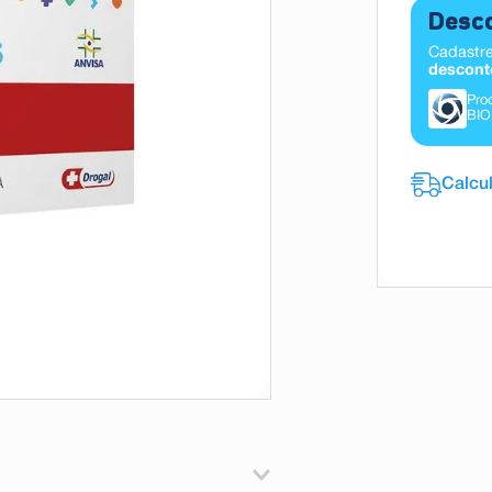
Desco
Cadastre
descont
Pro
BIO