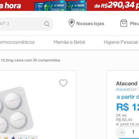
:)
Meu
Nossas lojas
ermocosméticos
Mamãe e Bebê
Higiene Pessoal
12,5mg caixa com 30 comprimidos
Atacand
Atacand
Cód:
a partir 
R$ 1
2
X de
R$ 63,44
s/ juros no c
-