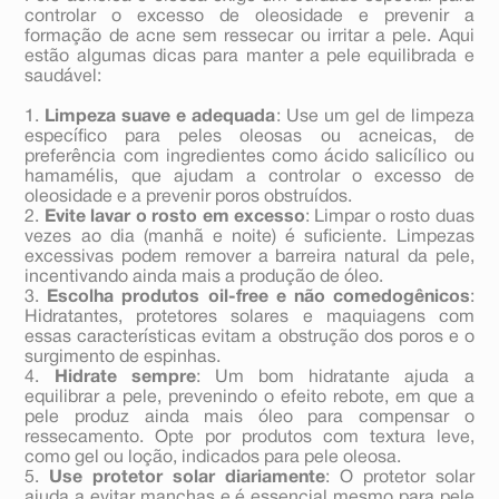
controlar o excesso de oleosidade e prevenir a
formação de acne sem ressecar ou irritar a pele. Aqui
estão algumas dicas para manter a pele equilibrada e
saudável:
1.
Limpeza suave e adequada
: Use um gel de limpeza
específico para peles oleosas ou acneicas, de
preferência com ingredientes como ácido salicílico ou
hamamélis, que ajudam a controlar o excesso de
oleosidade e a prevenir poros obstruídos.
2.
Evite lavar o rosto em excesso
: Limpar o rosto duas
vezes ao dia (manhã e noite) é suficiente. Limpezas
excessivas podem remover a barreira natural da pele,
incentivando ainda mais a produção de óleo.
3.
Escolha produtos oil-free e não comedogênicos
:
Hidratantes, protetores solares e maquiagens com
essas características evitam a obstrução dos poros e o
surgimento de espinhas.
4.
Hidrate sempre
: Um bom hidratante ajuda a
equilibrar a pele, prevenindo o efeito rebote, em que a
pele produz ainda mais óleo para compensar o
ressecamento. Opte por produtos com textura leve,
como gel ou loção, indicados para pele oleosa.
5.
Use protetor solar diariamente
: O protetor solar
ajuda a evitar manchas e é essencial mesmo para pele