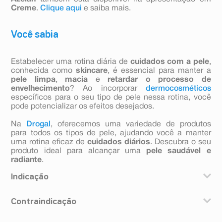
Creme
.
Clique aqui
e saiba mais.
Você sabia
Estabelecer uma rotina diária de
cuidados com a pele
,
conhecida como
skincare
, é essencial para manter a
pele limpa
,
macia
e
retardar o processo de
envelhecimento
? Ao incorporar
dermocosméticos
específicos para o seu tipo de pele nessa rotina, você
pode potencializar os efeitos desejados.
Na
Drogal
, oferecemos uma variedade de produtos
para todos os tipos de pele, ajudando você a manter
uma rotina eficaz de
cuidados diários
. Descubra o seu
produto ideal para alcançar uma
pele saudável e
radiante
.
Indicação
Azelan gel é indicado para o tratamento da acne e da
Contraindicação
rosácea papulopustulosa, uma doença da pele do tipo
inflamatória crônica, parecida com a acne.
Azelan é contraindicado na presença de