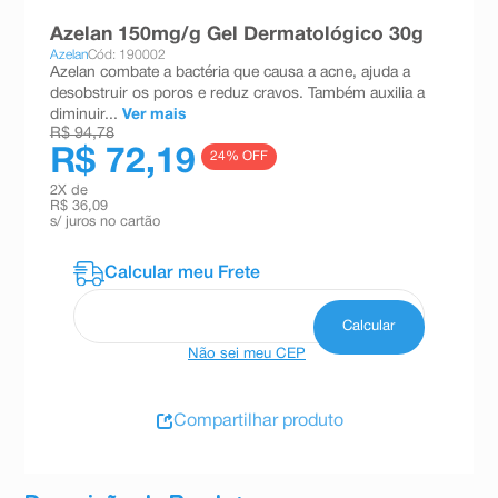
8
º
teste gravidez
Azelan 150mg/g Gel Dermatológico 30g
Azelan
Cód: 190002
9
º
absorvente
Azelan combate a bactéria que causa a acne, ajuda a
desobstruir os poros e reduz cravos. Também auxilia a
10
º
shampoo
diminuir...
Ver mais
R$ 94,78
R$ 72,19
24
% OFF
2
X de
R$ 36,09
s/ juros no cartão
Não sei meu CEP
Compartilhar produto