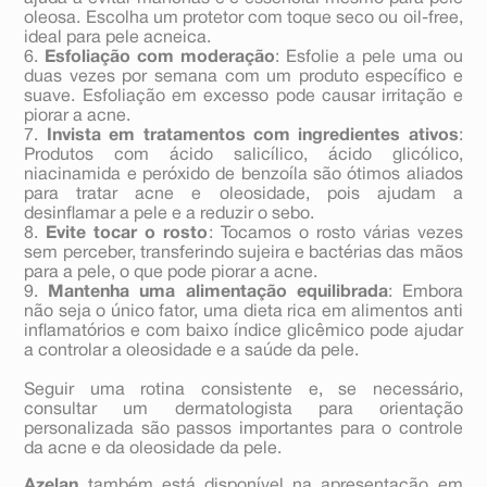
oleosa. Escolha um protetor com toque seco ou oil-free,
ideal para pele acneica.
6.
Esfoliação com moderação
: Esfolie a pele uma ou
duas vezes por semana com um produto específico e
suave. Esfoliação em excesso pode causar irritação e
piorar a acne.
7.
Invista em tratamentos com ingredientes ativos
:
Produtos com ácido salicílico, ácido glicólico,
niacinamida e peróxido de benzoíla são ótimos aliados
para tratar acne e oleosidade, pois ajudam a
desinflamar a pele e a reduzir o sebo.
8.
Evite tocar o rosto
: Tocamos o rosto várias vezes
sem perceber, transferindo sujeira e bactérias das mãos
para a pele, o que pode piorar a acne.
9.
Mantenha uma alimentação equilibrada
: Embora
não seja o único fator, uma dieta rica em alimentos anti
inflamatórios e com baixo índice glicêmico pode ajudar
a controlar a oleosidade e a saúde da pele.
Seguir uma rotina consistente e, se necessário,
consultar um dermatologista para orientação
personalizada são passos importantes para o controle
da acne e da oleosidade da pele.
Azelan
também está disponível na apresentação em