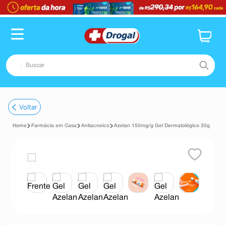
Buscar
TERMOS MAIS BUSCADOS
Voltar
1
º
fralda
Farmácia em Casa
Antiacneico
Azelan 150mg/g Gel Dermatológico 30g
2
º
dipirona
3
º
lenço umedecido
4
º
tadalafila
5
º
minoxidil
6
º
desodorante
7
º
esmalte