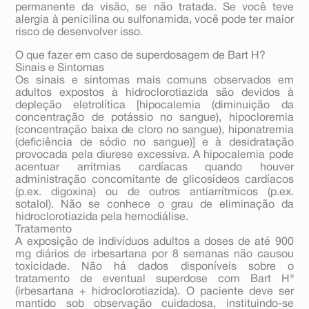
permanente da visão, se não tratada. Se você teve
alergia à penicilina ou sulfonamida, você pode ter maior
risco de desenvolver isso.
O que fazer em caso de superdosagem de Bart H?
Sinais e Sintomas
Os sinais e sintomas mais comuns observados em
adultos expostos à hidroclorotiazida são devidos à
depleção eletrolítica [hipocalemia (diminuição da
concentração de potássio no sangue), hipocloremia
(concentração baixa de cloro no sangue), hiponatremia
(deficiência de sódio no sangue)] e à desidratação
provocada pela diurese excessiva. A hipocalemia pode
acentuar arritmias cardíacas quando houver
administração concomitante de glicosídeos cardíacos
(p.ex. digoxina) ou de outros antiarrítmicos (p.ex.
sotalol). Não se conhece o grau de eliminação da
hidroclorotiazida pela hemodiálise.
Tratamento
A exposição de indivíduos adultos a doses de até 900
mg diários de irbesartana por 8 semanas não causou
toxicidade. Não há dados disponíveis sobre o
tratamento de eventual superdose com Bart H®
(irbesartana + hidroclorotiazida). O paciente deve ser
mantido sob observação cuidadosa, instituindo-se