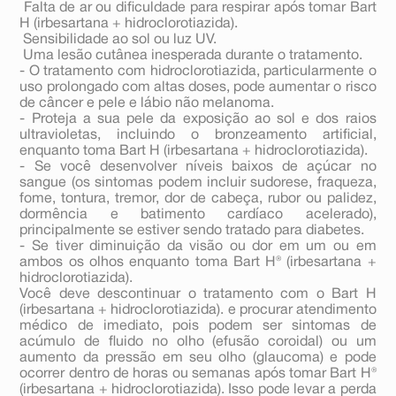
 Falta de ar ou dificuldade para respirar após tomar Bart
H (irbesartana + hidroclorotiazida).
 Sensibilidade ao sol ou luz UV.
 Uma lesão cutânea inesperada durante o tratamento.
- O tratamento com hidroclorotiazida, particularmente o
uso prolongado com altas doses, pode aumentar o risco
de câncer e pele e lábio não melanoma.
- Proteja a sua pele da exposição ao sol e dos raios
ultravioletas, incluindo o bronzeamento artificial,
enquanto toma Bart H (irbesartana + hidroclorotiazida).
- Se você desenvolver níveis baixos de açúcar no
sangue (os sintomas podem incluir sudorese, fraqueza,
fome, tontura, tremor, dor de cabeça, rubor ou palidez,
dormência e batimento cardíaco acelerado),
principalmente se estiver sendo tratado para diabetes.
- Se tiver diminuição da visão ou dor em um ou em
ambos os olhos enquanto toma Bart H® (irbesartana +
hidroclorotiazida).
Você deve descontinuar o tratamento com o Bart H
(irbesartana + hidroclorotiazida). e procurar atendimento
médico de imediato, pois podem ser sintomas de
acúmulo de fluido no olho (efusão coroidal) ou um
aumento da pressão em seu olho (glaucoma) e pode
ocorrer dentro de horas ou semanas após tomar Bart H®
(irbesartana + hidroclorotiazida). Isso pode levar a perda