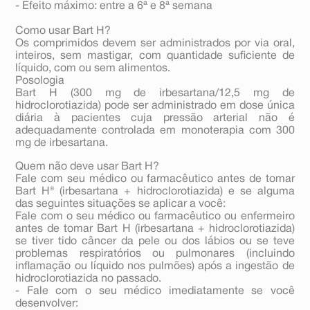
- Efeito máximo: entre a 6ª e 8ª semana
Como usar Bart H?
Os comprimidos devem ser administrados por via oral,
inteiros, sem mastigar, com quantidade suficiente de
líquido, com ou sem alimentos.
Posologia
Bart H (300 mg de irbesartana/12,5 mg de
hidroclorotiazida) pode ser administrado em dose única
diária à pacientes cuja pressão arterial não é
adequadamente controlada em monoterapia com 300
mg de irbesartana.
Quem não deve usar Bart H?
Fale com seu médico ou farmacêutico antes de tomar
Bart H® (irbesartana + hidroclorotiazida) e se alguma
das seguintes situações se aplicar a você:
Fale com o seu médico ou farmacêutico ou enfermeiro
antes de tomar Bart H (irbesartana + hidroclorotiazida)
se tiver tido câncer da pele ou dos lábios ou se teve
problemas respiratórios ou pulmonares (incluindo
inflamação ou líquido nos pulmões) após a ingestão de
hidroclorotiazida no passado.
- Fale com o seu médico imediatamente se você
desenvolver: