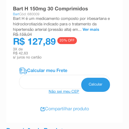
8
º
absorvente
Bart H 150mg 30 Comprimidos
Bart
Cód: 680009
9
º
teste gravidez
Bart H é um medicamento composto por irbesartana e
hidroclorotiazida indicado para o tratamento da
10
º
esmalte
hipertensão arterial (pressão alta) em...
Ver mais
R$ 159,04
R$ 127,89
20
% OFF
3
X de
R$ 42,63
s/ juros no cartão
Não sei meu CEP
Compartilhar produto