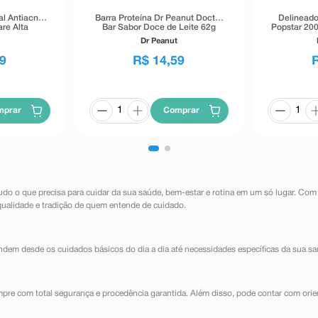
al Antiacne
Barra Proteína Dr Peanut Doctor
Delineado
re Alta
Bar Sabor Doce de Leite 62g
Popstar 200
40g
Dr Peanut
9
R$
14
,
59
mprar
Comprar
udo o que precisa para cuidar da sua saúde, bem-estar e rotina em um só lugar. Com
qualidade e tradição de quem entende de cuidado.
dem desde os cuidados básicos do dia a dia até necessidades específicas da sua sa
mpre com total segurança e procedência garantida. Além disso, pode contar com orie