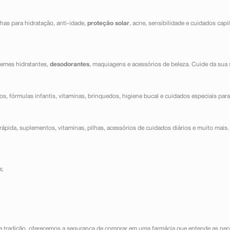
has para hidratação, anti-idade,
proteção solar
, acne, sensibilidade e cuidados capi
cremes hidratantes,
desodorantes
, maquiagens e acessórios de beleza. Cuide da sua 
dos, fórmulas infantis, vitaminas, brinquedos, higiene bucal e cuidados especiais para
ápida, suplementos, vitaminas, pilhas, acessórios de cuidados diários e muito mais. 
a;
e tradição, oferecemos a segurança de comprar em uma farmácia que entende as nece