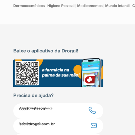
Dermocosméticos
|
Higiene Pessoal
|
Medicamentos
|
Mundo Infantil
|
C
Baixe o aplicativo da Drogal!
Precisa de ajuda?
Atendimento ao cliente
0800 771 2120
Entre em contato
sac@drogal.com.br