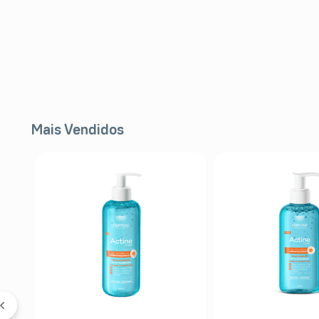
Mais Vendidos
FF
l
er