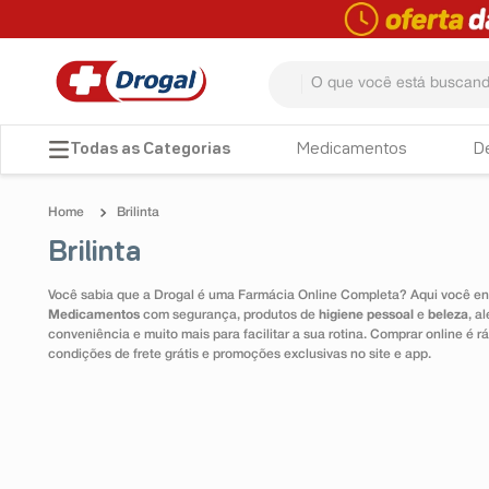
O que você está buscando? 
TERMOS MAIS BUSCADOS
Medicamentos
D
1
º
fralda
Brilinta
2
º
pampers confort sec max
Brilinta
3
º
dipirona
Você sabia que a Drogal é uma Farmácia Online Completa? Aqui você enc
4
º
lenço umedecido
Medicamentos
com segurança, produtos de
higiene pessoal
e
beleza
, a
conveniência e muito mais para facilitar a sua rotina. Comprar online é
5
º
tadalafila
condições de frete grátis e promoções exclusivas no site e app.
6
º
minoxidil
7
º
desodorante
8
º
teste gravidez