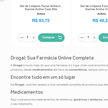
Gel de Limpeza Facial Antiacne
Gel de Limpeza Faci
Darrow Actine Care Alta
Darrow Actine Ca
Tolerância 400g
Tolerância 1
Actine
Actine
R$
93
,
75
R$
49
,
2
Comprar
Co
Drogal: Sua Farmácia Online Completa
A
Drogal
é muito mais do que uma farmácia: é o lugar onde você encontra t
produtos, desde
medicamentos
até itens de
conveniência
, sempre com a 
Encontre tudo em um só lugar
Na
Drogal
, você tem acesso a uma variedade completa de produtos que aten
Medicamentos
Aqui você encontra medicamentos de referência,
genéricos
e
similares
, se
o seu tratamento.