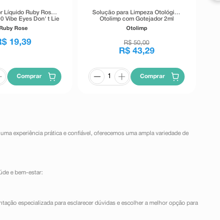
r Líquido Ruby Rose
Solução para Limpeza Otológica
0 Vibe Eyes Don' t Lie
Otolimp com Gotejador 2ml
Preto 5,5g
Ruby Rose
Otolimp
R$
19
,
39
R$
50
,
00
R$
43
,
29
Comprar
Comprar
 uma experiência prática e confiável, oferecemos uma ampla variedade de
úde e bem-estar:
ntação especializada para esclarecer dúvidas e escolher a melhor opção para