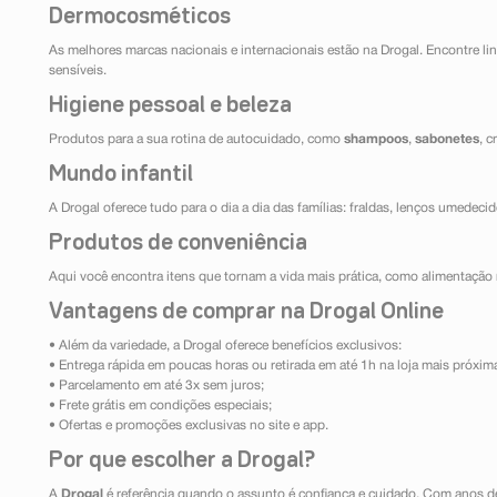
Dermocosméticos
As melhores marcas nacionais e internacionais estão na Drogal. Encontre lin
sensíveis.
Higiene pessoal e beleza
Produtos para a sua rotina de autocuidado, como
shampoos
,
sabonetes
, 
Mundo infantil
A Drogal oferece tudo para o dia a dia das famílias: fraldas, lenços umedeci
Produtos de conveniência
Aqui você encontra itens que tornam a vida mais prática, como alimentação r
Vantagens de comprar na Drogal Online
• Além da variedade, a Drogal oferece benefícios exclusivos:
• Entrega rápida em poucas horas ou retirada em até 1h na loja mais próxim
• Parcelamento em até 3x sem juros;
• Frete grátis em condições especiais;
• Ofertas e promoções exclusivas no site e app.
Por que escolher a Drogal?
A
Drogal
é referência quando o assunto é confiança e cuidado. Com anos d