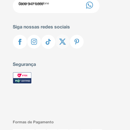
Compre pelo telefone
0800 347 0000
Siga nossas redes sociais
Segurança
Formas de Pagamento