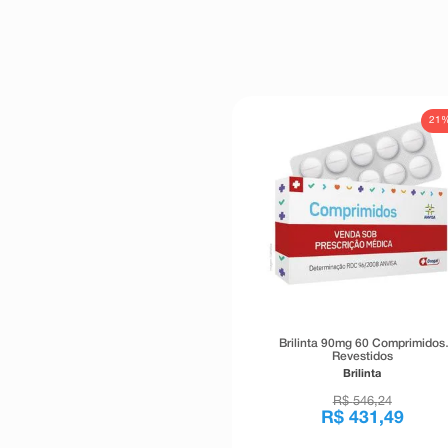
21
Brilinta 90mg 60 Comprimidos
Revestidos
Brilinta
R$
546
,
24
R$
431
,
49