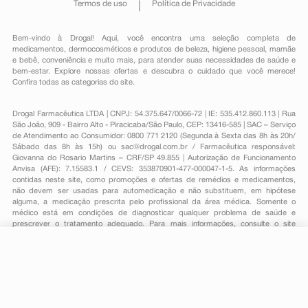
Termos de uso
Política de Privacidade
Bem-vindo à Drogal! Aqui, você encontra uma seleção completa de
medicamentos
,
dermocosméticos e produtos de beleza
,
higiene pessoal
,
mamãe
e bebê
,
conveniência
e muito mais, para atender suas necessidades de saúde e
bem-estar. Explore nossas ofertas e descubra o cuidado que você merece!
Confira todas as categorias do site.
Drogal Farmacêutica LTDA | CNPJ: 54.375.647/0066-72 | IE: 535.412.860.113 | Rua
São João, 909 - Bairro Alto - Piracicaba/São Paulo, CEP: 13416-585 | SAC – Serviço
de Atendimento ao Consumidor: 0800 771 2120 (Segunda à Sexta das 8h às 20h/
Sábado das 8h às 15h) ou
sac@drogal.com.br
/ Farmacêutica responsável:
Giovanna do Rosario Martins – CRF/SP 49.855 | Autorização de Funcionamento
Anvisa (AFE): 7.15583.1 / CEVS: 353870901-477-000047-1-5. As informações
contidas neste site, como promoções e ofertas de remédios e medicamentos,
não devem ser usadas para automedicação e não substituem, em hipótese
alguma, a medicação prescrita pelo profissional da área médica. Somente o
médico está em condições de diagnosticar qualquer problema de saúde e
prescrever o tratamento adequado. Para mais informações, consulte o site
Anvisa. As fotos contidas em nosso site são meramente ilustrativas. Promoções e
preços são válidos apenas para compras on-line, caso haja disponibilidade e
R$ 25,21
estão sujeitos a alterações no decorrer do dia. Todos os direitos reservados.
-
+
R$ 12,09
Comprar
Em
1
x
R$ 12,09
Powered by