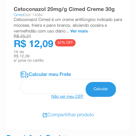
8
º
teste gravidez
Cetoconazol 20mg/g Cimed Creme 30g
Cimed
Cód: 14084
9
º
absorvente
Cetoconazol Cimed é um creme antifúngico indicado para
micoses, frieira e pano branco, aliviando coceira e
10
º
shampoo
vermelhidão com uso diário...
Ver mais
R$ 25,21
R$ 12,09
52
% OFF
1
X de
R$ 12,09
s/ juros no cartão
Não sei meu CEP
Compartilhar produto