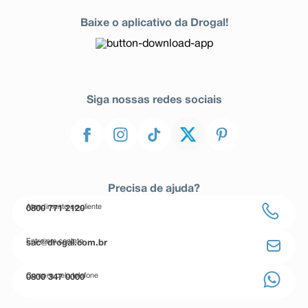
Baixe o aplicativo da Drogal!
Siga nossas redes sociais
Precisa de ajuda?
Atendimento ao cliente
0800 771 2120
Entre em contato
sac@drogal.com.br
Compre pelo telefone
0800 347 0000