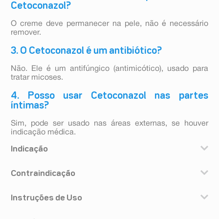
Cetoconazol?
O creme deve permanecer na pele, não é necessário
remover.
3. O Cetoconazol é um antibiótico?
Não. Ele é um antifúngico (antimicótico), usado para
tratar micoses.
4. Posso usar Cetoconazol nas partes
íntimas?
Sim, pode ser usado nas áreas externas, se houver
indicação médica.
Indicação
Cetoconazol creme é indicado para micoses de pele,
Contraindicação
frieira e pano branco.
Você não deve usar cetoconazol em caso de maior
Instruções de Uso
sensibilidade (alergia) ao cetoconazol ou aos
excipientes da formulação. Coceira e vermelhidão da
Aplique o medicamento somente na pele. O uso em
pele após aplicação são os sintomas de maior