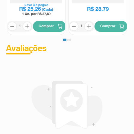
R$
37
,
86
Leve
3
e pague
R$
25
,
26
R$
28
,
79
(Cada)
1 Un. por R$
37,89
Comprar
Comprar
Avaliações