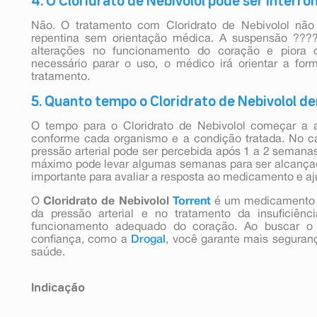
4. O Cloridrato de Nebivolol pode ser interr
Não. O tratamento com Cloridrato de Nebivolol não
repentina sem orientação médica. A suspensão ??
alterações no funcionamento do coração e piora 
necessário parar o uso, o médico irá orientar a fo
tratamento.
5. Quanto tempo o Cloridrato de Nebivolol de
O tempo para o Cloridrato de Nebivolol começar a a
conforme cada organismo e a condição tratada. No c
pressão arterial pode ser percebida após 1 a 2 semanas
máximo pode levar algumas semanas para ser alcanç
importante para avaliar a resposta ao medicamento e aj
O
Cloridrato de Nebivolol
Torrent
é um medicamento i
da pressão arterial e no tratamento da insuficiênc
funcionamento adequado do coração. Ao buscar 
confiança, como a
Drogal
, você garante mais seguran
saúde.
Indicação
Este medicamento é indicado para o tratamento da