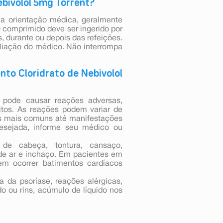
bivolol 5mg Torrent?
e a orientação médica, geralmente
 comprimido deve ser ingerido por
 durante ou depois das refeições.
aliação do médico. Não interrompa
to Cloridrato de Nebivolol
 pode causar reações adversas,
tos. As reações podem variar de
s mais comuns até manifestações
esejada, informe seu médico ou
e cabeça, tontura, cansaço,
a de ar e inchaço. Em pacientes em
em ocorrer batimentos cardíacos
 da psoríase, reações alérgicas,
do ou rins, acúmulo de líquido nos