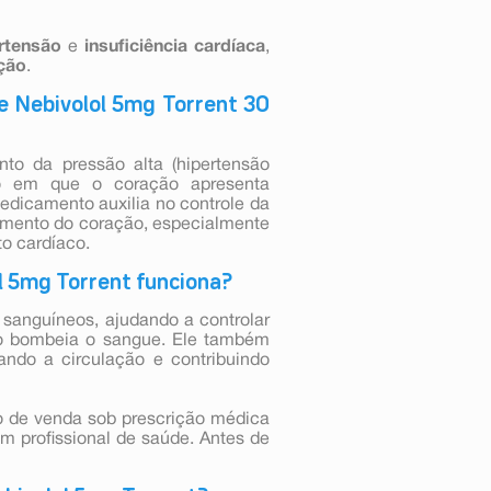
rtensão
e
insuficiência
cardíaca
,
ção
.
e Nebivolol 5mg Torrent 30
nto da pressão alta (hipertensão
ção em que o coração apresenta
dicamento auxilia no controle da
namento do coração, especialmente
o cardíaco.
l 5mg Torrent funciona?
 sanguíneos, ajudando a controlar
ão bombeia o sangue. Ele também
ando a circulação e contribuindo
o de venda sob prescrição médica
m profissional de saúde. Antes de