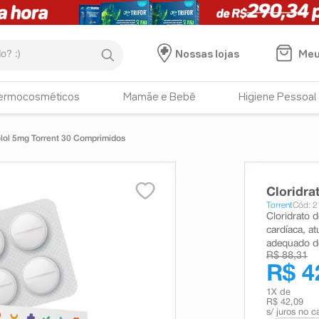
:)
Meu
Nossas lojas
ermocosméticos
Mamãe e Bebê
Higiene Pessoal
olol 5mg Torrent 30 Comprimidos
Cloridra
Torrent
Cód: 
Cloridrato d
cardíaca, a
adequado d
R$ 88,31
R$ 4
1
X de
R$ 42,09
s/ juros no c