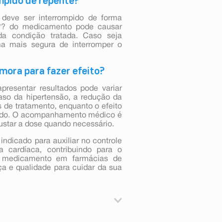
ompido de repente?
 deve ser interrompido de forma
??? do medicamento pode causar
da condição tratada. Caso seja
rma mais segura de interromper o
mora para fazer efeito?
presentar resultados pode variar
aso da hipertensão, a redução da
 de tratamento, enquanto o efeito
ado. O acompanhamento médico é
ustar a dose quando necessário.
ndicado para auxiliar no controle
ia cardíaca, contribuindo para o
o medicamento em farmácias de
ça e qualidade para cuidar da sua
 hipertensão arterial (pressão