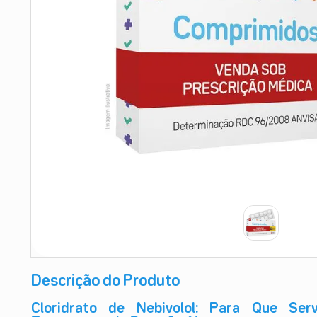
9
º
teste gravidez
10
º
esmalte
Descrição do Produto
Cloridrato de Nebivolol: Para Que Se