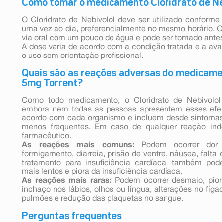
Como tomar o medicamento Cloridrato de Ne
O Cloridrato de Nebivolol deve ser utilizado conform
uma vez ao dia, preferencialmente no mesmo horário. O
via oral com um pouco de água e pode ser tomado antes,
A dose varia de acordo com a condição tratada e a av
o uso sem orientação profissional.
Quais são as reações adversas do medicamen
5mg Torrent?
Como todo medicamento, o Cloridrato de Nebivolol
embora nem todas as pessoas apresentem esses efei
acordo com cada organismo e incluem desde sintoma
menos frequentes. Em caso de qualquer reação ind
farmacêutico.
As reações mais comuns:
Podem ocorrer dor d
formigamento, diarreia, prisão de ventre, náusea, falt
tratamento para insuficiência cardíaca, também pod
mais lentos e piora da insuficiência cardíaca.
As reações mais raras:
Podem ocorrer desmaio, piora
inchaço nos lábios, olhos ou língua, alterações no fíga
pulmões e redução das plaquetas no sangue.
Perguntas frequentes