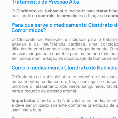
Tratamento da Pressão Alta
O
Cloridrato
de
Nebivolol
é indicado para
tratar
hipe
auxiliando no
controle
da
pressão
e da função do
cora
Para que serve o medicamento Cloridrato d
Comprimidos?
O Cloridrato de Nebivolol é indicado para o tratame
arterial) e da insuficiência cardíaca, uma condi
dificuldade para bombear sangue adequadamente. O me
pressão sanguínea e contribui para melhorar o funcio
em idosos com redução da capacidade de bombeament
Como o medicamento Cloridrato de Nebivolo
O Cloridrato de Nebivolol atua no coração e nos vasos
os batimentos cardíacos e a força com que o coraç
promove o relaxamento dos vasos sanguíneos, facilit
para a redução da pressão arterial.
Importante:
Cloridrato de Nebivolol é um medicament
e deve ser utilizado somente conforme orientação de u
usar, leia a bula.