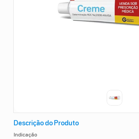
9
º
absorvente
10
º
shampoo
Descrição do Produto
Indicação