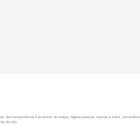
os
,
dermocosméticos e produtos de beleza
,
higiene pessoal
,
mamãe e bebê
,
conveniênc
ias do site.