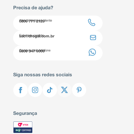
Precisa de ajuda?
Atendimento ao cliente
0800 771 2120
Entre em contato
sac@drogal.com.br
Compre pelo telefone
0800 347 0000
Siga nossas redes sociais
Segurança