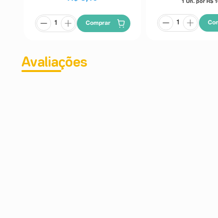
1 Un. por R$
1
Co
Comprar
Avaliações