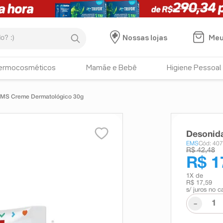
:)
Meu
Nossas lojas
ermocosméticos
Mamãe e Bebê
Higiene Pessoal
EMS Creme Dermatológico 30g
Desonid
EMS
Cód: 40
R$ 42,48
R$ 1
1
X de
R$ 17,59
s/ juros no c
-