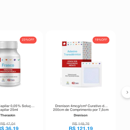
23%
OFF
19%
OFF
apilar 0,05% Solução
Drenison 4mcg/cm² Curativo de
apilar 25ml
200cm de Comprimento por 7,5cm
de Largura
Theraskin
Drenison
R$
47
,
04
R$
149
,
76
R$
36
,
19
R$
121
,
19