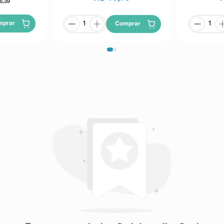
6,39
mprar
Comprar