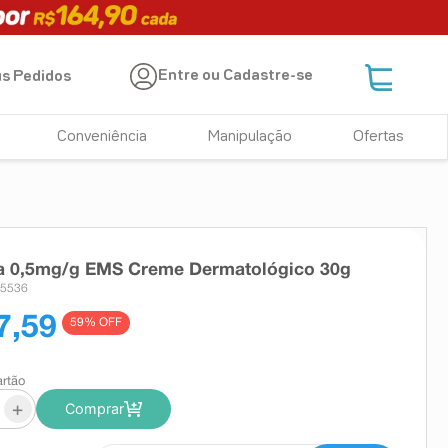
Entre ou Cadastre-se
s Pedidos
Conveniência
Manipulação
Ofertas
a 0,5mg/g EMS Creme Dermatológico 30g
75536
7,59
59
% OFF
artão
+
Comprar