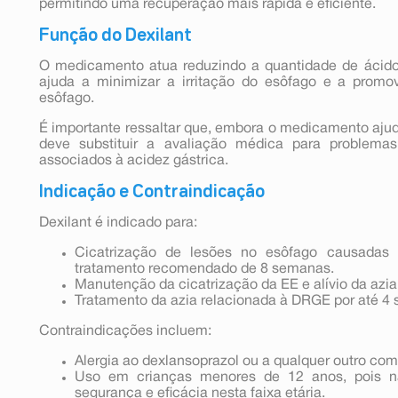
permitindo uma recuperação mais rápida e eficiente.
Função do Dexilant
O medicamento atua reduzindo a quantidade de ácido
ajuda a minimizar a irritação do esôfago e a promo
esôfago.
É importante ressaltar que, embora o medicamento ajude
deve substituir a avaliação médica para problem
associados à acidez gástrica.
Indicação e Contraindicação
Dexilant é indicado para:
Cicatrização de lesões no esôfago causadas p
tratamento recomendado de 8 semanas.
Manutenção da cicatrização da EE e alívio da azia
Tratamento da azia relacionada à DRGE por até 4
Contraindicações incluem:
Alergia ao dexlansoprazol ou a qualquer outro co
Uso em crianças menores de 12 anos, pois nã
segurança e eficácia nesta faixa etária.