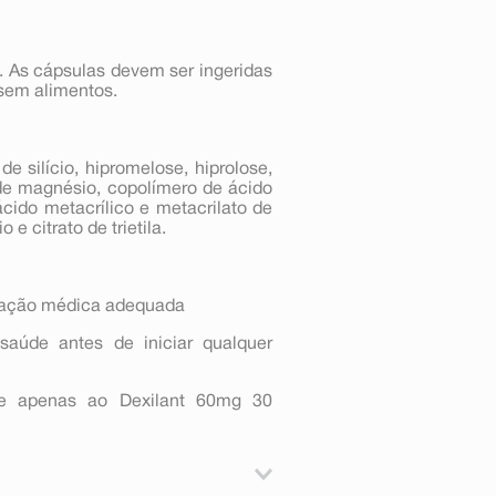
. As cápsulas devem ser ingeridas
 sem alimentos.
e silício, hipromelose, hiprolose,
 de magnésio, copolímero de ácido
ácido metacrílico e metacrilato de
 e citrato de trietila.
tação médica adequada
saúde antes de iniciar qualquer
-se apenas ao Dexilant 60mg 30