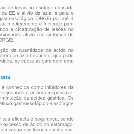
ção de lesão no esôfago causada
 da EE e alívio da azia, e para o
gastroesofágico (DRGE) por até 4
este medicamento é indicado para
ndo a cicatrização de lesões no
rcionando alívio dos sintomas de
(DRGE).
ução da quantidade de ácido no
ofrem de azia frequente, que pode
tardada, as cápsulas garantem uma
tons
 é conhecida como inibidores da
bloqueando a enzima responsável
iminuição da acidez gástrica. Os
fluxo gastroesofágico e esofagite
 sua eficácia e segurança, sendo
ao excesso de ácido no estômago.
catrização das lesões esofágicas,