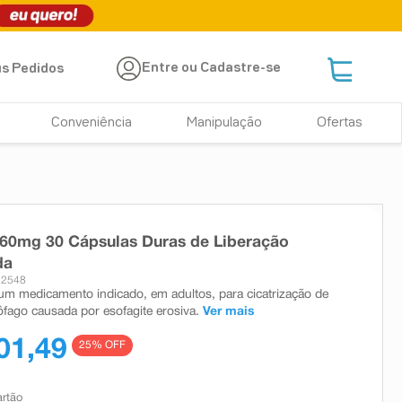
Entre ou Cadastre-se
s Pedidos
Conveniência
Manipulação
Ofertas
 60mg 30 Cápsulas Duras de Liberação
da
12548
 um medicamento indicado, em adultos, para cicatrização de
ôfago causada por esofagite erosiva.
Ver mais
01,49
25
% OFF
artão