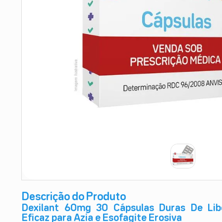
9
º
esmalte
10
º
absorvente
Descrição do Produto
Dexilant 60mg 30 Cápsulas Duras De Libe
Eficaz para Azia e Esofagite Erosiva