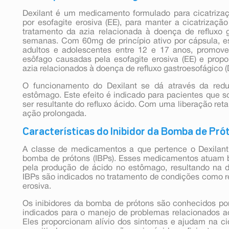
Dexilant é um medicamento formulado para cicatriza
por esofagite erosiva (EE), para manter a cicatrização
tratamento da azia relacionada à doença de refluxo 
semanas. Com 60mg de princípio ativo por cápsula, 
adultos e adolescentes entre 12 e 17 anos, promove
esôfago causadas pela esofagite erosiva (EE) e propo
azia relacionados à doença de refluxo gastroesofágico 
O funcionamento do Dexilant se dá através da red
estômago. Este efeito é indicado para pacientes que s
ser resultante do refluxo ácido. Com uma liberação re
ação prolongada.
Características do Inibidor da Bomba de Pró
A classe de medicamentos a que pertence o Dexilant
bomba de prótons (IBPs). Esses medicamentos atuam 
pela produção de ácido no estômago, resultando na d
IBPs são indicados no tratamento de condições como re
erosiva.
Os inibidores da bomba de prótons são conhecidos por
indicados para o manejo de problemas relacionados 
Eles proporcionam alívio dos sintomas e ajudam na ci