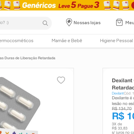
:)
Meu
Nossas lojas
ermocosméticos
Mamãe e Bebê
Higiene Pessoal
as Duras de Liberação Retardada
Dexilant
Retarda
Dexilant
Cód: 
Dexilante é
lesão no es
R$ 134,70
R$ 1
3
X de
R$ 33,83
s/ juros no c