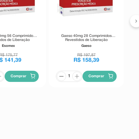
0mg 56 Comprimidos
Gaeso 40mg 28 Comprimidos
idos de Liberação
Revestidos de Liberação
Prolongada
Retardada
Esomex
Gaeso
R$
175
,
77
R$
197
,
87
$
141
,
39
R$
158
,
39
Comprar
Comprar