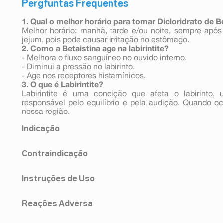
Pergfuntas Frequentes
1. Qual o melhor horário para tomar Dicloridrato de B
Melhor horário: manhã, tarde e/ou noite, sempre após 
jejum, pois pode causar irritação no estômago.
2. Como a Betaistina age na labirintite?
- Melhora o fluxo sanguíneo no ouvido interno.
- Diminui a pressão no labirinto.
- Age nos receptores histamínicos.
3. O que é Labirintite?
Labirintite é uma condição que afeta o labirinto, 
responsável pelo equilíbrio e pela audição. Quando o
nessa região.
Indicação
Este medicamento é indicado para: - Síndrome de Mén
Contraindicação
principais sintomas: vertigem (sensação de tontu
náusea ou vômito); zumbido nos ouvidos; e perda ou d
Não tome este medicamento se: - você é alérgico (hipe
de tontura: causada quando uma parte do seu ouvido int
Instruções de Uso
qualquer um dos componentes do produto; - seu médi
não está funcionando corretamente (chamada “vertigem 
tumor da glândula adrenal (chamado feocromocitoma).
Modo de usar Este medicamento deve ser engolido po
com o seu médico ou farmacêutico antes de tomar diclor
Reações Adversa
pode tomar este medicamento com ou sem alimentos. P
pode causar leves problemas de estômago. Tomar es
Dicloridrato de betaistina pode causar as seguintes re
ajudar a reduzir os problemas de estômago. Poso