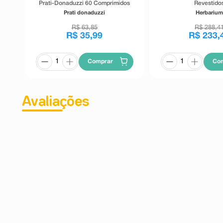
Prati-Donaduzzi 60 Comprimidos
Revestido
Prati donaduzzi
Herbariu
R$
63
,
85
R$
288
,
4
R$
35
,
99
R$
233
,
Comprar
Co
Avaliações