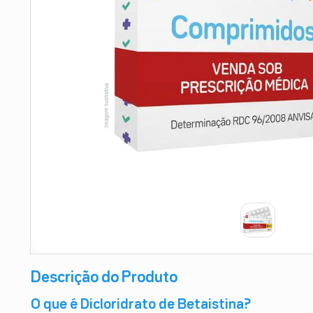
9
º
absorvente
10
º
shampoo
Descrição do Produto
O que é Dicloridrato de Betaistina?