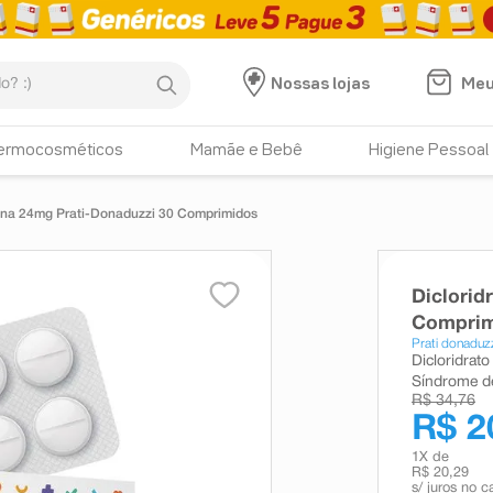
:)
Meu
Nossas lojas
ermocosméticos
Mamãe e Bebê
Higiene Pessoal
stina 24mg Prati-Donaduzzi 30 Comprimidos
Diclorid
Comprim
Prati donaduz
Dicloridrato
Síndrome de
R$ 34,76
R$ 2
1
X de
R$ 20,29
s/ juros no c