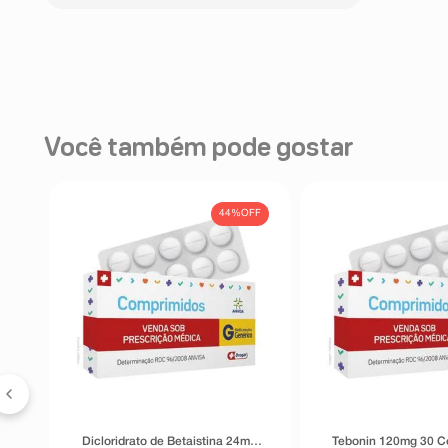
Você também pode gostar
FF
44%
OFF
os
Dicloridrato de Betaistina 24mg
Tebonin 120mg 30 C