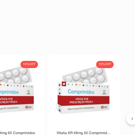
19%
OFF
19%
OFF
B
24mg 60 Comprimidos
Vitalia XR 48mg 30 Comprimidos