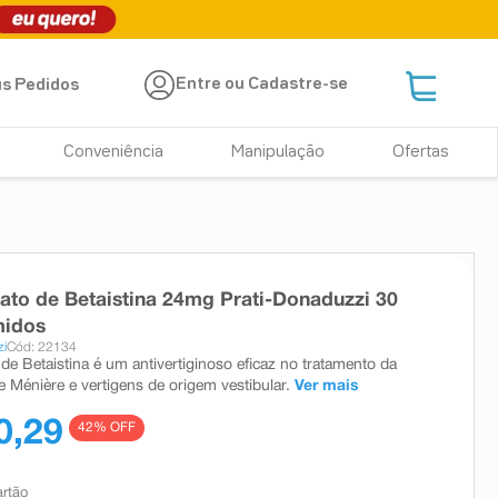
Entre ou Cadastre-se
s Pedidos
Conveniência
Manipulação
Ofertas
rato de Betaistina 24mg Prati-Donaduzzi 30
idos
zi
Cód: 22134
 de Betaistina é um antivertiginoso eficaz no tratamento da
 Ménière e vertigens de origem vestibular.
Ver mais
0,29
42
% OFF
artão