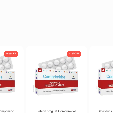
19%
OFF
11%
OFF
omprimidos
Labirin 8mg 30 Comprimidos
Betaserc 