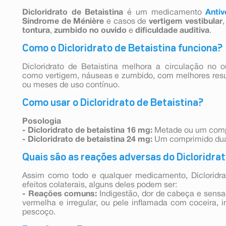
Dicloridrato de Betaistina
é um medicamento
Antiv
Síndrome de Ménière
e casos de
vertigem vestibular
tontura
,
zumbido no ouvido
e
dificuldade auditiva
.
Como o Dicloridrato de Betaistina funciona?
Dicloridrato de Betaistina melhora a circulação no o
como vertigem, náuseas e zumbido, com melhores res
ou meses de uso contínuo.
Como usar o Dicloridrato de Betaistina?
Posologia
- Dicloridrato de betaistina 16 mg:
Metade ou um compr
- Dicloridrato de betaistina 24 mg:
Um comprimido duas
Quais são as reações adversas do Dicloridrat
Assim como todo e qualquer medicamento, Dicloridra
efeitos colaterais, alguns deles podem ser:
- Reações comuns:
Indigestão, dor de cabeça e sensa
vermelha e irregular, ou pele inflamada com coceira, i
pescoço.