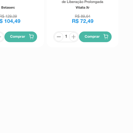
de Liberação Prolongada
Betaserc
Vitalia Xr
R$
129
,
09
R$
89
,
64
$
104
,
49
R$
72
,
49
Comprar
Comprar