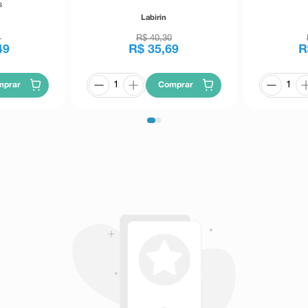
s
m
Labirin
1
R$
40
,
30
49
R$
35
,
69
R
mprar
Comprar