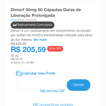
8
º
teste gravidez
Dimorf 30mg 60 Cápsulas Duras de
9
º
absorvente
Liberação Prolongada
Dimorf
Cód: 2800005
10
º
shampoo
Medicamento Controlado
Dimorf é um medicamento em comprimento composto
por sulfato de morfina pentaidratado indicado para alívio
da dor intensa.
Ver mais
R$ 255,49
R$ 205,59
20
% OFF
3
X de
R$ 68,53
s/ juros no cartão
Não sei meu CEP
Compartilhar produto