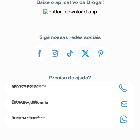
Baixe o aplicativo da Drogal!
Siga nossas redes sociais
Precisa de ajuda?
Atendimento ao cliente
0800 771 2120
Entre em contato
sac@drogal.com.br
Compre pelo telefone
0800 347 0000