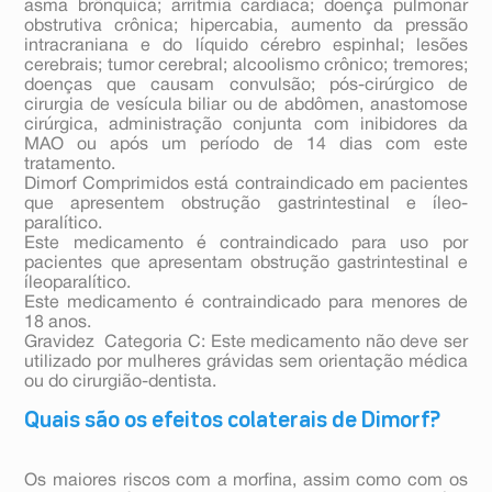
asma brônquica; arritmia cardíaca; doença pulmonar
obstrutiva crônica; hipercabia, aumento da pressão
intracraniana e do líquido cérebro espinhal; lesões
cerebrais; tumor cerebral; alcoolismo crônico; tremores;
doenças que causam convulsão; pós-cirúrgico de
cirurgia de vesícula biliar ou de abdômen, anastomose
cirúrgica, administração conjunta com inibidores da
MAO ou após um período de 14 dias com este
tratamento.
Dimorf Comprimidos está contraindicado em pacientes
que apresentem obstrução gastrintestinal e íleo-
paralítico.
Este medicamento é contraindicado para uso por
pacientes que apresentam obstrução gastrintestinal e
íleoparalítico.
Este medicamento é contraindicado para menores de
18 anos.
Gravidez  Categoria C: Este medicamento não deve ser
utilizado por mulheres grávidas sem orientação médica
ou do cirurgião-dentista.
Quais são os efeitos colaterais de Dimorf?
Os maiores riscos com a morfina, assim como com os