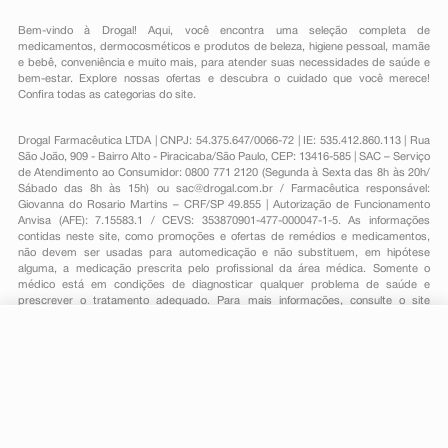
Bem-vindo à Drogal! Aqui, você encontra uma seleção completa de
medicamentos
,
dermocosméticos e produtos de beleza
,
higiene pessoal
,
mamãe
e bebê
,
conveniência
e muito mais, para atender suas necessidades de saúde e
bem-estar. Explore nossas ofertas e descubra o cuidado que você merece!
Confira todas as categorias do site.
Drogal Farmacêutica LTDA | CNPJ: 54.375.647/0066-72 | IE: 535.412.860.113 | Rua
São João, 909 - Bairro Alto - Piracicaba/São Paulo, CEP: 13416-585 | SAC – Serviço
de Atendimento ao Consumidor: 0800 771 2120 (Segunda à Sexta das 8h às 20h/
Sábado das 8h às 15h) ou
sac@drogal.com.br
/ Farmacêutica responsável:
Giovanna do Rosario Martins – CRF/SP 49.855 | Autorização de Funcionamento
Anvisa (AFE): 7.15583.1 / CEVS: 353870901-477-000047-1-5. As informações
contidas neste site, como promoções e ofertas de remédios e medicamentos,
não devem ser usadas para automedicação e não substituem, em hipótese
alguma, a medicação prescrita pelo profissional da área médica. Somente o
médico está em condições de diagnosticar qualquer problema de saúde e
prescrever o tratamento adequado. Para mais informações, consulte o site
Anvisa. As fotos contidas em nosso site são meramente ilustrativas. Promoções e
preços são válidos apenas para compras on-line, caso haja disponibilidade e
R$ 255,49
estão sujeitos a alterações no decorrer do dia. Todos os direitos reservados.
-
+
R$ 205,59
Comprar
Em
3
x
R$ 68,53
Powered by