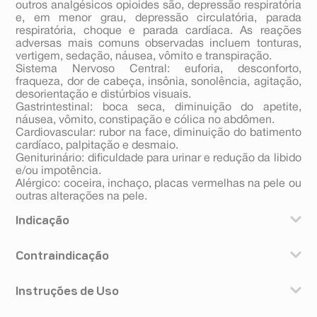
outros analgésicos opioides são, depressão respiratória
e, em menor grau, depressão circulatória, parada
respiratória, choque e parada cardíaca. As reações
adversas mais comuns observadas incluem tonturas,
vertigem, sedação, náusea, vômito e transpiração.
Sistema Nervoso Central: euforia, desconforto,
fraqueza, dor de cabeça, insônia, sonolência, agitação,
desorientação e distúrbios visuais.
Gastrintestinal: boca seca, diminuição do apetite,
náusea, vômito, constipação e cólica no abdômen.
Cardiovascular: rubor na face, diminuição do batimento
cardíaco, palpitação e desmaio.
Geniturinário: dificuldade para urinar e redução da libido
e/ou impotência.
Alérgico: coceira, inchaço, placas vermelhas na pele ou
outras alterações na pele.
Indicação
Dimorf Comprimidos é indicado para o alívio da dor
Contraindicação
intensa aguda e crônica.
Se você apresenta algum dos quadros abaixo, fale para
Instruções de Uso
seu médico, pois Dimorf Comprimidos pode ser
contraindicado em casos de: sensibilidade à morfina ou
Como usar: Dimorf® LC cápsulas é preparado