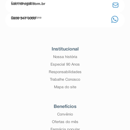
Entre em contato
sac@drogal.com.br
Compre pelo telefone
0800 347 0000
Institucional
Nossa história
Especial 90 Anos
Responsabilidades
Trabalhe Conosco
Mapa do site
Benefícios
Convênio
Ofertas do mês
Farmácia popular