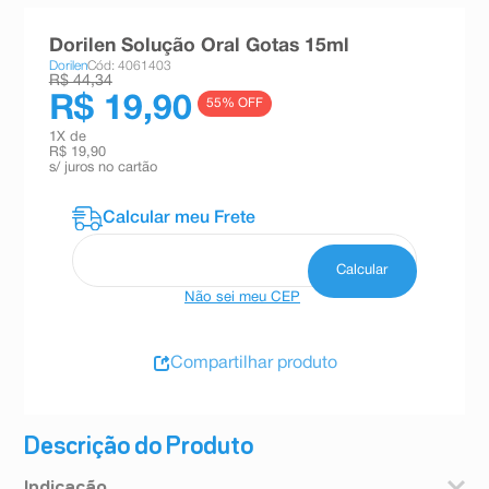
8
º
absorvente
Dorilen Solução Oral Gotas 15ml
9
º
teste gravidez
Dorilen
Cód: 4061403
R$ 44,34
10
º
esmalte
R$ 19,90
55
% OFF
1
X de
R$ 19,90
s/ juros no cartão
Não sei meu CEP
Compartilhar produto
Descrição do Produto
Indicação