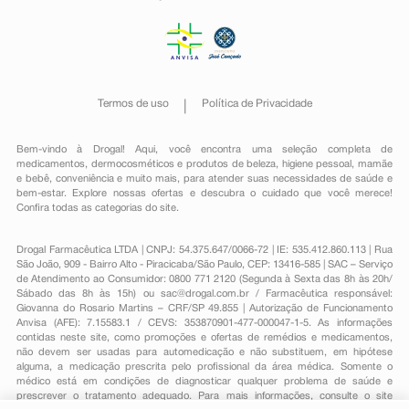
Termos de uso
Política de Privacidade
Bem-vindo à Drogal! Aqui, você encontra uma seleção completa de
medicamentos
,
dermocosméticos e produtos de beleza
,
higiene pessoal
,
mamãe
e bebê
,
conveniência
e muito mais, para atender suas necessidades de saúde e
bem-estar. Explore nossas ofertas e descubra o cuidado que você merece!
Confira todas as categorias do site.
Drogal Farmacêutica LTDA | CNPJ: 54.375.647/0066-72 | IE: 535.412.860.113 | Rua
São João, 909 - Bairro Alto - Piracicaba/São Paulo, CEP: 13416-585 | SAC – Serviço
de Atendimento ao Consumidor: 0800 771 2120 (Segunda à Sexta das 8h às 20h/
Sábado das 8h às 15h) ou
sac@drogal.com.br
/ Farmacêutica responsável:
Giovanna do Rosario Martins – CRF/SP 49.855 | Autorização de Funcionamento
Anvisa (AFE): 7.15583.1 / CEVS: 353870901-477-000047-1-5. As informações
contidas neste site, como promoções e ofertas de remédios e medicamentos,
não devem ser usadas para automedicação e não substituem, em hipótese
alguma, a medicação prescrita pelo profissional da área médica. Somente o
médico está em condições de diagnosticar qualquer problema de saúde e
prescrever o tratamento adequado. Para mais informações, consulte o site