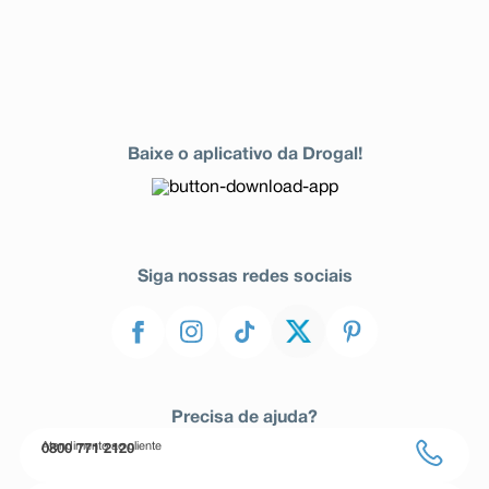
Baixe o aplicativo da Drogal!
Siga nossas redes sociais
Precisa de ajuda?
Atendimento ao cliente
0800 771 2120